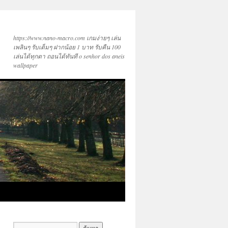
https://www.nano-macro.com เกมง่ายๆ เล่น
เพลินๆ รับเต็มๆ ฝากน้อย 1 บาท รับคืน 100
เล่นได้ทุกตา ถอนได้ทันที o senhor dos aneis
wallpaper