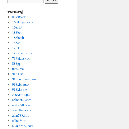
หมวดหมู่
037movie
1688vegasx.com
168slot
188bet
188betth
1xbet
1xbit1
1xgameth.com
789pluss.com
888pg
8lots.me
918Kiss
918kiss download
918kissauto
918kissme
ABAGroup2
abbet789.com
acebet789.com
aden168ss.com
adm789.info
allbet24hr
allone745s.com