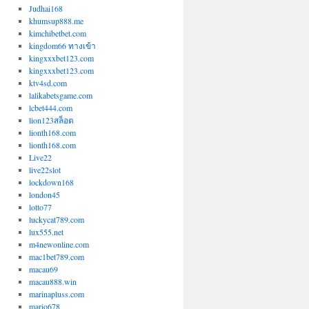
Judhai168
khumsup888.me
kimchibetbet.com
kingdom66 ทางเข้า
kingxxxbet123.com
kingxxxbet123.com
ktv4sd.com
lalikabetsgame.com
lcbet444.com
lion123สล็อต
lionth168.com
lionth168.com
Live22
live22slot
lockdown168
london45
lotto77
luckycat789.com
lux555.net
m4newonline.com
mac1bet789.com
macau69
macau888.win
marinapluss.com
mario678