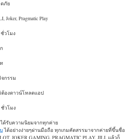
อดภัย
, Joker, Pragmatic Play
ชั่วโมง
ลก
ลท
ำกิจกรรม
ไม่ต้องดาวน์โหลดแอป
ชั่วโมง
กมได้รับความนิยมจากทุกค่าย
บบ
ได้อย่างง่ายๆผ่านมือถือ ทุกเกมคัดสรรมาจากค่ายที่ขึ้นชื่อ
G SLOT, JOKER GAMING, PRAGMATIC PLAY, JILI, แล้วก็