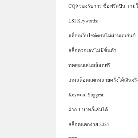
CQ9 รองรับการ ซื้อฟรีสปิน, เก
LSI Keywords:
สล็อตเว็บไซต์ตรงไม่ผ่านเอเย่นต์
สล็อตวอเลทไม่มีขั้นต่ำ
ทดสอบเล่นสล็อตฟรี
เกมสล็อตแตกหลายครั้งได้เงินจริ
Keyword Suggest:
ฝาก 1 บาทก็เล่นได้
สล็อตแตกง่าย 2024