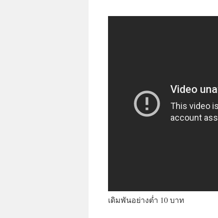
เดิมพันอย่างต่ำ 10 บาท