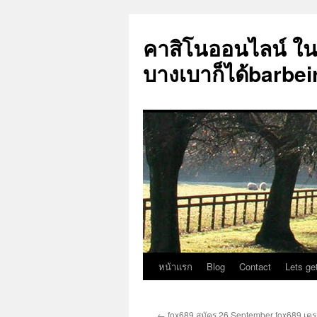
คาสิโนออนไลน์ ในม
บางเบาก็ได้barbei
หน้าแรก
Blog
Contact
Lets ge
ข้าม
ไป
←
fox689 สมัคร 26 September fox689 เครด