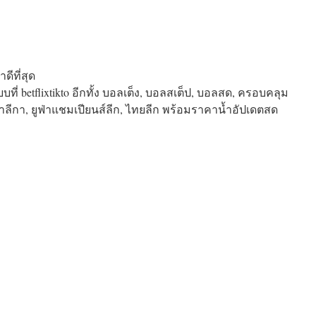
ดีที่สุด
่ betflixtikto อีกทั้ง บอลเต็ง, บอลสเต็ป, บอลสด, ครอบคลุม
ก, ลาลีกา, ยูฟ่าแชมเปียนส์ลีก, ไทยลีก พร้อมราคาน้ำอัปเดตสด