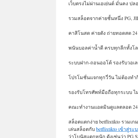
เว็บตรงไม่ผ่านเอเย่นต์ มั่นคง ปล
รวมสล็อตจากค่ายชั้นหนึ่ง PG, JILI
คาสิโนสด ค่ายดัง ถ่ายทอดสด 24 
พนันบอลค่าน้ำดี ครบทุกลีกทั้งโ
ระบบฝาก-ถอนออโต้ รองรับวอเ
โปรโมชั่นแจกทุกวี่วัน ไม่ต้องท
รองรับโทรศัพท์มือถือทุกระบบ 
คณะทำงานแอดมินดูแลตลอด 24 
สล็อตแตกง่าย betflixtikto รวมเ
เล่นสล็อตกับ
betflixtikto เข้าสู่ระ
ว่าโบนัสแตกหนัก ดังเช่นว่า P