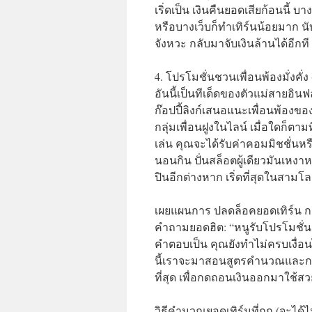
เริ่ดเป็น เงินคืนยอดเสียก้อนนี้ 
หรือบางเว็บก็ทำเทิร์นน้อยมาก นั
จังหวะ กลับมาจับเงินล้านได้อีกที
4. โปรโมชั่นชวนเพื่อนพ้องมั่งคั่ง
อันนี้เป็นทีเด็ดของตัวแม่สายอิน
ก๊อปปี้ลิงก์เสนอแนะเพื่อนพ้องของ
กลุ่มเพื่อนฝูงในไลน์ เมื่อใดก็ต
เล่น คุณจะได้รับค่าคอมมิชชั่นหร
นอนกิน ปั่นสล็อตผู้เดียวมันเหง
ปินอีกต่างหาก เริ่ดที่สุดในสามโล
เผยแผนการ ปลดล็อคยอดเทิร์น ก
คำถามยอดฮิต: “หนูรับโปรโมชั่น
คำตอบเป็น คุณยังทำไม่ครบเงื่อนไ
นี้เราจะมาสอนสูตรคำนวณและกล
ที่สุด เพื่อกดถอนเงินออกมาใช้ส
วิธีคำนวณยอดเทิร์นที่ถูก (จะได้