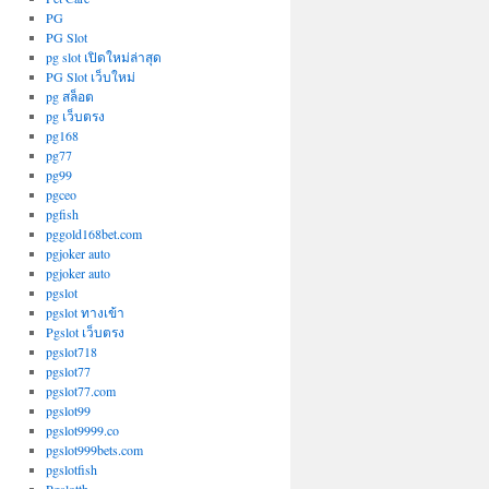
PG
PG Slot
pg slot เปิดใหม่ล่าสุด
PG Slot เว็บใหม่
pg สล็อต
pg เว็บตรง
pg168
pg77
pg99
pgceo
pgfish
pggold168bet.com
pgjoker auto
pgjoker auto
pgslot
pgslot ทางเข้า
Pgslot เว็บตรง
pgslot718
pgslot77
pgslot77.com
pgslot99
pgslot9999.co
pgslot999bets.com
pgslotfish