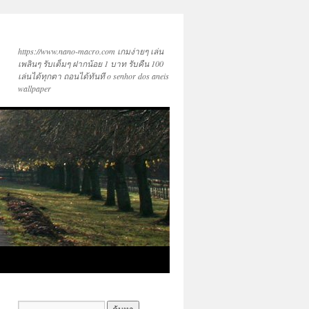
https://www.nano-macro.com เกมง่ายๆ เล่น
เพลินๆ รับเต็มๆ ฝากน้อย 1 บาท รับคืน 100
เล่นได้ทุกตา ถอนได้ทันที o senhor dos aneis
wallpaper