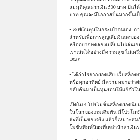
สมมุติคุณฝากเงิน 500 บาท ปั่นได
บาท คุณจะมีโอกาสปั่นมากขึ้นเป็
• เซฟเงินทุนในกระเป๋าตนเอง: กา
สำหรับเพื่อการสูญเสียเงินสดข
หรืออยากทดลองเปลี่ยนไปเล่นเกม
เราเล่นได้อย่างมีความสุข ไม่เค
เสมอ
• ได้กำไรจากยอดเสีย: เว็บสล็อตต
หรือทุกอาทิตย์ มีความหมายว่าต่อ
กลับคืนมาเป็นทุนรอนให้แก้ตัวในว
เปิดโผ 4 โปรโมชั่นสล็อตยอดนิยม
ในโลกของเกมเดิมพัน มีโปรโมชั่
ล่ะที่เป็นของจริง แล้วก็เหมาะส
โมชั่นพิมพ์นิยมที่เหล่านักล่าเงินร