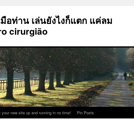
ือท่าน เล่นยังไงก็แตก แค่ลม
ro cirurgião
t your new site up and running in no time!
Pin Posts