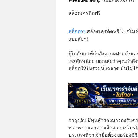
ยัง
สล็อตเครดิตฟรี
เนื้อหา
สล็อต55
สล็อตเครดิตฟรี โปรโมชั
แบบสับๆ!
ผู้ใดกันแน่ที่กำลังจะกดฝากเงิน
เลยสักหน่อย บอกเลยว่าคุณกำลังพ
สล็อตให้ปังรวมทั้งฉลาด มันไม่ได้ว
อาวุธลับ มีทุนสำรองมารองรับควา
พวกเราจะมาเจาะลึกแวดวงโปรโมชั
ประเภทที่ว่าเจ้ามือต้องขอร้องชีว