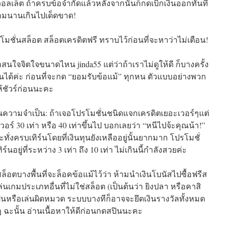
อลเล็ต ถ้าครบข้อจำกัดแล้วหลังจากนั้นก็กดเบิกเงินออกทันที
เกมนานเกินไปเด็ดขาด!
ชั่นสล็อต สล็อตเครดิตฟรี ทราบไว้ก่อนที่จะหาว่าไม่เตือน!
นใจจิตใจขนาดไหน jinda55 แต่ว่าถ้าเราไม่ดูให้ดี ก็บางครั้ง
ได้ค่ะ ก่อนที่จะกด “ยอมรับข้อแม้” ทุกหน ตัวแบบอย่างพวก
ให้ชัวร์ก่อนนะคะ
เกินความจำเป็น: ถ้าเจอโปรโมชั่นชนิดแจกเครดิตเยอะเวอร์ๆแต่
วอร์ 30 เท่า หรือ 40 เท่าขึ้นไป บอกเลยว่า “หนีไปจ้ะคุณน้า!”
ะทั่งครบเทิร์นโดยที่เงินทุนยังเหลืออยู่นั้นยากมาก โปรโมชั่
์นอยู่ที่ระหว่าง 3 เท่า ถึง 10 เท่า ไม่เกินนี้กำลังสวยค่ะ
็บสล็อตบางพื้นที่จะล็อคข้อแม้ไว้ว่า ห้ามนำเงินโบนัสไปซื้อฟรีส
่นเกมประเภทอื่นที่ไม่ใช่สล็อต (เป็นต้นว่า ยิงปลา หรือคาสิ
ินหรือเล่นผิดหมวด ระบบบางทีก็อาจจะยึดเงินรางวัลทั้งหมด
 ฉะนั้น อ่านเนื้อหาให้ดีก่อนกดสปินนะคะ