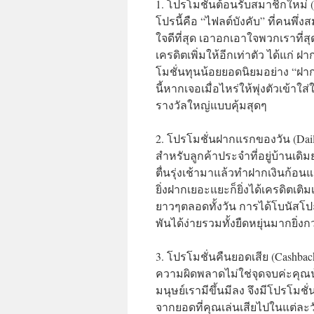
1. โปรโมชั่นต้อนรับสมาชิกใหม่ 
โปรนี้คือ “ไฟลต์บังคับ” ที่คนพึ่
ใจดีที่สุด เอาอกเอาใจพวกเราท
เครดิตเพิ่มให้อีกเท่าตัว ได้แก่ 
โมชั่นทุนน้อยยอดนิยมอย่าง “ฝาก
นี้หากเจอเมื่อไหร่ให้พุ่งตัวเข้าใ
รางวัลใหญ่แบบคุ้มสุดๆ
2. โปรโมชั่นฝากแรกของวัน (Dail
สำหรับลูกค้าประจำที่อยู่บ้านเด
ตื่นรุ่งเช้ามาแล้วทำฝากเงินก้อ
ยิ่งฝากเยอะแยะก็ยิ่งได้เครดิตเต
ยาวๆตลอดทั้งวัน การได้โบนัสโปะเ
พันได้ง่ายรวมทั้งยืดหยุ่นมากยิ่งกว
3. โปรโมชั่นคืนยอดเสีย (Cashbac
ความผิดพลาดไม่ใช่จุดจบค่ะคุณน้
มนุษย์เรามีขึ้นมีลง จึงมีโปรโมชั
จากยอดที่คุณเล่นเสียไปในแต่ละวั