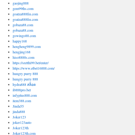
gaojing888
gem99ths.com
goatza888fin.com
goatza888fin.com
gobaza88.com
gobaza88.com
gowingo88.com
happy168
hengheng9899.com
hengjing168
hiso8888s.com
https://sretthi99.bet/enter/
https://www.etbet16888.com/
hungry purry 888
hungry purry 888
hydra888 สล็อต
ib888pro.bet
infyplus888.com
item388.com
Jinda55
jinda888
Joker123
joker123auto
Joker123th
Joker123th.com