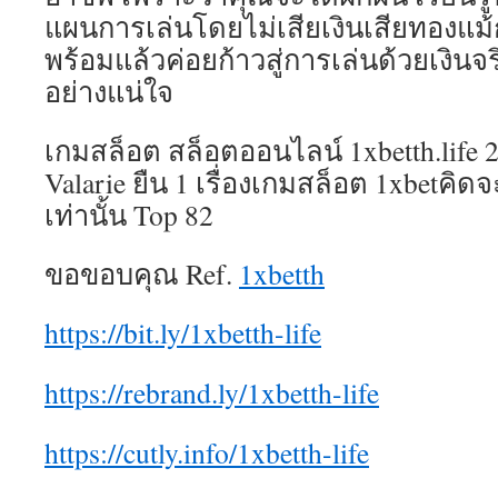
แผนการเล่นโดยไม่เสียเงินเสียทองแม้ก
พร้อมแล้วค่อยก้าวสู่การเล่นด้วยเงินจร
อย่างแน่ใจ
เกมสล็อต สล็อตออนไลน์ 1xbetth.life 
Valarie ยืน 1 เรื่องเกมสล็อต 1xbetคิดจะล
เท่านั้น Top 82
ขอขอบคุณ Ref.
1xbetth
https://bit.ly/1xbetth-life
https://rebrand.ly/1xbetth-life
https://cutly.info/1xbetth-life