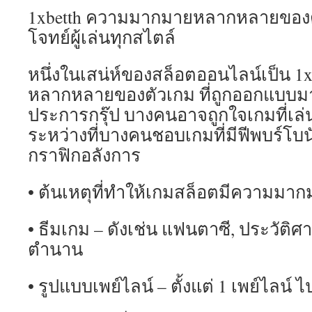
1xbetth ความมากมายหลากหลายของตั
โจทย์ผู้เล่นทุกสไตล์
หนึ่งในเสน่ห์ของสล็อตออนไลน์เป็น 
หลากหลายของตัวเกม ที่ถูกออกแบบมาเพ
ประการกรุ๊ป บางคนอาจถูกใจเกมที่เล่
ระหว่างที่บางคนชอบเกมที่มีฟีพบร์โบ
กราฟิกอลังการ
• ต้นเหตุที่ทำให้เกมสล็อตมีความม
• ธีมเกม – ดังเช่น แฟนตาซี, ประวัติศ
ตำนาน
• รูปแบบเพย์ไลน์ – ตั้งแต่ 1 เพย์ไลน์ ไ