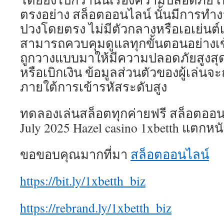
ตรงอย่าง สล็อตออนไลน์ นั้นมีการทำงา
ปวงโดยตรง ไม่มีตัวกลางหรือเอเย่นต์เ
สามารถควบคุมดูแลทุกขั้นตอนอย่างเ
ถูกวางแบบมาให้มีความปลอดภัยสูงสุด
หรือเบิกเงิน ข้อมูลส่วนตัวของผู้เล่นจะ
ภายใต้การเข้ารหัสระดับสูง
ทดลองเล่นสล็อตทุกค่ายฟรี สล็อตออนไ
July 2025 Hazel casino 1xbetth แตกหน
ขอขอบคุณมากที่มา
สล็อตออนไลน์
https://bit.ly/1xbetth_biz
https://rebrand.ly/1xbetth_biz