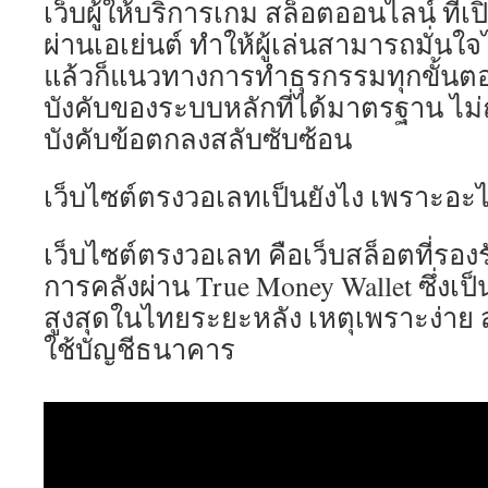
เว็บผู้ให้บริการเกม สล็อตออนไลน์ ที่เ
ผ่านเอเย่นต์ ทำให้ผู้เล่นสามารถมั่นใจ
แล้วก็แนวทางการทำธุรกรรมทุกขั้นต
บังคับของระบบหลักที่ได้มาตรฐาน ไม่ถู
บังคับข้อตกลงสลับซับซ้อน
เว็บไซต์ตรงวอเลทเป็นยังไง เพราะอะไ
เว็บไซต์ตรงวอเลท คือเว็บสล็อตที่รอง
การคลังผ่าน True Money Wallet ซึ่ง
สูงสุดในไทยระยะหลัง เหตุเพราะง่าย
ใช้บัญชีธนาคาร