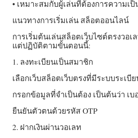
• เหมาะสมกับผู้เล่นที่ต้องการความเป็
แนวทางการเริ่มเล่น สล็อตออนไลน์
การเริ่มต้นเล่นสล็อตเว็บไซต์ตรงวอเล
แต่ปฏิบัติตามขั้นตอนนี้:
1. ลงทะเบียนเป็นสมาชิก
เลือกเว็บสล็อตเว็บตรงที่มีระบบระเบี
กรอกข้อมูลที่จำเป็นต้อง เป็นต้นว่า เบ
ยืนยันตัวตนด้วยรหัส OTP
2. ฝากเงินผ่านวอเลท