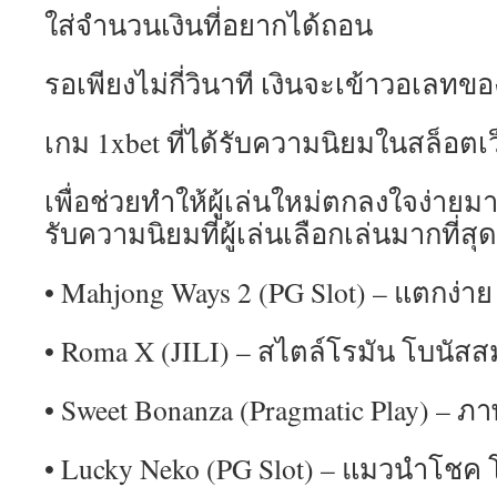
ใส่จำนวนเงินที่อยากได้ถอน
รอเพียงไม่กี่วินาที เงินจะเข้าวอเลทข
เกม 1xbet ที่ได้รับความนิยมในสล็อต
เพื่อช่วยทำให้ผู้เล่นใหม่ตกลงใจง่ายมากยิ
รับความนิยมที่ผู้เล่นเลือกเล่นมากที่สุด
• Mahjong Ways 2 (PG Slot) – แตกง่าย
• Roma X (JILI) – สไตล์โรมัน โบนัสส
• Sweet Bonanza (Pragmatic Play) – ภ
• Lucky Neko (PG Slot) – แมวนำโชค 