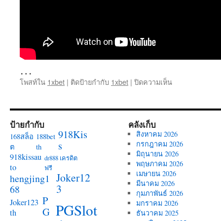
…
บน
โพสท์ใน
1xbet
|
ติดป้ายกำกับ
1xbet
|
ปิดความเห็น
เว็บ
เปิด
ใหม่
1xbetth
ป้ายกำกับ
คลังเก็บ
เครดิต
918Kis
สิงหาคม 2026
168สล็อ
188bet
ฟรี
s
กรกฎาคม 2026
ต
th
Top
มิถุนายน 2026
918kissau
dr888 เครดิต
100
พฤษภาคม 2026
to
ฟรี
by
เมษายน 2026
Joker12
hengjing1
Hazel
มีนาคม 2026
3
68
1xbetth
กุมภาพันธ์ 2026
P
1xbetth.biz
Joker123
มกราคม 2026
PGSlot
สล็อต
G
th
ธันวาคม 2025
ออนไลน์