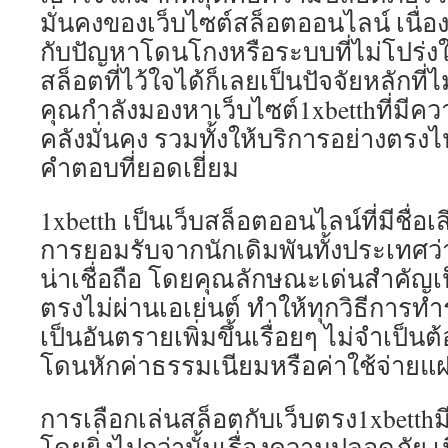
มั่นคงของเว็บไซต์สล็อตออนไลน์ เนื่
กับปัญหาโดนโกงหรือระบบที่ไม่โปร่งใ
สล็อตที่ไว้ใจได้ก็เลยเป็นปัจจัยหลักที่
คุณกำลังมองหาเว็บไซต์1xbetthที่มีค
คลังมั่นคง รวมทั้งให้บริการอย่างตรงไ
คำตอบที่ยอดเยี่ยม
1xbetth เป็นเว็บสล็อตออนไลน์ที่มีชื่อ
การยอมรับจากนักเดิมพันทั้งประเทศว่าเ
น่าเชื่อถือ โดยคุณลักษณะเด่นสำคัญเป
ตรงไม่ผ่านเอเย่นต์ ทำให้ทุกวิธีการ
เป็นอันตรายเพิ่มขึ้นเรื่อยๆ ไม่จำเป็น
โดนหักค่าธรรมเนียมหรือค่าใช้จ่ายแ
การเลือกเล่นสล็อตกับเว็บตรง1xbetth
โดยยิ่งไปกว่านั้นเรื่องความปลอดภัย เ