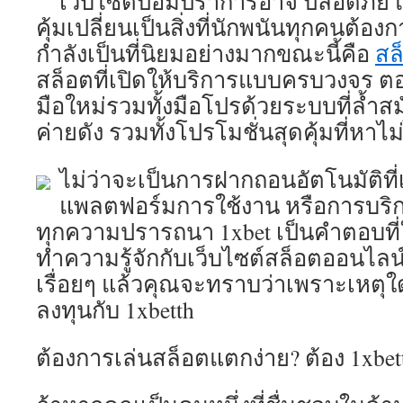
เว็บไซต์ป้อมปราการอาจ ปลอดภัย 
คอม
คุ้มเปลี่ยนเป็นสิ่งที่นักพนันทุกคนต้องก
0.7%
จ่าย
กำลังเป็นที่นิยมอย่างมากขณะนี้คือ
สล
จริง
สล็อตที่เปิดให้บริการแบบครบวงจร ตอ
ทุก
ยอด
มือใหม่รวมทั้งมือโปรด้วยระบบที่ล้ำ
สล็อต
ค่ายดัง รวมทั้งโปรโมชั่นสุดคุ้มที่หาไม
กีฬา
แฟร์
เกม
ไม่ว่าจะเป็นการฝากถอนอัตโนมัติที่
1xbet
แพลตฟอร์มการใช้งาน หรือการบริก
ถอน
ได้
ทุกความปรารถนา 1xbet เป็นคำตอบที่
ไม่
ทำความรู้จักกับเว็บไซต์สล็อตออนไลน์แห่
อั้น
แนะนำ
เรื่อยๆ แล้วคุณจะทราบว่าเพราะเหตุใด
ให้
ลงทุนกับ 1xbetth
ลอง
Top
94
ต้องการเล่นสล็อตแตกง่าย? ต้อง 1xbetth
by
Valarie