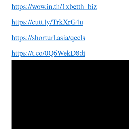
https://wow.in.th/1xbetth_biz
https://cutt.ly/TrkXrG4u
https://shorturl.asia/qecls
https://t.co/0Q6WekD8di