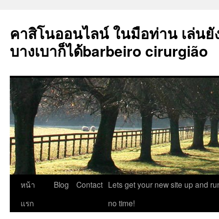
คาสิโนออนไลน์ ในมือท่าน เล่นยั
บางเบาก็ได้barbeiro cirurgião
ข้าม
หน้า
Blog
Contact
Lets get your new site up and ru
ไป
แรก
no time!