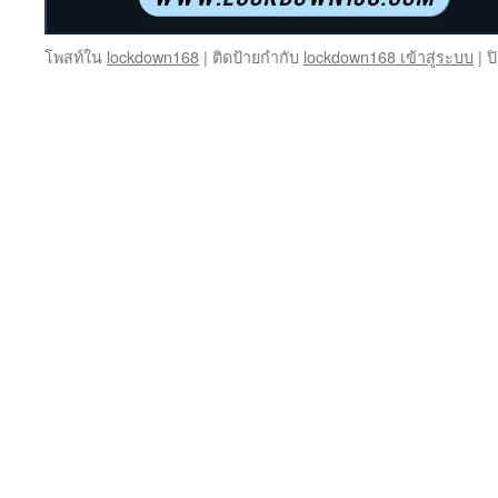
โพสท์ใน
lockdown168
|
ติดป้ายกำกับ
lockdown168 เข้าสู่ระบบ
|
ป