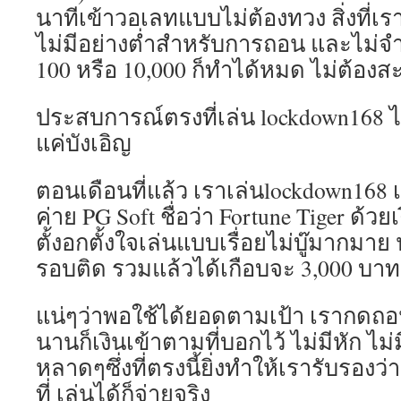
นาทีเข้าวอเลทแบบไม่ต้องทวง สิ่งที่
ไม่มีอย่างต่ำสำหรับการถอน และไม่จ
100 หรือ 10,000 ก็ทำได้หมด ไม่ต้อง
ประสบการณ์ตรงที่เล่น lockdown168 ได
แค่บังเอิญ
ตอนเดือนที่แล้ว เราเล่นlockdown168 
ค่าย PG Soft ชื่อว่า Fortune Tiger ด้ว
ตั้งอกตั้งใจเล่นแบบเรื่อยไม่บู๊มากมาย
รอบติด รวมแล้วได้เกือบจะ 3,000 บาท
แน่ๆว่าพอใช้ได้ยอดตามเป้า เรากดถอ
นานก็เงินเข้าตามที่บอกไว้ ไม่มีหัก ไม่
หลาดๆซึ่งที่ตรงนี้ยิ่งทำให้เรารับรองว่
ที่ เล่นได้ก็จ่ายจริง