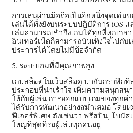
การเล่นผ่านมือถือเป็นอีกหนึ่งจุดเด่น
เล่นได้ทั้งยังบนระบบปฏิบัติการ iOS แล
เล่นสามารถเข้าถึงเกมได้ทุกที่ทุกเวลา 
อินเทอร์เน็ตก็สามารถบันเทิงใจไปกับ
ประการได้โดยไม่มีข้อจำกัด
5. ระบบเกมที่มีคุณภาพสูง
เกมสล็อตในเว็บสล็อต มากับกราฟิกที่ส
ประกอบที่น่าเร้าใจ เพิ่มความสนุกสนา
ให้กับผู้เล่น การออกแบบเกมของทุกค่าย
ได้รับการพัฒนาอย่างสม่ำเสมอ โดยเฉ
ฟีเจอร์พิเศษ ดังเช่นว่า ฟรีสปิน, โบนัส
ใหญ่ที่สุดที่รอผู้เล่นทุกคนอยู่