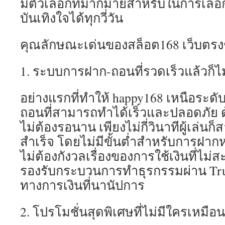
มีตัวเลือกที่มากมายสำหรับในการเลือ
บันเทิงใจได้ทุกวี่วัน
คุณลักษณะเด่นของสล็อต168 เว็บตรงชั
1. ระบบการฝาก-ถอนที่รวดเร็วแล้วก็ไ
อย่างแรกที่ทำให้ happy168 เหนือระด
ถอนที่สามารถทำได้เร็วและปลอดภัย ด้
ไม่ต้องรอนาน เพียงไม่กี่วินาทีผู้เล่
สำเร็จ โดยไม่มีขั้นต่ำสำหรับการฝากหร
ไม่ต้องกังวลเรื่องของการใช้เงินที่ไม่สะ
รองรับกระบวนการทำธุรกรรมผ่าน True
ทางการเงินที่นานัปการ
2. โปรโมชั่นสุดพิเศษที่ไม่มีใครเหมือน