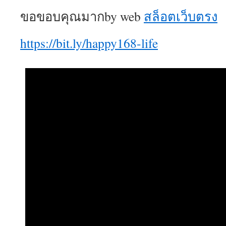
ขอขอบคุณมากby web
สล็อตเว็บตรง
https://bit.ly/happy168-life