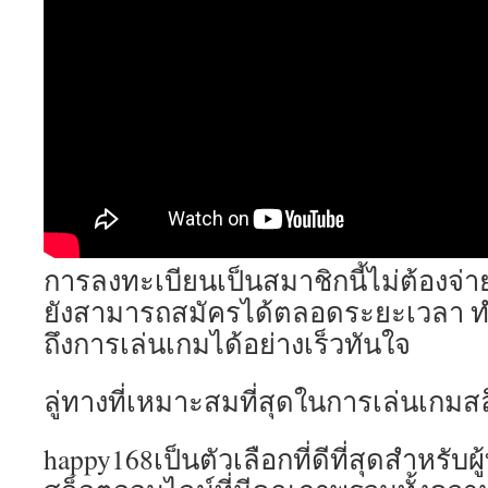
การลงทะเบียนเป็นสมาชิกนี้ไม่ต้องจ่า
ยังสามารถสมัครได้ตลอดระยะเวลา ท
ถึงการเล่นเกมได้อย่างเร็วทันใจ
ลู่ทางที่เหมาะสมที่สุดในการเล่นเกม
happy168เป็นตัวเลือกที่ดีที่สุดสำหรับผ