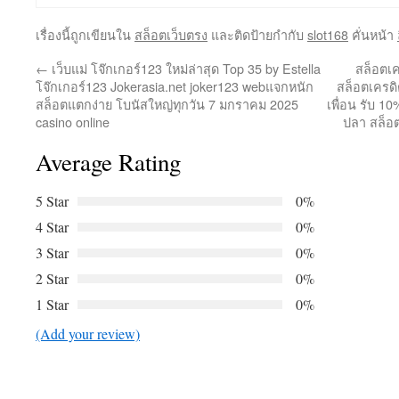
เรื่องนี้ถูกเขียนใน
สล็อตเว็บตรง
และติดป้ายกำกับ
slot168
คั่นหน้า
←
เว็บแม่ โจ๊กเกอร์123 ใหม่ล่าสุด Top 35 by Estella
สล็อตเค
โจ๊กเกอร์123 Jokerasia.net joker123 webแจกหนัก
สล็อตเครดิ
สล็อตแตกง่าย โบนัสใหญ่ทุกวัน 7 มกราคม 2025
เพื่อน รับ 1
casino online
ปลา สล็อต
Average Rating
5 Star
0%
4 Star
0%
3 Star
0%
2 Star
0%
1 Star
0%
(Add your review)