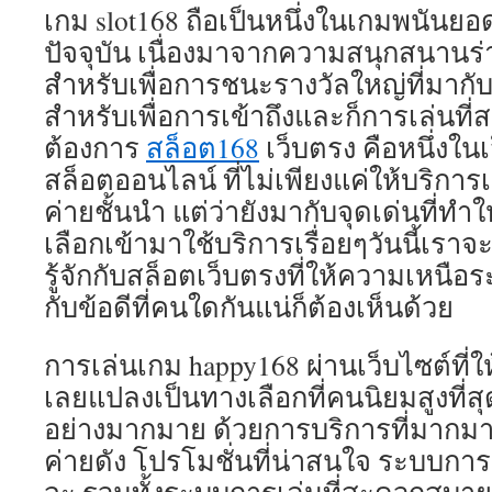
เกม slot168 ถือเป็นหนึ่งในเกมพนันยอด
ปัจจุบัน เนื่องมาจากความสนุกสนานร่
สำหรับเพื่อการชนะรางวัลใหญ่ที่มา
สำหรับเพื่อการเข้าถึงและก็การเล่นที่ส
ต้องการ
สล็อต168
เว็บตรง คือหนึ่งในเ
สล็อตออนไลน์ ที่ไม่เพียงแค่ให้บริ
ค่ายชั้นนำ แต่ว่ายังมากับจุดเด่นที่ทำใ
เลือกเข้ามาใช้บริการเรื่อยๆวันนี้เ
รู้จักกับสล็อตเว็บตรงที่ให้ความเหนือ
กับข้อดีที่คนใดกันแน่ก็ต้องเห็นด้วย
การเล่นเกม happy168 ผ่านเว็บไซต์ที่ใ
เลยแปลงเป็นทางเลือกที่คนนิยมสูงที่สุด 
อย่างมากมาย ด้วยการบริการที่มากมา
ค่ายดัง โปรโมชั่นที่น่าสนใจ ระบบกา