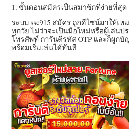
1. ขั้นตอนสมัครเป็นสมาชิกที่ง่ายที่สุด
ระบบ ssc915 สมัคร ถูกดีไซน์มาให้เหม
ทุกวัย ไม่ว่าจะเป็นมือใหม่หรือผู้เล่น
โทรศัพท์ การันตีรหัส OTP และก็ผูกบัญ
พร้อมเริ่มเล่นได้ทันที