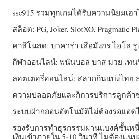
ssc915 รวมทุกเกมได้รับความนิยมเอาไว
สล็อต: PG, Joker, SlotXO, Pragmatic Pl
คาสิโนสด: บาคาร่า เสือมังกร ไฮโล รู
กีฬาออนไลน์: พนันบอล บาส มวย เทน
ลอตเตอรี่ออนไลน์: สลากกินแบ่งไทย ล
ความปลอดภัยและก็การบริการลูกค้าข
ระบบฝากถอนอัตโนมัติไม่ต้องรอแอดไ
รองรับการทำธุรกรรมผ่านแบงค์ชั้นหนึ่
เงินเข้าภายใน 5-10 วินาที ไม่ต้องแนบส