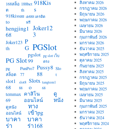
918Kis
สิงหาคม 2026
168สล็อ
188bet
s
กรกฎาคม 2026
ต
th
มิถุนายน 2026
918kissau
dr888 เครดิต
พฤษภาคม 2026
to
ฟรี
เมษายน 2026
Joker12
hengjing1
มีนาคม 2026
3
68
กุมภาพันธ์ 2026
P
Joker123
มกราคม 2026
PGSlot
G
th
ธันวาคม 2025
pgslot
พฤศจิกายน 2025
pg slot เว็บ
PG Slot
99
ตุลาคม 2025
ตรง
กันยายน 2025
Pussy8
pg
PunPro7
Slo
สิงหาคม 2025
88
สล็อต
77
t
กรกฎาคม 2025
Slotx
slot1
slot8
tangtem1
มิถุนายน 2025
o
68
88
68
พฤษภาคม 2025
ดู
คาสิโน
temmax
เมษายน 2025
หนัง
ออนไลน์
69
มีนาคม 2025
ทาง
กุมภาพันธ์ 2025
ดูหนัง
เข้าpg
มกราคม 2025
ออนไลน์
บาคา
บาคา
ธันวาคม 2024
พฤศจิกายน 2024
ร่า
ร่า168