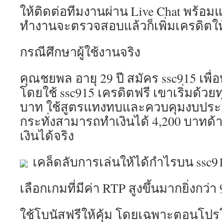
ให้ติดต่อทีมงานผ่าน Live Chat พร้อมแจ
ทำงานจะตรวจสอบแล้วก็เพิ่มเครดิตให
กรณีศึกษาผู้ใช้งานจริง
คุณชยพล อายุ 29 ปี สมัคร ssc915 เพื
โดยใช้ ssc915 เครดิตฟรี เขาเริ่มด้วยท
บาท ใช้สูตรแทงทบและควบคุมงบประม
กระทั่งสามารถทำเงินได้ 4,200 บาทด้
เงินได้จริง
เคล็ดลับการเล่นให้ได้กำไรบน ssc9
เลือกเกมที่มีค่า RTP สูงขึ้นมากยิ่งกว่
ใช้โบนัสฟรีให้คุ้ม โดยเฉพาะตอนโปรโ