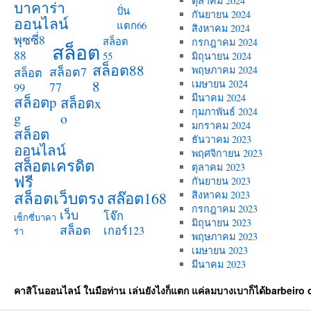
ตุลาคม 2024
บาคาร่า
ปั่น
กันยายน 2024
ออนไลน์
แตก66
สิงหาคม 2024
พุซซี่8
สล็อต
กรกฎาคม 2024
สล็อต
88
55
มิถุนายน 2024
สล็อต88
สล็อต7
พฤษภาคม 2024
สล็อต
8
เมษายน 2024
77
99
มีนาคม 2024
สล็อตp
สล็อตx
กุมภาพันธ์ 2024
g
o
มกราคม 2024
สล็อต
ธันวาคม 2023
ออนไลน์
พฤศจิกายน 2023
สล็อตเครดิต
ตุลาคม 2023
ฟรี
กันยายน 2023
สล็อตเว็บตรง
สล๊อต168
สิงหาคม 2023
กรกฎาคม 2023
เว็บ
โจ๊ก
เซ็กซี่บาคา
มิถุนายน 2023
สล็อต
เกอร์123
ร่า
พฤษภาคม 2023
เมษายน 2023
มีนาคม 2023
คาสิโนออนไลน์ ในมือท่าน เล่นยังไงก็แตก แค่ลมบางเบาก็ได้barbeiro 