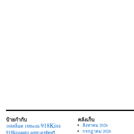
ป้ายกำกับ
คลังเก็บ
918Kiss
สิงหาคม 2026
168สล็อต
188betth
กรกฎาคม 2026
918kissauto
dr888 เครดิตฟรี