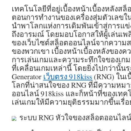
เทคโนโลยีที่อยู่เบื้องหน้าเบื้องหลังสล
ตอนการทำงานของเครื่องสุ่มตัวเลขใ
นำพาโลกแห่งการเดิมพันเข้าสู่การแข่ง
ถึงอารมณ์ โดยมอบโอกาสให้ผู้เล่นเพ
ของเว็บไซต์สล็อตออนไลน์จากความ
ของพวกเขา เบื้องหน้าเบื้องหลังของคว
การเล่นเกมและความระทึกใจของเกมเห
ที่เคลื่อนเกมเหล่านี้ โดยยิ่งไปกว่าน
Generator
เว็บตรง 918kiss
(RNG) ในเนื
โลกที่น่าสนใจของ RNG ที่มีความหม
ออนไลน์ 918kiss และก็หน้าที่ของเทคโ
เล่นเกมให้มีความยุติธรรมมากขึ้นเรื่
ระบบ RNG หัวใจของสล็อตออนไลน