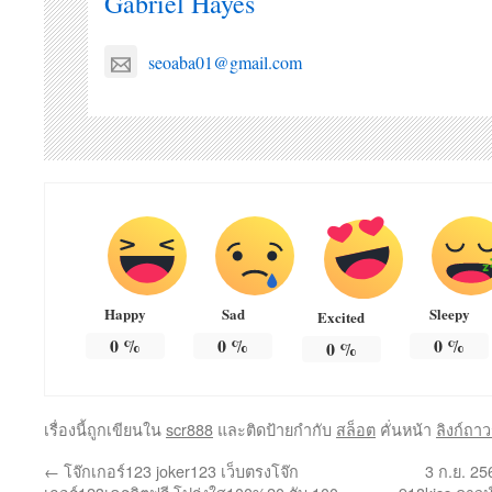
Gabriel Hayes
seoaba01@gmail.com
Happy
Sad
Sleepy
Excited
0
%
0
%
0
%
0
%
เรื่องนี้ถูกเขียนใน
scr888
และติดป้ายกำกับ
สล็อต
คั่นหน้า
ลิงก์ถา
←
โจ๊กเกอร์123 joker123 เว็บตรงโจ๊ก
3 ก.ย. 2