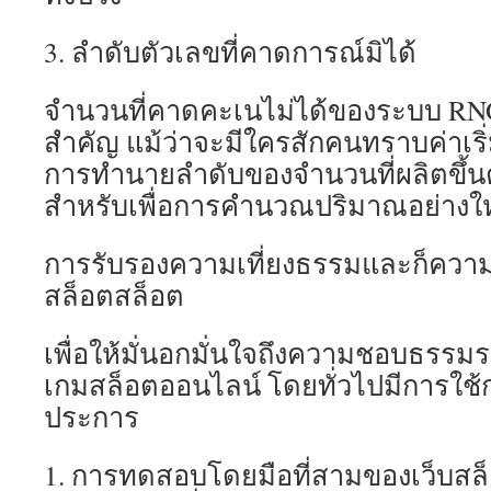
3. ลำดับตัวเลขที่คาดการณ์มิได้
จำนวนที่คาดคะเนไม่ได้ของระบบ RN
สำคัญ แม้ว่าจะมีใครสักคนทราบค่าเริ่
การทำนายลำดับของจำนวนที่ผลิตขึ้น
สำหรับเพื่อการคำนวณปริมาณอย่างใ
การรับรองความเที่ยงธรรมและก็ควา
สล็อตสล็อต
เพื่อให้มั่นอกมั่นใจถึงความชอบธรรม
เกมสล็อตออนไลน์ โดยทั่วไปมีการใ
ประการ
1. การทดสอบโดยมือที่สามของเว็บสล็อ