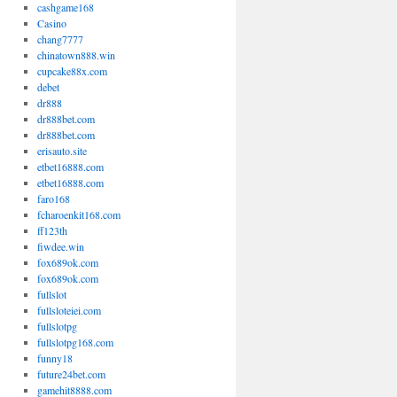
cashgame168
Casino
chang7777
chinatown888.win
cupcake88x.com
debet
dr888
dr888bet.com
dr888bet.com
erisauto.site
etbet16888.com
etbet16888.com
faro168
fcharoenkit168.com
ff123th
fiwdee.win
fox689ok.com
fox689ok.com
fullslot
fullsloteiei.com
fullslotpg
fullslotpg168.com
funny18
future24bet.com
gamehit8888.com