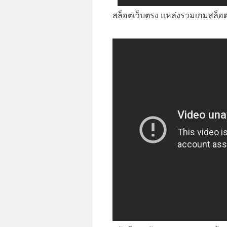
สล็อตเว็บตรง แหล่งรวมเกมสล็อตแตก