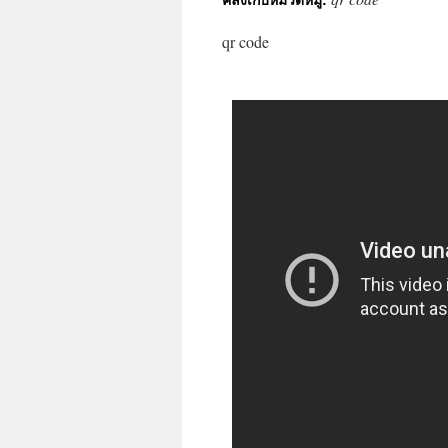
ยัง
qr code
เนื้อหา