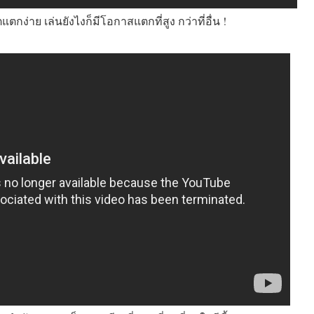
ง่าย เล่นยังไงก็มีโอกาสแตกที่สูง กว่าที่อื่น !