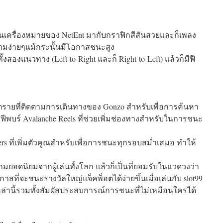
เป็นเครื่องหมายของ NetEnt มากับกราฟิกสีสันสวยและก็เพลง
ความง่ายๆแม้กระนั้นมีโอกาสชนะสูง
้งสองแนวทาง (Left-to-Right และก็ Right-to-Left) แล้วก็มีฟี
อันตรายที่ติดตามการเดินทางของ Gonzo สำหรับเพื่อการค้นหา
ฟีพบร์ Avalanche Reels ที่ช่วยเพิ่มช่องทางสำหรับในการชนะ
liers ที่เพิ่มตัวคูณสำหรับเพื่อการชนะทุกรอบสม่ำเสมอ ทำให้
เกมยอดนิยมจากผู้เล่นทั้งโลก แล้วก็เป็นที่ยอมรับในแวดวงว่า
าสที่จะชนะรางวัลใหญ่แจ็คพ็อตได้ง่ายขึ้นเมื่อเล่นกับ slot99
ล่านี้รวมทั้งสัมผัสประสบการณ์การชนะที่ไม่เหมือนใครได้