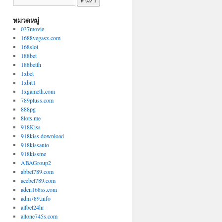
หมวดหมู่
037movie
1688vegasx.com
168slot
188bet
188betth
1xbet
1xbit1
1xgameth.com
789pluss.com
888pg
8lots.me
918Kiss
918kiss download
918kissauto
918kissme
ABAGroup2
abbet789.com
acebet789.com
aden168ss.com
adm789.info
allbet24hr
allone745s.com