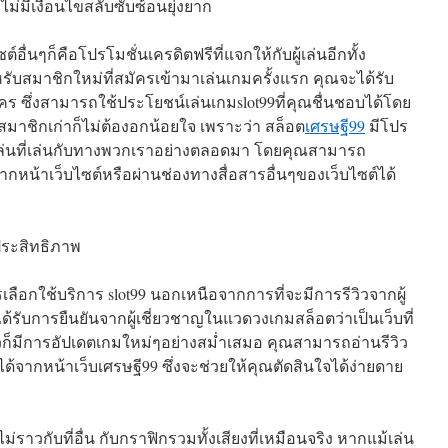
ม่มีเงื่อนไขสลับซับซ้อนยุ่งยาก
ซต์อื่นๆก็คือโปรโมชั่นเครดิตฟรีที่แจกให้กับผู้เล่นอีกทั้ง
ับสมาชิกใหม่ที่สมัครเข้ามาเล่นเกมครั้งแรก คุณจะได้รับ
ร ซึ่งสามารถใช้ประโยชน์เล่นเกมslot99ที่คุณชื่นชอบได้โดย
สมาชิกเก่าก็ไม่ต้องอกน้อยใจ เพราะว่า สล็อต
เศรษฐี99
มีโปร
ู้เล่นที่เล่นกับทางพวกเราอย่างตลอดมา โดยคุณสามารถ
ากหน้าเว็บไซต์หรือผ่านช่องทางสื่อสารอื่นๆของเว็บไซต์ได้
นประสิทธิภาพ
รเลือกใช้บริการ slot99 นอกเหนือจากการที่จะมีการรีวิวจากผู้
ังได้รับการยืนยันจากผู้เชี่ยวชาญในแวดวงเกมสล็อตว่าเป็นเว็บที่
้วก็มีการอัปเดตเกมใหม่ๆอย่างสม่ำเสมอ คุณสามารถอ่านรีวิว
ๆได้จากหน้าเว็บเศรษฐี99 ซึ่งจะช่วยให้คุณตัดสินใจได้ง่ายดาย
่ราวกับที่อื่น กับกราฟิกรวมทั้งเสียงที่เหมือนจริง หากแม้เล่น