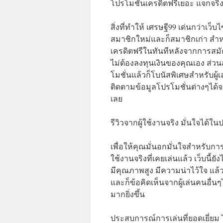
โปรโมชั่นเครดิตฟรีเยอะ แจกจริงไ
สิ่งที่ทำให้ เศรษฐี99 เด่นกว่าเว็บไ
สมาชิกใหม่และก็สมาชิกเก่า สำหร
เครดิตฟรีในทันทีหลังจากการสมัค
ไม่ต้องลงทุนเงินของคุณเอง ส่วน
โมชั่นแล้วก็โบนัสพิเศษสำหรับผ
ติดตามข้อมูลโปรโมชั่นต่างๆได้จ
เลย
รีวิวจากผู้ใช้งานจริง มั่นใจได้ใ
เพื่อให้คุณมั่นอกมั่นใจสำหรับกา
ใช้งานจริงที่เคยเล่นแล้ว เว็บนี้ย
มีคุณภาพสูง มีความน่าไว้ใจ แล
และก็ข้อคิดเห็นจากผู้เล่นคนอื่น
มากยิ่งขึ้น
ประสบการณ์การเล่นที่ยอดเยี่ยม ไม