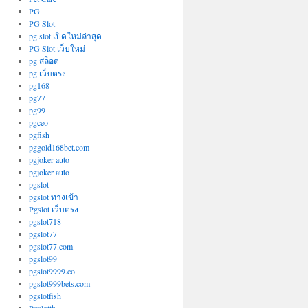
PG
PG Slot
pg slot เปิดใหม่ล่าสุด
PG Slot เว็บใหม่
pg สล็อต
pg เว็บตรง
pg168
pg77
pg99
pgceo
pgfish
pggold168bet.com
pgjoker auto
pgjoker auto
pgslot
pgslot ทางเข้า
Pgslot เว็บตรง
pgslot718
pgslot77
pgslot77.com
pgslot99
pgslot9999.co
pgslot999bets.com
pgslotfish