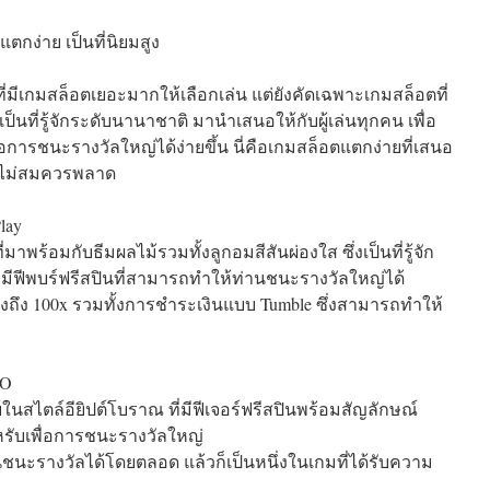
กง่าย เป็นที่นิยมสูง
์ที่มีเกมสล็อตเยอะมากให้เลือกเล่น แต่ยังคัดเฉพาะเกมสล็อตที่
็นที่รู้จักระดับนานาชาติ มานำเสนอให้กับผู้เล่นทุกคน เพื่อ
อการชนะรางวัลใหญ่ได้ง่ายขึ้น นี่คือเกมสล็อตแตกง่ายที่เสนอ
ุณไม่สมควรพลาด
lay
าพร้อมกับธีมผลไม้รวมทั้งลูกอมสีสันผ่องใส ซึ่งเป็นที่รู้จัก
้งมีฟีพบร์ฟรีสปินที่สามารถทำให้ท่านชนะรางวัลใหญ่ได้
สูงถึง 100x รวมทั้งการชำระเงินแบบ Tumble ซึ่งสามารถทำให้
GO
นสไตล์อียิปต์โบราณ ที่มีฟีเจอร์ฟรีสปินพร้อมสัญลักษณ์
ำหรับเพื่อการชนะรางวัลใหญ่
้เล่นชนะรางวัลได้โดยตลอด แล้วก็เป็นหนึ่งในเกมที่ได้รับความ