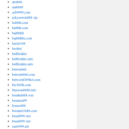
alot666
amb888
asb9999.com
askyouwin888 vip
ba88th.com
ba88th.com
baj88thb
baj88thbz.com
baslot168
bestbet
betflixtikto
betflixtikto.info
betflixtikto.info
betwin666
betwin6666.com
betworld369hot.com
bio285th.com
bluewin8888.info
bombet888.win
bonanza99
bonus888
boonlert1688.com
brazil999 slot
brazil999 slot
carlo999.net