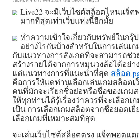
เอ็ก
Live22 จะมีเว็บไซต์สล็อตไหนแจ็ค
โอ
เว็บ
มากที่สุดเท่าเว็บแห่งนี้อีกมั้ย
ตรง
มือ
ใหม่
ทำความเข้าใจเกี่ยวกับทรัพย์ในกรุ๊ป
หรือ
อย่างไรกันบ้างสำหรับในการเล่นเกมl
ผู้
กับแนวทางการสังเกตที่จะสามารถช่ว
เชี่ยวชาญ
เล่น
สร้างรายได้จากการหมุนวงล้อได้อย่างดี
ได้
แต่แนวทางการที่แนะนำที่สุด
สล็อต p
หมด
สล็อต
คือการให้แด่ท่านเลือกเล่นเกมสล็อต
รับ
คนที่มักจะเรียกชื่อย่อหรือชื่อของเก
โปร
โม
ให้ทุกท่านได้รู้เรื่องว่าควรที่จะเลือก
ชั่น
เป็น การเลือกเกมสล็อตจากชื่อยอดเยี
เครดิต
ฟรี
เลือกเกมที่เหมาะสมที่สุด
มากมาย
Top
จะเล่นเว็บไซต์สล็อตตรง แจ็คพอตแตกจ
36