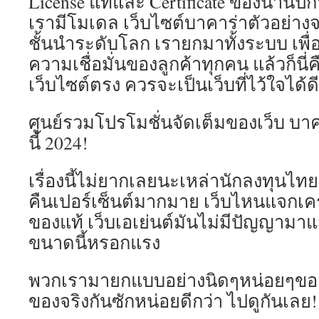
License แท้และ Certificate ของนานัป
เรามีโมเดล เว็บไซต์บาคาร่าตัวอย่า
ชั้นนำระดับโลก เรายกมาทั้งระบบ เพื
ความเชื่อมั่นของลูกค้าทุกคน แล้วก็นี่คือ
เว็บไซต์ตรง ควรจะเป็นเว็บที่ไว้ใจได้ดีเ
ศูนย์รวมโปรโมชั่นจัดเต็มของเว็บ บาคาร
นี้ 2024!
เรื่องนี้ไม่ยากเลยนะเหล่านักลงทุนไท
คืนเปอร์เซ็นต์มากมาย เว็บไหนแจกเค
ของแท้ เว็บเอเย่นต์มันไม่มีปัญญา
ขนาดนี้หรอกแรง
พวกเรามายกแบบอย่างนิดๆหน่อยๆข
ของจริงกันซักหน่อยดีกว่า ไปดูกันเลย!