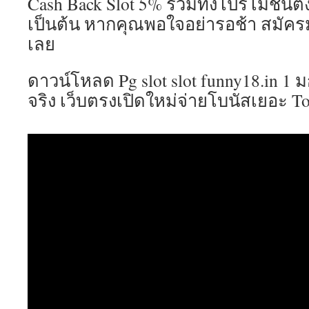
Cash Back Slot 5% รวมทั้งโปรโมชั่นตั้
เป็นต้น หากคุณพอใจอย่ารอช้า สมัคร
เลย
ดาวน์โหลด Pg slot slot funny18.in 1 ม
จริง เว็บตรงเปิดใหม่จ่ายโบนัสเยอะ T