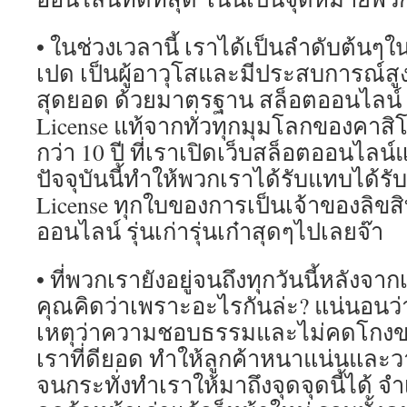
• ในช่วงเวลานี้ เราได้เป็นลำดับต้น
เปด เป็นผู้อาวุโสและมีประสบการณ์สูงท
สุดยอด ด้วยมาตรฐาน สล็อตออนไลน์ cer
License แท้จากทั่วทุกมุมโลกของคาส
กว่า 10 ปี ที่เราเปิดเว็บสล็อตออนไล
ปัจจุบันนี้ทำให้พวกเราได้รับแทบได้รับ 
License ทุกใบของการเป็นเจ้าของลิขสิ
ออนไลน์ รุ่นเก่ารุ่นเก๋าสุดๆไปเลยจ๊า
• ที่พวกเรายังอยู่จนถึงทุกวันนี้หลังจาก
คุณคิดว่าเพราะอะไรกันล่ะ? แน่นอนว่
เหตุว่าความชอบธรรมและไม่คดโกง
เราที่ดียอด ทำให้ลูกค้าหนาแน่นแล
จนกระทั่งทำเราให้มาถึงจุดจุดนี้ได้ 