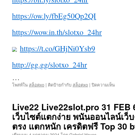
https://ow.ly/fbEg50Qp2QI
https://wow.in.th/slotxo_24hr
https://t.co/GHjNi0Ysb9
http://gg.gg/slotxo_24hr
…
บน
โพสท์ใน
สล็อตxo
|
ติดป้ายกำกับ
สล็อตxo
|
ปิดความเห็น
สล็อต
ฉลอง
เปิด
Live22 Live22slot.pro 31 FEB 6
เว็บ
เว็บไซต์แตกง่าย พนันออนไลน์เว็บ
10
ปี!
ตรง แตกหนัก เครดิตฟรี Top 30 b
สมัคร
สล็อต
เขียนบน
4 มกราคม 2024
โดย
Gabriel Hayes