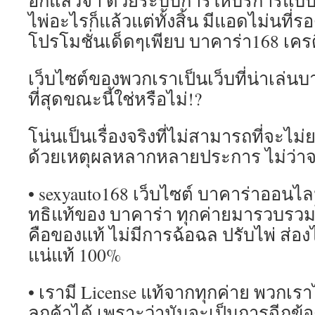
อีกแล้วจ้า ด้วยระบบการให้บริการแบบ
ไพ่อะไรก็แล้วแต่ทั้งสิ้น มีแอดไม่นที่
โปรโมชั่นเด็ดๆเพียบ บาคาร่า168 เคร
เว็บไซต์ของพวกเราเป็นเว็บที่น่าเล่นบา
ที่สุดขณะนี้ใช่หรือไม่!?
โน่นเป็นเรื่องจริงที่ไม่สามารถที่จะไม
ด้วยเหตุผลหลากหลายประการ ไม่ว่าจะ
• sexyauto168 เว็บไซต์ บาคาร่าออนไลน
ทธิแท้ของ บาคาร่า ทุกค่ายมารวบรวมไ
คือของแท้ ไม่มีการฉ้อฉล ปรับไพ่ ส่อง
แน่แท้ 100%
• เรามี License แท้จากทุกค่าย พวกเร
ลูกค้าได้ เพราะว่ามันจะเป็นการฉีกข้