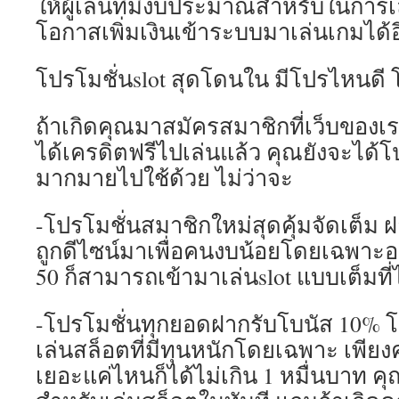
ให้ผู้เล่นที่มีงบประมาณสำหรับในการเ
โอกาสเพิ่มเงินเข้าระบบมาเล่นเกมได้อ
โปรโมชั่นslot สุดโดนใน มีโปรไหนดี
ถ้าเกิดคุณมาสมัครสมาชิกที่เว็บของเรา
ได้เครดิตฟรีไปเล่นแล้ว คุณยังจะได้โ
มากมายไปใช้ด้วย ไม่ว่าจะ
-โปรโมชั่นสมาชิกใหม่สุดคุ้มจัดเต็ม ฝา
ถูกดีไซน์มาเพื่อคนงบน้อยโดยเฉพาะอย่า
50 ก็สามารถเข้ามาเล่นslot แบบเต็มที่
-โปรโมชั่นทุกยอดฝากรับโบนัส 10% โ
เล่นสล็อตที่มีทุนหนักโดยเฉพาะ เพีย
เยอะแค่ไหนก็ได้ไม่เกิน 1 หมื่นบาท คุ