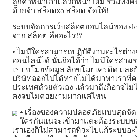
ลูกค้าหน้าเก่าแล้วก็หน้าใหม่ รวมทั้งค
ด้วยจ้า สล็อตxo สล็อต จัดให้!
ระบบจัดการเว็บสล็อตออนไลน์ของ slo
จาก สล็อต คืออะไร!?
• ไม่มีใครสามารถปฏิบัติงานอะไรต่างๆ
ออนไลน์ได้ นั่นถือได้ว่า ไม่มีใครส
เรา ขโมยข้อมูล ลักขโมยเครดิต และย
บริษัทออกไปได้หากไม่ได้มาหาเราที่
ประเทศด้วยตัวเอง แล้วมาถึงก็อาจไม
คงจบไม่ค่อยงามมากแค่ไหน
• เรื่องของความปลอดภัยแบบสุดจัดป
ใครกันแน่จะเข้ามาแตะต้องระบบขอ
เราเองก็ไม่สามารถที่จะไปแก้ระบบอะไร