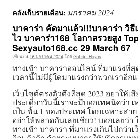
ยัง
มกราคม 2024
คลังเก็บรายเดือน:
เนื้อหา
บาคาร่า คัดมาแล้ว!!!บาคาร่า วิธ
ไว บาคาร่า168 โอกาสรวยสูง Top
Sexyauto168.cc 29 March 67
เขียนบน
16 มกราคม 2024
โดย
Gabriel Hayes
ทางเข้า บาคาร่าออนไลน์ ที่มาแรงที่ส
เวลานี้ไม่มีผู้ใดมาแรงกว่าพวกเราอีกแ
เว็บไซต์ตรงตัวตึงที่สุด 2023 อย่าให้เสีย
ประเดี๋ยววันนี้เราจะมีบอกเทคนิคว่า
เป็น ชั้น 1 ของประเทศ โดยเฉพาะสาย
อย่าให้พลาดกันเลยเชียว! บอกเลยว่า ใน
ทางเข้า บาคาร่า ที่มาแรงเกินไปกว่า