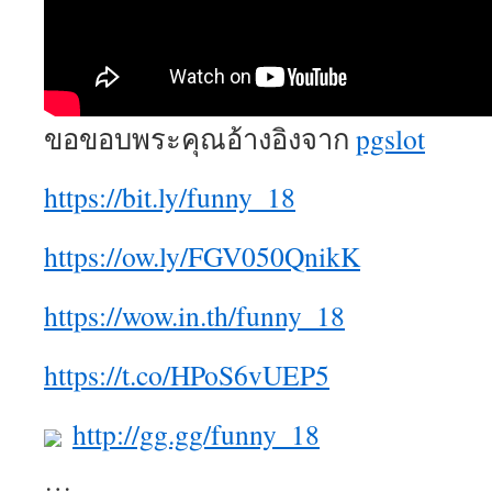
ขอขอบพระคุณอ้างอิงจาก
pgslot
https://bit.ly/funny_18
https://ow.ly/FGV050QnikK
https://wow.in.th/funny_18
https://t.co/HPoS6vUEP5
http://gg.gg/funny_18
…