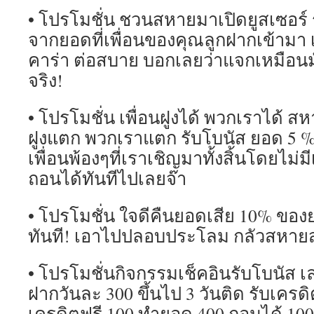
• โปรโมชั่น ชวนสหายมาเปิดยูสเซอร์
จากยอดที่เพื่อนของคุณลูกฝากเข้ามา เ
คาร่า ต่อสบาย บอกเลยว่าแจกเหมือนมั่งค
จริง!
• โปรโมชั่น เพื่อนฝูงได้ พวกเราได้ 
ฝูงแตก พวกเราแตก รับโบนัส ยอด 5
เพื่อนพ้องๆที่เราเชิญมาทั้งสิ้นโดยไม่ม
ถอนได้ทันทีไปเลยจ๊า
• โปรโมชั่น ใจดีคืนยอดเสีย 10% ของย
ทันที! เอาไปปลอบประโลม กลัวสหายส
• โปรโมชั่นกิจกรรมเช็คอินรับโบนัส เล
ฝากวันละ 300 ขึ้นไป 3 วันติด รับเคร
เครดิตฟรี 100 ทำยอด 400 ถอนได้ 10