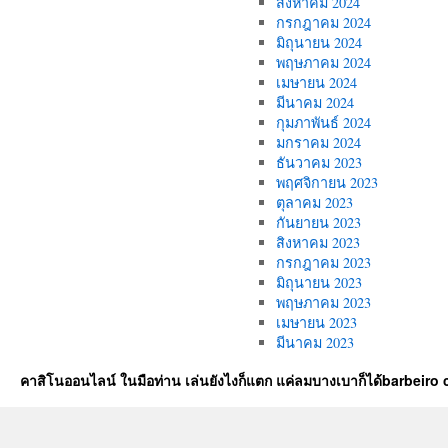
สิงหาคม 2024
กรกฎาคม 2024
มิถุนายน 2024
พฤษภาคม 2024
เมษายน 2024
มีนาคม 2024
กุมภาพันธ์ 2024
มกราคม 2024
ธันวาคม 2023
พฤศจิกายน 2023
ตุลาคม 2023
กันยายน 2023
สิงหาคม 2023
กรกฎาคม 2023
มิถุนายน 2023
พฤษภาคม 2023
เมษายน 2023
มีนาคม 2023
คาสิโนออนไลน์ ในมือท่าน เล่นยังไงก็แตก แค่ลมบางเบาก็ได้barbeiro 