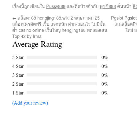
เรื่องนี้ถูกเขียนใน
Pussy888
และติดป้ายกำกับ
พุซซี่888
คั่นหน้า
ลิ
←
สล็อต168 hengjing168.wiki 2 พฤษภาคม 25
Pgslot Pgslot
สล็อตเครดิตฟรี เว็บ แจกหนัก ฝาก-ถอนไว ไม่มีขั้น
เล่นสล็อตPG
ต่ำ casino online เว็บใหญ่ hengjing168 ทดลองเล่น
ใหม่ 
Top 42 by Irma
Average Rating
5 Star
0%
4 Star
0%
3 Star
0%
2 Star
0%
1 Star
0%
(Add your review)