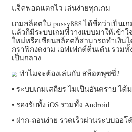
แจ็คพอตแตกไว เล่นง่ายทุกเกม
เกมสล็อตใน pussy888 ได้ชื่อว่าเป็นเ
แล้วก็มีระบบเกมที่วางแบบมาให้เข้าใจง
ใหม่หรือเซียนสล็อตก็สามารถทำเงินได
กราฟิกงดงาม เอฟเฟกต์ตื่นเต้น รวมทั้ง
เป็นกลาง
ทำไมจะต้องเล่นกับ สล็อตพุซซี่?
• ระบบเกมเสถียร ไม่เป็นอันตราย ได
• รองรับทั้ง iOS รวมทั้ง Android
• ฝาก-ถอนง่าย รวดเร็วผ่านระบบออโต