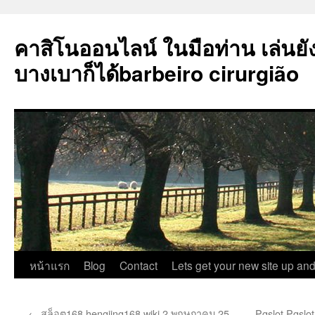
คาสิโนออนไลน์ ในมือท่าน เล่นยั
บางเบาก็ได้barbeiro cirurgião
ข้าม
หน้าแรก
Blog
Contact
Lets get your new site up and
ไป
←
สล็อต168 hengjing168.wiki 2 พฤษภาคม 25
Pgslot Pgslot