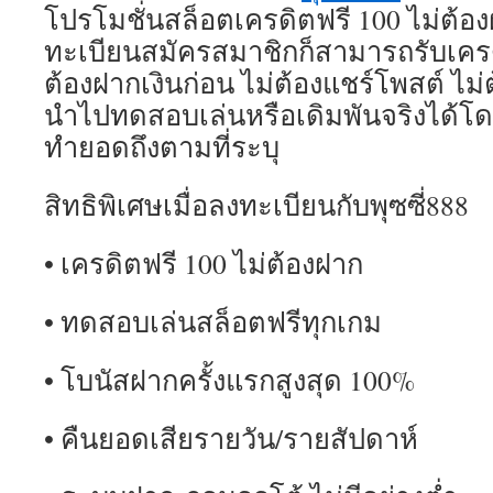
โปรโมชั่นสล็อตเครดิตฟรี 100 ไม่ต้อง
ทะเบียนสมัครสมาชิกก็สามารถรับเครด
ต้องฝากเงินก่อน ไม่ต้องแชร์โพสต์ ไม่ต
นำไปทดสอบเล่นหรือเดิมพันจริงได้โดยท
ทำยอดถึงตามที่ระบุ
สิทธิพิเศษเมื่อลงทะเบียนกับพุซซี่888
• เครดิตฟรี 100 ไม่ต้องฝาก
• ทดสอบเล่นสล็อตฟรีทุกเกม
• โบนัสฝากครั้งแรกสูงสุด 100%
• คืนยอดเสียรายวัน/รายสัปดาห์