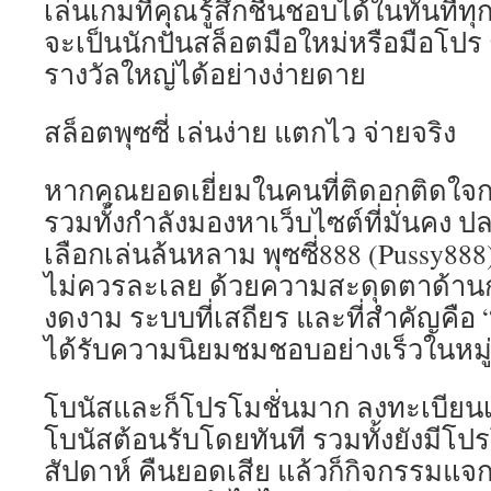
เล่นเกมที่คุณรู้สึกชื่นชอบได้ในทันทีทุก
จะเป็นนักปั่นสล็อตมือใหม่หรือมือโปร 
รางวัลใหญ่ได้อย่างง่ายดาย
สล็อตพุซซี่ เล่นง่าย แตกไว จ่ายจริง
หากคุณยอดเยี่ยมในคนที่ติดอกติดใจ
รวมทั้งกำลังมองหาเว็บไซต์ที่มั่นคง 
เลือกเล่นล้นหลาม พุซซี่888 (Pussy888) 
ไม่ควรละเลย ด้วยความสะดุดตาด้านก
งดงาม ระบบที่เสถียร และที่สำคัญคือ 
ได้รับความนิยมชมชอบอย่างเร็วในหมู
โบนัสและก็โปรโมชั่นมาก ลงทะเบียนเป็
โบนัสต้อนรับโดยทันที รวมทั้งยังมีโป
สัปดาห์ คืนยอดเสีย แล้วก็กิจกรรมแจก