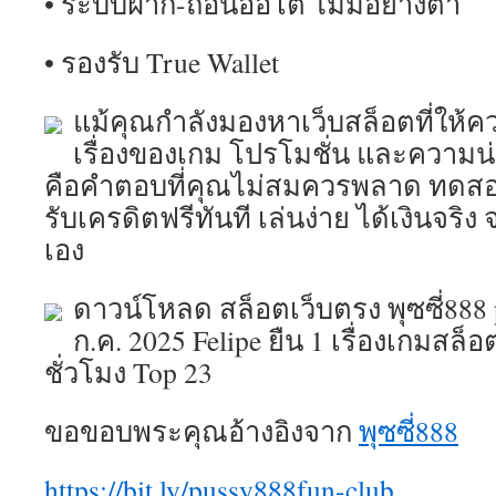
• ระบบฝาก-ถอนออโต้ ไม่มีอย่างต่ำ
• รองรับ True Wallet
แม้คุณกำลังมองหาเว็บสล็อตที่ให้ควา
เรื่องของเกม โปรโมชั่น และความน่
คือคำตอบที่คุณไม่สมควรพลาด ทดสอบเ
รับเครดิตฟรีทันที เล่นง่าย ได้เงินจริ
เอง
ดาวน์โหลด สล็อตเว็บตรง พุซซี่888 
ก.ค. 2025 Felipe ยืน 1 เรื่องเกมสล็
ชั่วโมง Top 23
ขอขอบพระคุณอ้างอิงจาก
พุซซี่888
https://bit.ly/pussy888fun-club