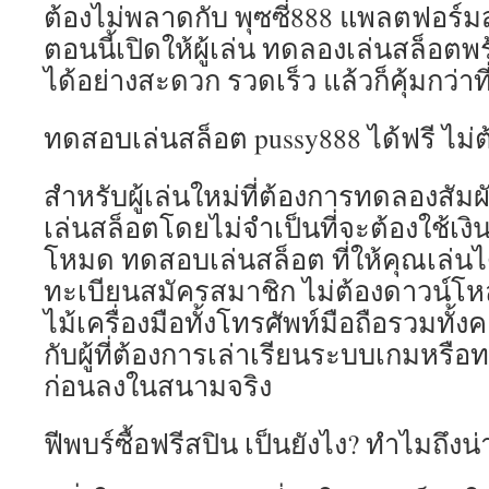
ต้องไม่พลาดกับ พุซซี่888 แพลตฟอร์มสล
ตอนนี้เปิดให้ผู้เล่น ทดลองเล่นสล็อตพร
ได้อย่างสะดวก รวดเร็ว แล้วก็คุ้มกว่าที
ทดสอบเล่นสล็อต pussy888 ได้ฟรี ไม่
สำหรับผู้เล่นใหม่ที่ต้องการทดลองสั
เล่นสล็อตโดยไม่จำเป็นที่จะต้องใช้เงิน
โหมด ทดสอบเล่นสล็อต ที่ให้คุณเล่นได
ทะเบียนสมัครสมาชิก ไม่ต้องดาวน์โหล
ไม้เครื่องมือทั้งโทรศัพท์มือถือรวมทั้ง
กับผู้ที่ต้องการเล่าเรียนระบบเกมหรื
ก่อนลงในสนามจริง
ฟีพบร์ซื้อฟรีสปิน เป็นยังไง? ทำไมถึงน่