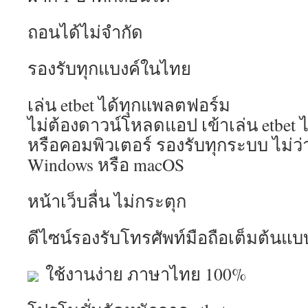
ถอนได้ไม่จำกัด
รองรับทุกแบงค์ในไทย
เล่น etbet ได้ทุกแพลตฟอร์ม
ไม่ต้องดาวน์โหลดแอป เข้าเล่น etbet ไ
หรือคอมพิวเตอร์ รองรับทุกระบบ ไม่ว่า
Windows หรือ macOS
หน้าเว็บลื่น ไม่กระตุก
ดีไซน์รองรับโทรศัพท์มือถือเต็มต้นแบ
ใช้งานง่าย ภาษาไทย 100%