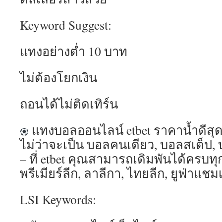
Keyword Suggest:
แทงอย่างต่ำ 10 บาท
ไม่ต้องโยกเงิน
ถอนได้ไม่ติดเทิร์น
แทงบอลออนไลน์ etbet ราคาน้ำดีส
ไม่ว่าจะเป็น บอลคนเดียว, บอลสเต็ป, 
– ที่ etbet คุณสามารถเดิมพันได้ครบทุก
พรีเมียร์ลีก, ลาลีกา, ไทยลีก, ยูฟ่าแชม
LSI Keywords: