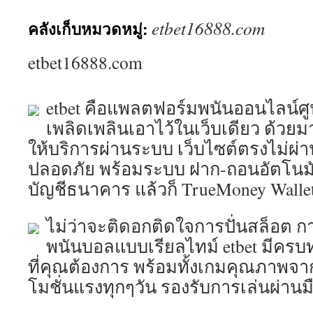
ยัง
etbet16888.com
คลังเก็บหมวดหมู่:
เนื้อหา
etbet16888.com
etbet คือแพลตฟอร์มพนันออนไลน์ศ
เพลิดเพลินเอาไว้ในเว็บเดียว ด้ว
ให้บริการผ่านระบบ เว็บไซต์ตรงไม่ผ่าน
ปลอดภัย พร้อมระบบ ฝาก-ถอนอัตโนมัติ 
บัญชีธนาคาร แล้วก็ TrueMoney Wallet 
ไม่ว่าจะติดอกติดใจการปั่นสล็อต ก
พนันบอลแบบเรียลไทม์ etbet มีครบ
ที่คุณต้องการ พร้อมทั้งเกมคุณภาพจา
โมชั่นแรงทุกๆวัน รองรับการเล่นผ่านมื