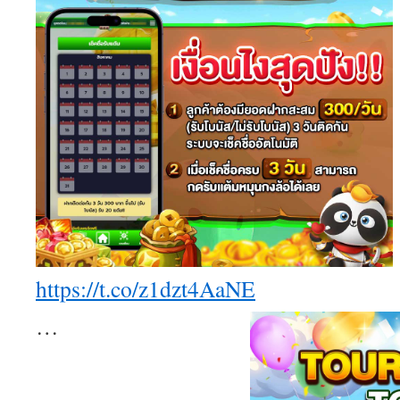
https://t.co/z1dzt4AaNE
…