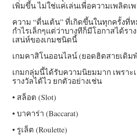
เพิ่มขึ้น ไม่ใช่แค่เล่นเพื่อความเพลิดเ
ความ “ตื่นเต้น” ที่เกิดขึ้นในทุกครั้งที
กำไรเล็กๆแต่ว่าบางทีก็มีโอกาสได้รางว
เสน่ห์ของเกมชนิดนี้
เกมคาสิโนออนไลน์ (ยอดฮิตสายเดิมพ
เกมกลุ่มนี้ได้รับความนิยมมาก เพราะเล
รางวัลได้ไว ยกตัวอย่างเช่น
• สล็อต (Slot)
• บาคาร่า (Baccarat)
• รูเล็ต (Roulette)