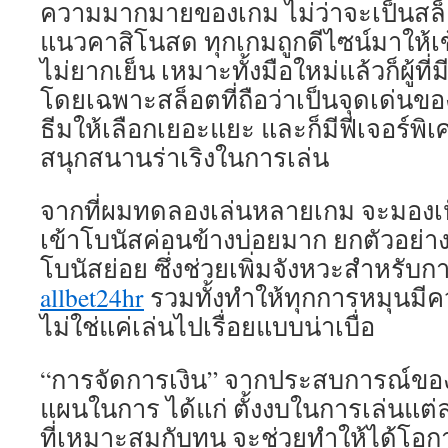
ความมากมายของเกม ไม่ว่าจะเป็นสล็
แนวคาสิโนสด ทุกเกมถูกดีไซน์มาให้เข้
ไม่ยากเย็น เหมาะทั้งมือใหม่แล้วก็ผู้ที
โดยเฉพาะสล็อตที่ถือว่าเป็นจุดเด่นของ
ธีมให้เลือกเยอะแยะ และก็มีฟีเจอร์พิเ
สนุกสนานร่าเริงในการเล่น
จากที่ผมทดลองเล่นหลายเกม จะมองเห็
เข้าโบนัสค่อนข้างบ่อยมาก ยกตัวอย่าง
โบนัสย่อย ซึ่งช่วยเพิ่มจังหวะสำหรับก
allbet24hr
รวมทั้งทำให้ทุกการหมุนมีค
ไม่ใช่แค่เล่นไปเรื่อยแบบน่าเบื่อ
“การจัดการเงิน” จากประสบการณ์ขอ
แผนในการ ได้แก่ ตั้งงบในการเล่นแต่ละ
ที่เหมาะสมกับทุน จะช่วยทำให้ได้โอ