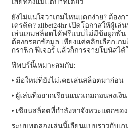
เสียทองแม้แต่บาทเดียว
ยังไม่แน่ใจว่าเกมไหนแตกง่าย? ต้องการ
เครดิต? allbet24hr เปิดโอกาสให้ผู้เ
เล่นเกมสล็อตได้ฟรีแบบไม่มีข้อผูกพัน 
ต้องกรอกข้อมูล เพียงแค่คลิกเลือกเก
กราฟิก ฟีเจอร์ แล้วก็การจ่ายโบนัสได้
ฟีพบร์นี้เหมาะสมกับ:
• มือใหม่ที่ยังไม่เคยเล่นสล็อตมาก่อน
• ผู้เล่นที่อยากเรียนแนวเกมก่อนลงเงิน
• เซียนสล็อตที่กำลังหาจังหวะแตกขอ
ระบบทดลองเล่นนี้เลียนแบบราวกับเกม