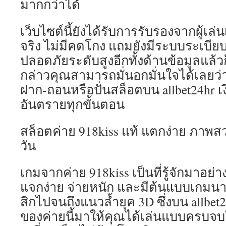
มากกว่าได้
เว็บไซต์นี้ยังได้รับการรับรองจากผู้เล่
จริง ไม่มีคดโกง แถมยังมีระบบระเบีย
ปลอดภัยระดับสูงอีกทั้งด้านข้อมูลแล้วก
กล่าวคุณสามารถมั่นอกมั่นใจได้เลยว่
ฝาก-ถอนหรือปั่นสล็อตบน allbet24hr เ
อันตรายทุกขั้นตอน
สล็อตค่าย 918kiss แท้ แตกง่าย ภาพส
วัน
เกมจากค่าย 918kiss เป็นที่รู้จักมาอย่า
แจกง่าย จ่ายหนัก และมีต้นแบบเกมนา
สิกไปจนถึงแนวล้ำยุค 3D ซึ่งบน allbe
ของค่ายนี้มาให้คุณได้เล่นแบบครบจบใน