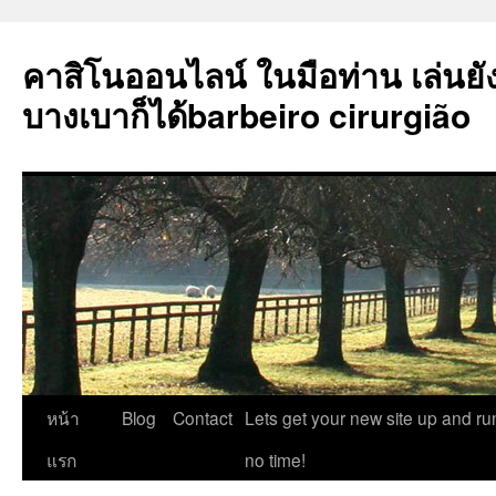
คาสิโนออนไลน์ ในมือท่าน เล่นยั
บางเบาก็ได้barbeiro cirurgião
ข้าม
หน้า
Blog
Contact
Lets get your new site up and ru
ไป
แรก
no time!