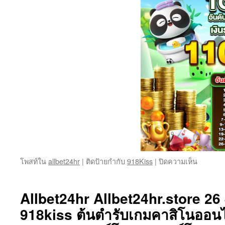
บน
โพสท์ใน
allbet24hr
|
ติดป้ายกำกับ
918Kiss
|
ปิดความเห็น
Scr888
15
พฤษภาค
Allbet24hr Allbet24hr.store 26
2026
918kiss ต้นตำรับเกมคาสิโนออนไ
allbet24
ช่อง