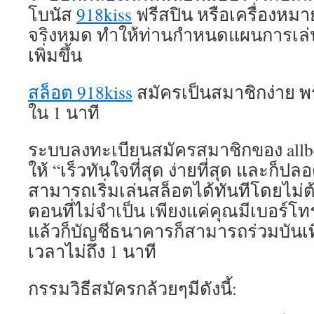
โบนัส
918kiss
ฟรีสปิน หรือเครื่องหม
จริงหมด ทำให้ท่านกำหนดแผนการเล่น
เพิ่มขึ้น
สล็อต 918kiss
สมัครเป็นสมาชิกง่าย พร
ใน 1 นาที
ระบบลงทะเบียนสมัครสมาชิกของ allb
ให้ “เร็วทันใจที่สุด ง่ายที่สุด และก็ปลอ
สามารถเริ่มเล่นสล็อตได้ทันทีโดยไม่ต
ตอนที่ไม่จำเป็น เพียงแค่คุณมีเบอร์โท
แล้วก็บัญชีธนาคารก็สามารถร่วมบันเท
เวลาไม่ถึง 1 นาที
กรรมวิธีสมัครกล้วยๆมีดังนี้: