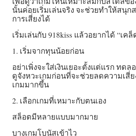
เพื่อดูว่าเกมไหนเหมาะสมกับสไตล์ของ
นั้นค่อยเริ่มเล่นจริง จะช่วยทำให้สน
การเสี่ยงได้
เริ่มเล่นกับ 918kiss แล้วอยากได้ “เคล็ด
1. เริ่มจากทุนน้อยก่อน
อย่าเพิ่งจะใส่เงินเยอะตั้งแต่แรก ทดลอ
ดูจังหวะเกมก่อนที่จะช่วยลดความเสี่ยง
เกมมากขึ้น
2. เลือกเกมที่เหมาะกับตนเอง
สล็อตมีหลายแบบมากมาย
บางเกมโบนัสเข้าไว