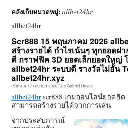
ยัง
allbet24hr
คลังเก็บหมวดหมู่:
เนื้อหา
allbet24hr
Scr888 15 พฤษภาคม 2026 allbe
สร้างรายได้ กำไรเน้นๆ ทุกยอดฝา
ดี กราฟฟิค 3D ยอดเล็กยอดใหญ่ โ
allbet24hr ระบบดี รางวัลไม่อั้น
allbet24hr.xyz
เขียนบน
17 เมษายน 2026
โดย
Gabriel Hayes
allbet24hr
scr888 เกมออนไลน์ยอดฮิต ส
สามารถสร้างรายได้จากการเล่น
จากประสบการณ์