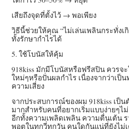
เสียถึงจุดที่ตั้งไว้ → พอเพียง
วิธีนี้ช่วยให้คุณ “ไม่เล่นเพลินกระทั่
ทั้งรักษากำไรได้
5. ใช้โบนัสให้คุ้ม
918kiss มักมีโบนัสหรือฟรีสปิน ควรจะ
ใหม่ๆหรือปั่นผลกำไร เนื่องจากว่าเป็น
ความเสี่ยง
จากประสบการณ์ของผม 918kiss เป็นตั
มากสำหรับคนที่อยากเริ่มแบบง่ายๆไม่
อีกทั้งความเพลิดเพลิน ความตื่นเต้น รว
พอตในทุกวี่ทุกวัน คนใดกันแน่ที่ยังไม่