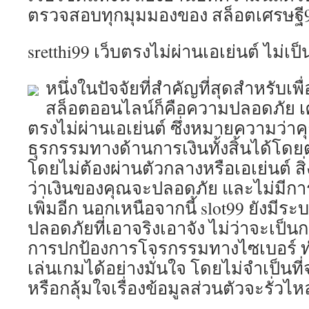
ตรวจสอบทุกมุมมองของ สล็อตเศรษฐี9
sretthi99 เว็บตรงไม่ผ่านเอเย่นต์ ไม่เ
หนึ่งในปัจจัยที่สำคัญที่สุดสำหรับเพื
สล็อตออนไลน์ก็คือความปลอดภัย เศ
ตรงไม่ผ่านเอเย่นต์ ซึ่งหมายความว่
ธุรกรรมทางด้านการเงินทั้งสิ้นได้โดย
โดยไม่ต้องผ่านตัวกลางหรือเอเย่นต์ สิ่
ว่าเงินของคุณจะปลอดภัย และไม่มีกา
เพิ่มอีก นอกเหนือจากนี้ slot99 ยังมี
ปลอดภัยที่เอาจริงเอาจัง ไม่ว่าจะเป็นก
การปกป้องการโจรกรรมทางไซเบอร์ ทำ
เล่นเกมได้อย่างมั่นใจ โดยไม่จำเป็นที
หรือกลุ้มใจเรื่องข้อมูลส่วนตัวจะรั่วไห