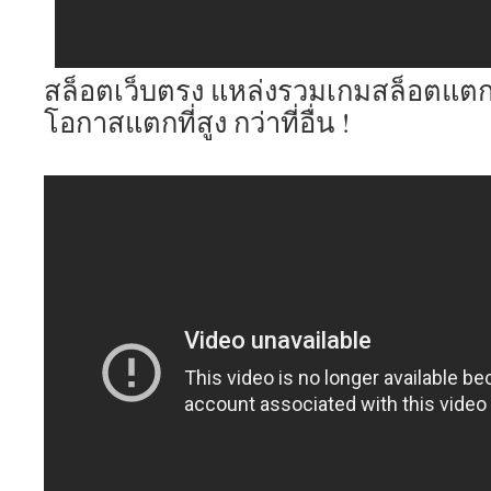
สล็อตเว็บตรง แหล่งรวมเกมสล็อตแตกง่
โอกาสแตกที่สูง กว่าที่อื่น !