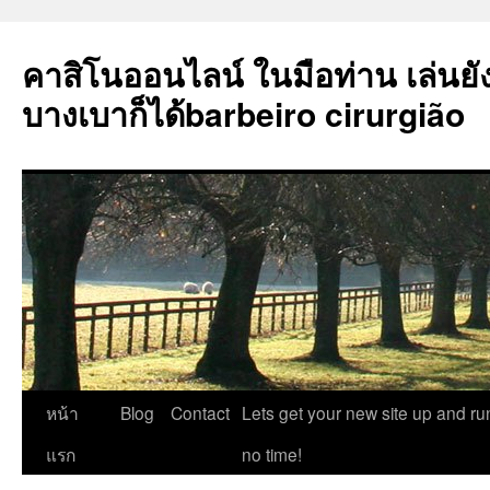
คาสิโนออนไลน์ ในมือท่าน เล่นยั
บางเบาก็ได้barbeiro cirurgião
ข้าม
หน้า
Blog
Contact
Lets get your new site up and ru
ไป
แรก
no time!