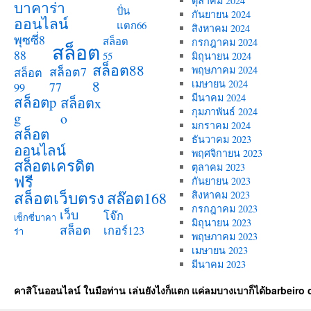
ตุลาคม 2024
บาคาร่า
ปั่น
กันยายน 2024
ออนไลน์
แตก66
สิงหาคม 2024
พุซซี่8
สล็อต
กรกฎาคม 2024
สล็อต
88
55
มิถุนายน 2024
สล็อต88
สล็อต7
พฤษภาคม 2024
สล็อต
8
เมษายน 2024
77
99
มีนาคม 2024
สล็อตp
สล็อตx
กุมภาพันธ์ 2024
g
o
มกราคม 2024
สล็อต
ธันวาคม 2023
ออนไลน์
พฤศจิกายน 2023
สล็อตเครดิต
ตุลาคม 2023
ฟรี
กันยายน 2023
สล็อตเว็บตรง
สล๊อต168
สิงหาคม 2023
กรกฎาคม 2023
เว็บ
โจ๊ก
เซ็กซี่บาคา
มิถุนายน 2023
สล็อต
เกอร์123
ร่า
พฤษภาคม 2023
เมษายน 2023
มีนาคม 2023
คาสิโนออนไลน์ ในมือท่าน เล่นยังไงก็แตก แค่ลมบางเบาก็ได้barbeiro 