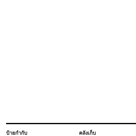
ป้ายกำกับ
คลังเก็บ