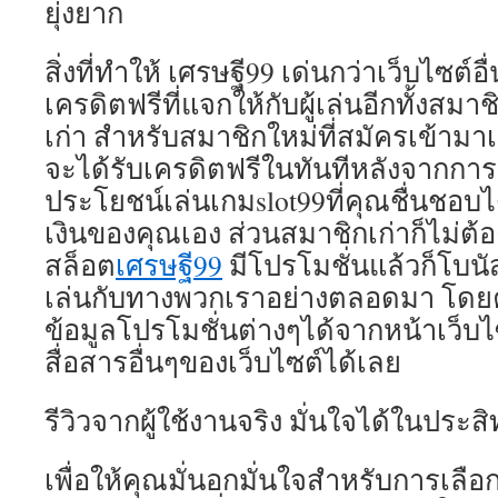
ยุ่งยาก
สิ่งที่ทำให้ เศรษฐี99 เด่นกว่าเว็บไซต์อ
เครดิตฟรีที่แจกให้กับผู้เล่นอีกทั้งสม
เก่า สำหรับสมาชิกใหม่ที่สมัครเข้ามา
จะได้รับเครดิตฟรีในทันทีหลังจากการ
ประโยชน์เล่นเกมslot99ที่คุณชื่นชอบไ
เงินของคุณเอง ส่วนสมาชิกเก่าก็ไม่ต้
สล็อต
เศรษฐี99
มีโปรโมชั่นแล้วก็โบนัส
เล่นกับทางพวกเราอย่างตลอดมา โด
ข้อมูลโปรโมชั่นต่างๆได้จากหน้าเว็บ
สื่อสารอื่นๆของเว็บไซต์ได้เลย
รีวิวจากผู้ใช้งานจริง มั่นใจได้ในประส
เพื่อให้คุณมั่นอกมั่นใจสำหรับการเลือ