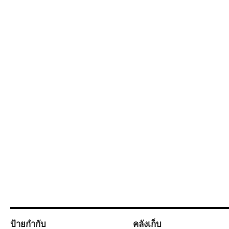
ป้ายกำกับ
คลังเก็บ