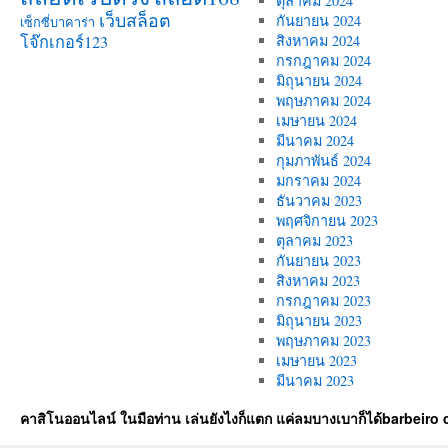
ตุลาคม 2024
เว็บสล็อต
กันยายน 2024
เซ็กซี่บาคาร่า
โจ๊กเกอร์123
สิงหาคม 2024
กรกฎาคม 2024
มิถุนายน 2024
พฤษภาคม 2024
เมษายน 2024
มีนาคม 2024
กุมภาพันธ์ 2024
มกราคม 2024
ธันวาคม 2023
พฤศจิกายน 2023
ตุลาคม 2023
กันยายน 2023
สิงหาคม 2023
กรกฎาคม 2023
มิถุนายน 2023
พฤษภาคม 2023
เมษายน 2023
มีนาคม 2023
คาสิโนออนไลน์ ในมือท่าน เล่นยังไงก็แตก แค่ลมบางเบาก็ได้barbeiro 