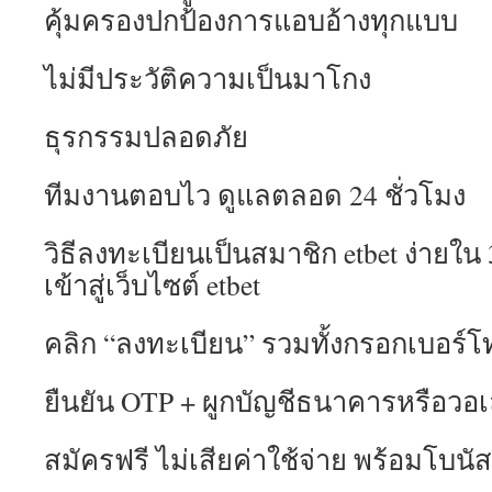
คุ้มครองปกป้องการแอบอ้างทุกแบบ
ไม่มีประวัติความเป็นมาโกง
ธุรกรรมปลอดภัย
ทีมงานตอบไว ดูแลตลอด 24 ชั่วโมง
วิธีลงทะเบียนเป็นสมาชิก etbet ง่ายใน 
เข้าสู่เว็บไซต์ etbet
คลิก “ลงทะเบียน” รวมทั้งกรอกเบอร์โ
ยืนยัน OTP + ผูกบัญชีธนาคารหรือวอ
สมัครฟรี ไม่เสียค่าใช้จ่าย พร้อมโบน