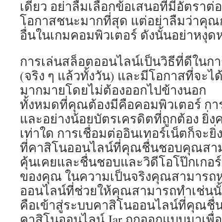
เดียว อย่าลืมเลือกข้อเสนอที่มีอัตราต่อร
โอกาสชนะมากที่สุด แต่อย่าลืมว่าคุณก
อื่นในเกมคอมพิวเตอร์ ดังนั้นอย่าหงุดห
การเล่นสล็อตออนไลน์เป็นวิธีที่ดีในก
(จริง ๆ แล้วทั้งวัน) และมีโอกาสที่จะไ
มากมายโดยไม่ต้องออกไปข้างนอก
ทั้งหมดที่คุณต้องมีคือคอมพิวเตอร์ การ
และอย่างน้อยบัตรเครดิตที่ถูกต้อง ยิ่งค
เท่าใด การเชื่อมต่ออินเทอร์เน็ตก็จะยิ่ง
ที่คาสิโนออนไลน์ที่คุณชื่นชอบคุณสา
คุ้นเคยและชื่นชอบและวิดีโอโป๊กเกอร์
ของคุณ ในความเป็นจริงคุณสามารถ
ออนไลน์ที่ช่วยให้คุณสามารถทำเช่นนั้
คือเข้าสู่ระบบคาสิโนออนไลน์ที่คุณชื่
คาสิโนออนไลน์ Jar ถูกออกแบบมาเพื่อ