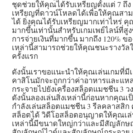
ชุดช่วยให้คุณได้รับเหรียญตั้งแต่ 7 ถึง 
เหรียญที่ดาวน์โหลดได้เพื่อให้คุณสาม
ได้ ยิ่งคุณได้รับเหรียญมากเท่าไหร่ ค
มากขึ้นเท่านั้นสำหรับเกมเพย์ไลน์ที่ส
การจ่ายเงินที่มากขึ้น มากถึง 120% ขอ
เหล่านี้สามารถช่วยให้คุณชนะรางวัล
ครั้งแรก
ดังนั้นเราขอแนะนำให้คุณเล่นเกมที่มี
คาสิโนมักจะถูกกว่าค่าอาหารและแหล่งช
กระจายไปยังเครื่องสล็อตแมชชีน 3 ว
ดังนั้นลองเล่นสิ่งเหล่านี้ก่อนหากคุณเ
กำลังเล่นสล็อตแมชชีน 3 รีลคลาสสิก 
สล็อตได้ วิดีโอสล็อตอนุญาตให้คุณเล่น
เหล่านี้มีขนาดใหญ่กว่าและมีสัญลักษณ์
สัญลักษณ์ไวด์และสัญลักษณ์กระจาย