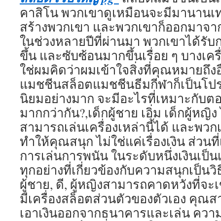
คาสิโน พวกเขาดูเหมือนจะมีมานานเท่
สร้างพวกเขา และพวกเขาก็ออกมาจากค
ในช่วงหลายปีที่ผ่านมา พวกเขาได้รั
ขึ้น และซับซ้อนมากขึ้นเรื่อย ๆ บางเครื
ใช่ผมคิดว่าผมเข้าใจสิ่งที่คุณหมายถึง
แมชชีนสล็อตแมชชีนธีมกีฬาก็เป็นโปรโ
นิยมอย่างมาก จะมีอะไรที่เหมาะกับต
มากกว่ากัน?,เด็กผู้ชาย เอิ่ม เด็กผู้หญ
สามารถเล่นเครื่องเหล่านี้ได้ และพวก
ทำให้คุณสนุก ไม่ใช่แค่เรื่องเงิน ส่วนท
การเล่นการพนัน ในระดับหนึ่งเงินเป็นเพ
ทุกอย่างที่เกี่ยวข้องกับความสนุกเป็นว
ผู้ชาย, ดี, ผู้หญิงสามารถคาดหวังที่จะ
มีเครื่องสล็อตส่วนตัวของตัวเอง คุณ
เอาเงินออกจากธนาคารและเล่น ความเป็