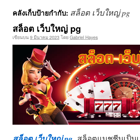
ยัง
สล็อต เว็บใหญ่ pg
คลังเก็บป้ายกำกับ:
เนื้อหา
สล็อต เว็บใหญ่ pg
เขียนบน
9 มีนาคม 2023
โดย
Gabriel Hayes
สล็อต เว็บใหญ่ pg
สล็อตแมชชีนเป็น