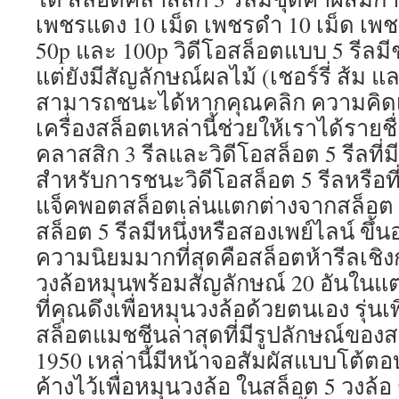
เพชรแดง 10 เม็ด เพชรดำ 10 เม็ด เพช
50p และ 100p วิดีโอสล็อตแบบ 5 รีลมีช
แต่ยังมีสัญลักษณ์ผลไม้ (เชอร์รี่ ส้ม 
สามารถชนะได้หากคุณคลิก ความคิดเห็
เครื่องสล็อตเหล่านี้ช่วยให้เราได้รายชื
คลาสสิก 3 รีลและวิดีโอสล็อต 5 รีลที่มีอ
สำหรับการชนะวิดีโอสล็อต 5 รีลหรือที
แจ็คพอตสล็อตเล่นแตกต่างจากสล็อต 3 
สล็อต 5 รีลมีหนึ่งหรือสองเพย์ไลน์ ขึ้นอยู่
ความนิยมมากที่สุดคือสล็อตห้ารีลเชิงก
วงล้อหมุนพร้อมสัญลักษณ์ 20 อันในแต่ล
ที่คุณดึงเพื่อหมุนวงล้อด้วยตนเอง รุ่นเ
สล็อตแมชชีนล่าสุดที่มีรูปลักษณ์ของ
1950 เหล่านี้มีหน้าจอสัมผัสแบบโต้ตอบ
ค้างไว้เพื่อหมุนวงล้อ ในสล็อต 5 วงล้