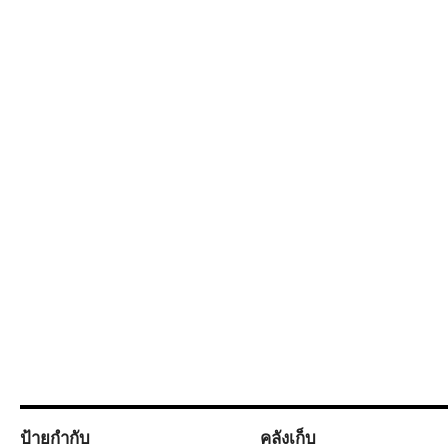
ป้ายกำกับ
คลังเก็บ