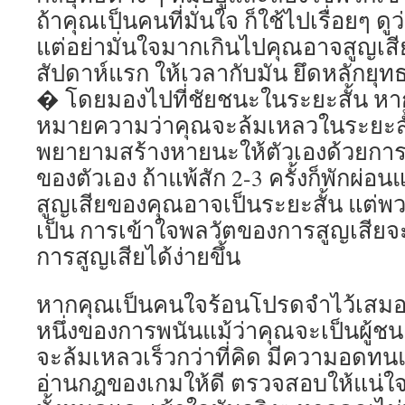
ถ้าคุณเป็นคนที่มั่นใจ ก็ใช้ไปเรื่อยๆ ด
แต่อย่ามั่นใจมากเกินไปคุณอาจสูญเส
สัปดาห์แรก ให้เวลากับมัน ยึดหลักยุท
� โดยมองไปที่ชัยชนะในระยะสั้น หากค
หมายความว่าคุณจะล้มเหลวในระยะสั้น
พยายามสร้างหายนะให้ตัวเองด้วยการ
ของตัวเอง ถ้าแพ้สัก 2-3 ครั้งก็พักผ่อ
สูญเสียของคุณอาจเป็นระยะสั้น แต่พว
เป็น การเข้าใจพลวัตของการสูญเสียจะ
การสูญเสียได้ง่ายขึ้น
หากคุณเป็นคนใจร้อนโปรดจำไว้เสมอว
หนึ่งของการพนันแม้ว่าคุณจะเป็นผู้ชน
จะล้มเหลวเร็วกว่าที่คิด มีความอดทน
อ่านกฎของเกมให้ดี ตรวจสอบให้แน่ใจ