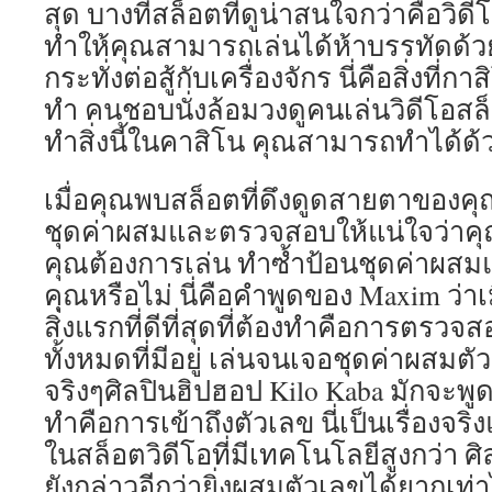
สุด บางทีสล็อตที่ดูน่าสนใจกว่าคือวิดีโอ
ทำให้คุณสามารถเล่นได้ห้าบรรทัดด้ว
กระทั่งต่อสู้กับเครื่องจักร นี่คือสิ่งที
ทํา คนชอบนั่งล้อมวงดูคนเล่นวิดีโอสล็
ทําสิ่งนี้ในคาสิโน คุณสามารถทำได้ด้
เมื่อคุณพบสล็อตที่ดึงดูดสายตาของคุณ
ชุดค่าผสมและตรวจสอบให้แน่ใจว่าคุณเ
คุณต้องการเล่น ทำซ้ำป้อนชุดค่าผสม
คุณหรือไม่ นี่คือคำพูดของ Maxim ว่า
สิ่งแรกที่ดีที่สุดที่ต้องทำคือการตรว
ทั้งหมดที่มีอยู่ เล่นจนเจอชุดค่าผสมต
จริงๆศิลปินฮิปฮอป Kilo Kaba มักจะพูดว
ทำคือการเข้าถึงตัวเลข นี่เป็นเรื่องจร
ในสล็อตวิดีโอที่มีเทคโนโลยีสูงกว่า ศ
ยังกล่าวอีกว่ายิ่งผสมตัวเลขได้ยากเท่า