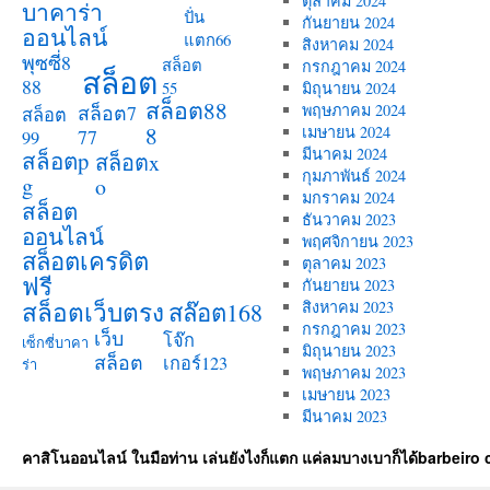
ตุลาคม 2024
บาคาร่า
ปั่น
กันยายน 2024
ออนไลน์
แตก66
สิงหาคม 2024
พุซซี่8
สล็อต
กรกฎาคม 2024
สล็อต
88
55
มิถุนายน 2024
สล็อต88
สล็อต7
พฤษภาคม 2024
สล็อต
8
เมษายน 2024
77
99
มีนาคม 2024
สล็อตp
สล็อตx
กุมภาพันธ์ 2024
g
o
มกราคม 2024
สล็อต
ธันวาคม 2023
ออนไลน์
พฤศจิกายน 2023
สล็อตเครดิต
ตุลาคม 2023
ฟรี
กันยายน 2023
สล็อตเว็บตรง
สล๊อต168
สิงหาคม 2023
กรกฎาคม 2023
เว็บ
โจ๊ก
เซ็กซี่บาคา
มิถุนายน 2023
สล็อต
เกอร์123
ร่า
พฤษภาคม 2023
เมษายน 2023
มีนาคม 2023
คาสิโนออนไลน์ ในมือท่าน เล่นยังไงก็แตก แค่ลมบางเบาก็ได้barbeiro 