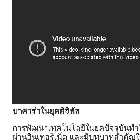
บาคาร่าในยุคดิจิทัล
การพัฒนาเทคโนโลยีในยุคปัจจุบันทำให
ผ่านอินเทอร์เน็ต และมีบทบาทสำคัญใ