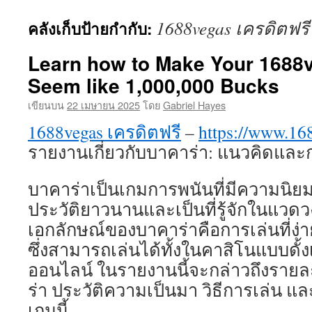
ยัง
1688vegas เครดิตฟรี
คลังเก็บป้ายกำกับ:
เนื้อหา
Learn how to Make Your 1688v
Seem like 1,000,000 Bucks
เขียนบน
22 เมษายน 2025
โดย
Gabriel Hayes
1688vegas เครดิตฟรี
–
https://www.16
รายงานเกี่ยวกับบาคาร่า: แนวคิดและ
บาคาร่าเป็นเกมการพนันที่มีความนิย
ประวัติยาวนานและเป็นที่รู้จักในแวด
เอกลักษณ์ของบาคาร่าคือการเล่นที่ง่
ซึ่งสามารถเล่นได้ทั้งในคาสิโนแบบดั้
ออนไลน์ ในรายงานนี้จะกล่าวถึงรายละ
ร่า ประวัติความเป็นมา วิธีการเล่น แล
เกมนี้