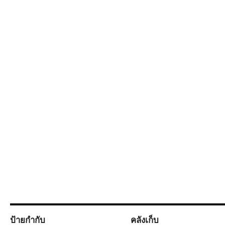
ป้ายกำกับ
คลังเก็บ