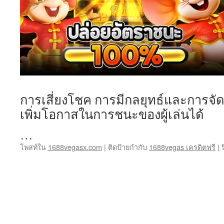
การเสี่ยงโชค การมีกลยุทธ์และการจัดก
เพิ่มโอกาสในการชนะของผู้เล่นได้
…
โพสท์ใน
1688vegasx.com
|
ติดป้ายกำกับ
1688vegas เครดิตฟรี
|