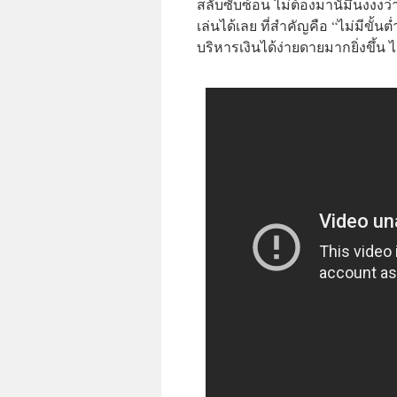
สลับซับซ้อน ไม่ต้องมานั่มึนงงงว่
เล่นได้เลย ที่สำคัญคือ “ไม่มีขั
บริหารเงินได้ง่ายดายมากยิ่งขึ้น 