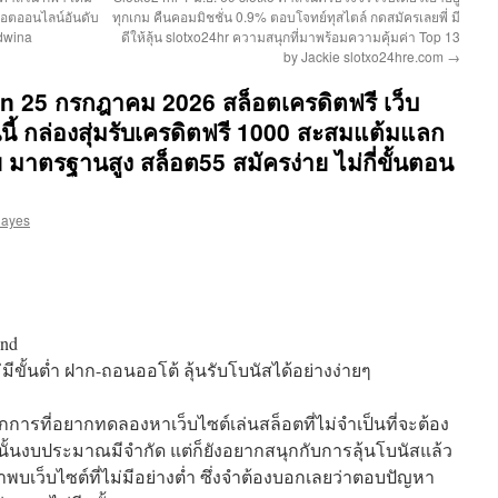
อตออนไลน์อันดับ
ทุกเกม คืนคอมมิชชั่น 0.9% ตอบโจทย์ทุสไตล์ กดสมัครเลยพี่ มี
Edwina
ดีให้ลุ้น slotxo24hr ความสนุกที่มาพร้อมความคุ้มค่า Top 13
by Jackie slotxo24hre.com
→
un 25 กรกฎาคม 2026 สล็อตเครดิตฟรี เว็บ
นนี้ กล่องสุ่มรับเครดิตฟรี 1000 สะสมแต้มแลก
มาตรฐานสูง สล็อต55 สมัครง่าย ไม่กี่ขั้นตอน
Hayes
ond
ม่มีขั้นต่ำ ฝาก-ถอนออโต้ ลุ้นรับโบนัสได้อย่างง่ายๆ
จากการที่อยากทดลองหาเว็บไซต์เล่นสล็อตที่ไม่จำเป็นที่จะต้อง
งนั้นงบประมาณมีจำกัด แต่ก็ยังอยากสนุกกับการลุ้นโบนัสแล้ว
บเว็บไซต์ที่ไม่มีอย่างต่ำ ซึ่งจำต้องบอกเลยว่าตอบปัญหา