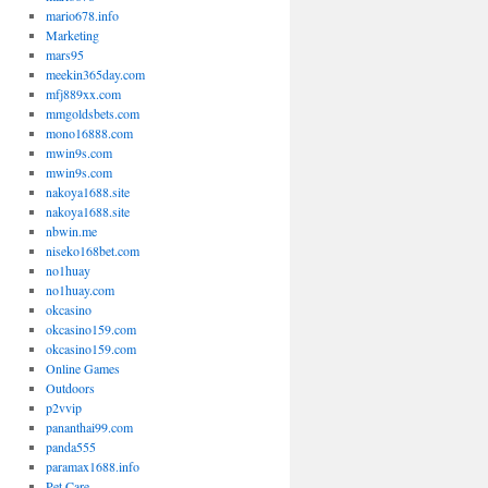
mario678.info
Marketing
mars95
meekin365day.com
mfj889xx.com
mmgoldsbets.com
mono16888.com
mwin9s.com
mwin9s.com
nakoya1688.site
nakoya1688.site
nbwin.me
niseko168bet.com
no1huay
no1huay.com
okcasino
okcasino159.com
okcasino159.com
Online Games
Outdoors
p2vvip
pananthai99.com
panda555
paramax1688.info
Pet Care