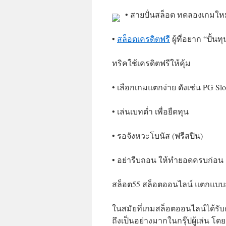
• สายปั่นสล็อต ทดลองเกมให
•
สล็อตเครดิตฟรี
ผู้ที่อยาก “ปั้นท
ทริคใช้เครดิตฟรีให้คุ้ม
• เลือกเกมแตกง่าย ดังเช่น PG Slo
• เล่นเบทต่ำ เพื่อยืดทุน
• รอจังหวะโบนัส (ฟรีสปิน)
• อย่ารีบถอน ให้ทำยอดครบก่อน
สล็อต55 สล็อตออนไลน์ แตกแบบส
ในสมัยที่เกมสล็อตออนไลน์ได้รับ
ถึงเป็นอย่างมากในกรุ๊ปผู้เล่น โด