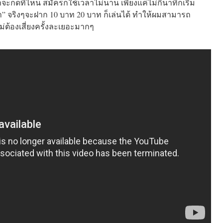
าจะกดที่ไหน สมัครก็ใช้เวลาไม่นาน เพียงแค่ไม่กี่นาทีก็เริ่ม
้นต่ำ” จริงๆจะฝาก 10 บาท 20 บาท ก็เล่นได้ ทำให้ผมสามารถ
ไม่ต้องเสี่ยงครั้งละเยอะมากๆ