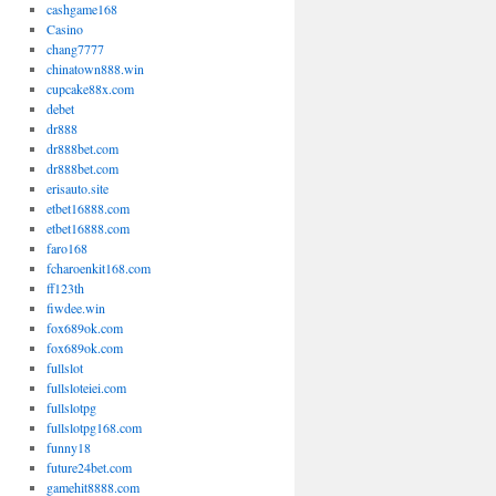
cashgame168
Casino
chang7777
chinatown888.win
cupcake88x.com
debet
dr888
dr888bet.com
dr888bet.com
erisauto.site
etbet16888.com
etbet16888.com
faro168
fcharoenkit168.com
ff123th
fiwdee.win
fox689ok.com
fox689ok.com
fullslot
fullsloteiei.com
fullslotpg
fullslotpg168.com
funny18
future24bet.com
gamehit8888.com