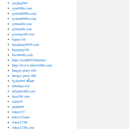
gaojing888
gem99ths.com
goatza888fin.com
goatza888fin.com
gobaza88.com
gobaza88.com
gowingo88.com
happy168
hengheng9899.com
hengjing168
hiso8888s.com
https://sretthi99.bet/enter/
https://www.etbet16888.com/
hungry purry 888
hungry purry 888
hydra888 สล็อต
ib888pro.bet
infyplus888.com
item388.com
Jinda55
jinda888
Joker123
joker123auto
Joker123th
Joker123th.com