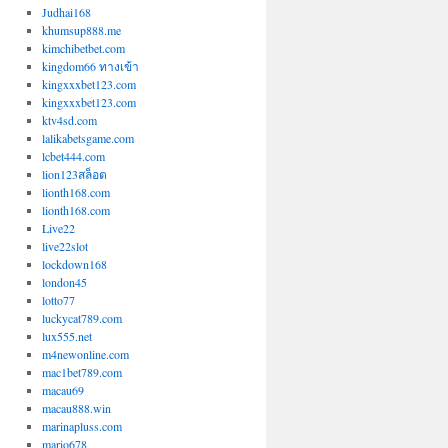
Judhai168
khumsup888.me
kimchibetbet.com
kingdom66 ทางเข้า
kingxxxbet123.com
kingxxxbet123.com
ktv4sd.com
lalikabetsgame.com
lcbet444.com
lion123สล็อต
lionth168.com
lionth168.com
Live22
live22slot
lockdown168
london45
lotto77
luckycat789.com
lux555.net
m4newonline.com
mac1bet789.com
macau69
macau888.win
marinapluss.com
mario678