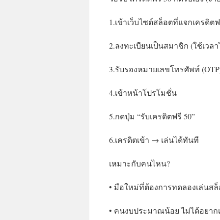
1.เข้าเว็บไซต์สล็อตที่แจกเครดิตฟ
2.ลงทะเบียนเป็นสมาชิก (ใช้เวลาไ
3.รับรองหมายเลขโทรศัพท์ (OTP
4.เข้าหน้าโปรโมชั่น
5.กดปุ่ม “รับเครดิตฟรี 50”
6.เครดิตเข้า → เล่นได้ทันที
เหมาะกับคนไหน?
• มือใหม่ที่ต้องการทดลองเล่นสล
• คนงบประมาณน้อย ไม่ได้อยากเสี