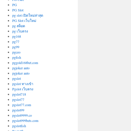
PG
PG Slot
pg slot เปิดใหม่ล่าสุด
PG Slot เว็บใหม่
pg สล็อต
pg เว็บตรง
pg168
pg77
pg99
pgceo
pgfish
pggold168bet.com
pgjoker auto
pgjoker auto
pgslot
pgslot ทางเข้า
Pgslot เว็บตรง
pgslot718
pgslot77
pgslot77.com
pgslot99
pgslot9999.co
pgslot999bets.com
pgslotfish