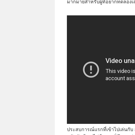
มากมายสำหรับผู้ที่อยากทดลองเล
ประสบการณ์แรกที่เข้าไปเล่นกับ ส