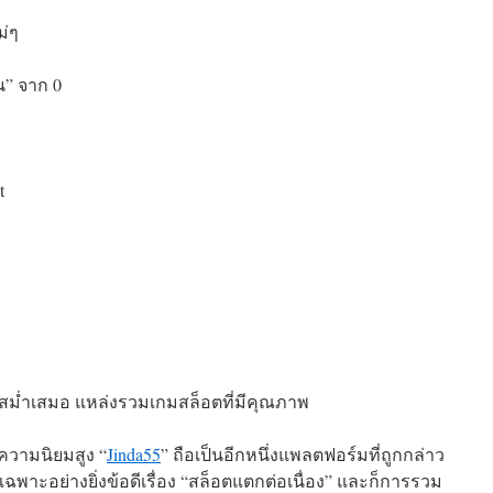
ม่ๆ
ุน” จาก 0
t
ม่ำเสมอ แหล่งรวมเกมสล็อตที่มีคุณภาพ
ความนิยมสูง “
Jinda55
” ถือเป็นอีกหนึ่งแพลตฟอร์มที่ถูกกล่าว
ยเฉพาะอย่างยิ่งข้อดีเรื่อง “สล็อตแตกต่อเนื่อง” และก็การรวม