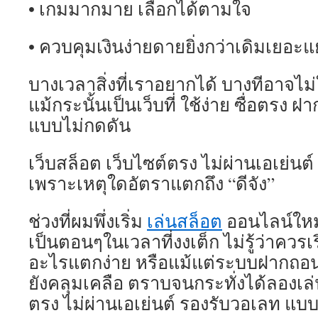
• เกมมากมาย เลือกได้ตามใจ
• ควบคุมเงินง่ายดายยิ่งกว่าเดิมเยอะ
บางเวลาสิ่งที่เราอยากได้ บางทีอาจไม่ใ
แม้กระนั้นเป็นเว็บที่ ใช้ง่าย ซื่อตรง ฝ
แบบไม่กดดัน
เว็บสล็อต เว็บไซต์ตรง ไม่ผ่านเอเย่น
เพราะเหตุใดอัตราแตกถึง “ดีจัง”
ช่วงที่ผมพึ่งเริ่ม
เล่นสล็อต
ออนไลน์ใหม
เป็นตอนๆในเวลาที่งงเต็ก ไม่รู้ว่าควร
อะไรแตกง่าย หรือแม้แต่ระบบฝากถอ
ยังคลุมเคลือ ตราบจนกระทั่งได้ลองเล่
ตรง ไม่ผ่านเอเย่นต์ รองรับวอเลท แบบ