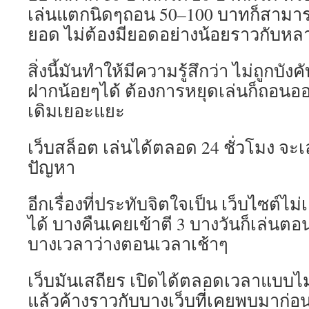
เล่นแตกนิดๆถอน 50–100 บาทก็สามาร
ยอด ไม่ต้องมียอดอย่างน้อยราวกับหลาย
สิ่งนี้มันทำให้มีความรู้สึกว่า ไม่ถูกบ
ฝากน้อยๆได้ ต้องการหยุดเล่นก็ถอนออ
เดิมเยอะแยะ
เว็บสล็อต เล่นได้ตลอด 24 ชั่วโมง จะ
ปัญหา
อีกเรื่องที่ประทับจิตใจเป็น เว็บไซต์ไม
ได้ บางคืนเคยเข้าตี 3 บางวันก็เล่นตอ
บางเวลาว่างตอนเวลาเช้าๆ
เว็บมันเสถียร เปิดได้ตลอดเวลาแบบไม่
แล้วค้างราวกับบางเว็บที่เคยพบมาก่อ