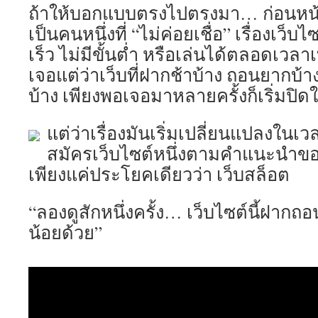
ถ้าให้บอกแบบตรงไปตรงมา… ก่อนหน้า
เป็นคนหนึ่งที่ “ไม่ค่อยเชื่อ” เรื่องเว็
เร็ว ไม่มีขั้นต่ำ หรือเล่นได้ตลอดเวลา
เจอแต่ว่าเว็บที่ฝากช้าบ้าง ถอนยากบ้า
บ้าง เพียงพอเจอมาหลายครั้งก็เริ่มปิดใ
แต่ว่าเรื่องมันเริ่มเปลี่ยนแปลงในเ
สมัครเว็บไซต์หนึ่งตามคำแนะนำของเ
เพียงแค่ประโยคเดียวว่า เว็บสล็อต
“ลองดูสักหนึ่งครั้ง… เว็บไซต์นี้ฝากถ
น้อยด้วย”