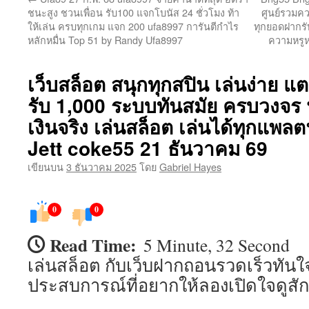
ยัง
ชนะสูง ชวนเพื่อน รับ100 แจกโบนัส 24 ชั่วโมง ท้า
ศูนย์รวมคว
ให้เล่น ครบทุกเกม แจก 200 ufa8997 การันตีกำไร
ทุกยอดฝากรั
เนื้อหา
หลักหมื่น Top 51 by Randy Ufa8997
ความหรูหร
เว็บสล็อต สนุกทุกสปิน เล่นง่าย แ
รับ 1,000 ระบบทันสมัย ครบวงจร นั
เงินจริง เล่นสล็อต เล่นได้ทุกแพล
Jett coke55 21 ธันวาคม 69
เขียนบน
3 ธันวาคม 2025
โดย
Gabriel Hayes
0
0
Read Time:
5 Minute, 32 Second
เล่นสล็อต กับเว็บฝากถอนรวดเร็วทันใจ 
ประสบการณ์ที่อยากให้ลองเปิดใจดูสักหน