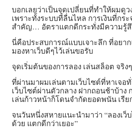
บอกเลยว่าเป็นจุดเปลี่ยนที่ทำให้ผมด
เพราะทั้งระบบที่ลื่นไหล การเงินที่กระจ
สำคัญ… อัตราแตกดีกระทั่งมีความรู้สึก
นี่คือประสบการณ์แบบเจาะลึก ที่อยากแ
มองหาเว็บดีๆไว้เล่นขอรับ
จุดเริ่มต้นของการลอง เล่นสล็อต จริง
ที่ผ่านมาผมเล่นตามเว็บไซต์ที่หาเจอท
เว็บไซต์ผ่านตัวกลาง ฝากถอนช้าบ้าง ก
เล่นก้าวหน้าก็โดนจำกัดยอดพนัน เรี
จนวันหนึ่งสหายแนะนำมาว่า “ลองเว็บ
ด้วย แตกดีกว่าเยอะ”