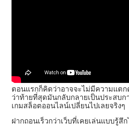
ตอนแรกก็คิดว่าอาจจะไม่มีความแตกต่
ว่าท้ายที่สุดมันกลับกลายเป็นประสบกา
เกมสล็อตออนไลน์เปลี่ยนไปเลยจริงๆ
ฝากถอนเร็วกว่าเว็บที่เคยเล่นแบบรู้สึก