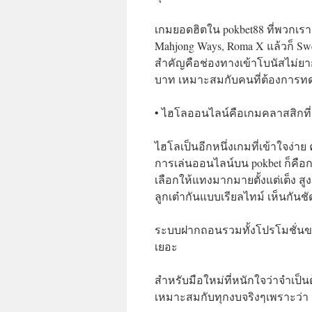
เกมยอดฮิตใน pokbet88 ที่พวกเรา
Mahjong Ways, Roma X แล้วก็ Swee
สำคัญคือช่องทางเข้าโบนัสไม่ยากเ
บาท เหมาะสมกับคนที่ต้องการทด
• ไฮโลออนไลน์คือเกมคลาสสิกที่ค
ไฮโลเป็นอีกหนึ่งเกมที่เข้าใจง่า
การเล่นออนไลน์บน pokbet ก็คือกา
เลือกให้แทงมากมายตั้งแต่เต็ง ส
ลูกเต๋ากันแบบเรียลไทม์ เห็นกันช
ระบบฝากถอนรวมทั้งโปรโมชั่นของ 
เยอะ
สำหรับมือใหม่ที่หนักใจว่าจำเป็น
เหมาะสมกับทุกงบจริงๆเพราะว่า