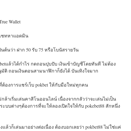
True Wallet
องแชทหาแอดมิน
นต้นว่า ฝาก 50 รับ 75 หรือโบนัสรายวัน
kbetแล้วได้กำไร กดถอนปุบปับ เงินเข้าบัญชีโดยทันที ไม่ต้อง
มัติ ถอนเงินตอนสามนาฬิกาก็ยังได้ บันเทิงใจมาก
ต้องการแชร์เว็บ pokbet ให้กับมือใหม่ทุกคน
 ไม่กล้าเริ่มเล่นคาสิโนออนไลน์ เนื่องจากกลัวว่าจะเล่นไม่เป็น
ะบบต่างๆต้องการที่จะให้ลองเปิดใจให้กับ pokebet88 สักหนึ่ง
งแล้วก็เล่นมาอย่างต่อเนื่อง ต้องบอกเลยว่า pokbet88 ไม่ใช่แค่