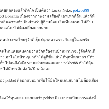
เคยทดลองแล้วติดใจ เป็นต้นว่า Lucky Neko,
pokebet88
t Bonanza เนื่องจากภาพงาม เสียงดี เอฟเฟกต์ลื่น แล้วก็ที่
กินความจำเป็นสำหรับผู้ที่งบน้อย เริ่มเพียงตาละไม่ถึง 1
ลองโดยไม่ต้องเสี่ยงมากมาย
นประเทศไทยรู้จักดี ลุ้นสนุกสนานราวกับอยู่ในวงจริง
ย คนไหนเคยเล่นตามงานวัดหรืองานบ้านมาน่าจะรู้จักดีกันดี
รเอาไฮโลบ้านๆมาทำให้ดูดีขึ้น เล่นได้ทุกที่ทุกเวลา มีตัว
ูงต่ำ ไปจนถึงโต๊ด ระบบถ่ายทอดสดของ pokbet88 ทำให้ลุ้น
ัดๆไม่มีการตัดต่อ ไม่มีกลฉ้อฉล
pokbet ที่ออกแบบมาเพื่อให้มือใหม่เล่นสบาย ไม่ต้องเสี่ยง
ต้องใช้ทุนเยอะ บอกเลยว่า pokbet มีระบบระเบียบการคลังที่