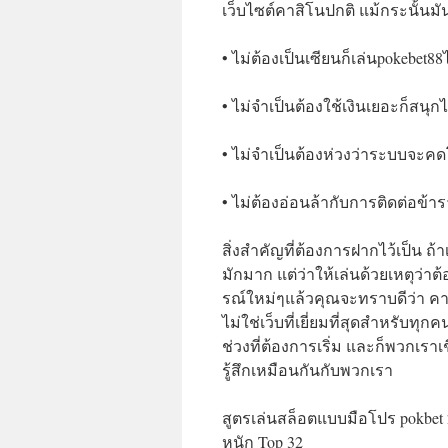
เว็บไซต์คาสิโนปกติ แม้กระนั้นมัน
• ไม่ต้องเป็นเซียนก็เล่นpokebet88ไ
• ไม่จำเป็นต้องใช้เงินเยอะก็สนุกไ
• ไม่จำเป็นต้องห่วงว่าระบบจะค
• ไม่ต้องอ่อนล้ากับการติดต่อข้
สิ่งสำคัญที่ต้องการฝากไว้เป็น ถ
มักมาก แต่ว่าให้เล่นด้วยเหตุว่
รณ์ใหม่ๆแล้วคุณจะทราบดีว่า คาส
ไม่ใช่เว็บที่เยี่ยมที่สุดสำหรับทุก
ช่วงที่ต้องการเริ่ม และก็พวกเราเ
รู้สึกเหมือนกันกับพวกเรา
สูตรเล่นสล็อตแบบมือโปร pokbet
หนัก Top 32