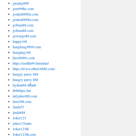
gaojing888
gem99ths.com
goatza888fin.com
goatza888fin.com
gobaza88.com
gobaza88.com
gowingo88.com
happy168
hengheng9899.com
hengjing168
hiso8888s.com
https://sretthi99.bet/enter/
https://www.etbet16888.com/
hungry purry 888
hungry purry 888
hydra888 สล็อต
ib888pro.bet
infyplus888.com
item388.com
Jinda55
jinda888
Joker123
joker123auto
Joker123th
Joker123th.com