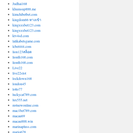
Judhai168
khumsup888.me
kimchibetbet.com
kingdom66 ทางเข้า
kingxxxbet123.com
kingxxxbet123.com
ktv4sd.com
lalikabetsgame.com
lcbet444.com
lion123สล็อต
lionth168.com
lionth168.com
Live22
live22slot
lockdown168
london45
lotto77
luckycat789.com
lux555.net
m4newonline.com
mac1bet789.com
macau69
macau888.win
marinapluss.com
mario678