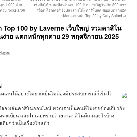
งสุด 1,000 ฝาก-
เชื่อถือได้ ชวนเพื่อนรับเลย 100 รับของขวัญวันเกิด 300 บาท
 ครบ rockstar66
สล็อต ล็อตเตอรี่ ยิงปลา เกมโต๊ะ คาสิโนสด ซอยเบท เกมฮิต
ปล่อยแตกหนัก Top 22 by Cary Soibet
→
สุด Top 100 by Laverne เว็บใหญ่ รวมคาสิโน
ล่นง่าย แตกหนักทุกค่าย 29 พฤศจิกายน 2025
 Hayes
nd
หม่เล่นได้อย่างไม่ยากเย็นไม่ต้องมีประสบการณ์ก็เริ่มได้
้ลองเล่นคาสิโนออนไลน์ พวกเราเป็นคนที่ไม่เคยข้องเกี่ยวกับ
เคยลงทะเบียน และไม่เคยทราบด้วยว่าคาสิโนมีเกมอะไรบ้าง
ดิมๆว่าเป็นเรื่องไกลตัว