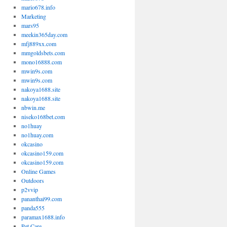
mario678.info
Marketing
mars95
meekin365day.com
mfj889xx.com
mmgoldsbets.com
mono16888.com
mwin9s.com
mwin9s.com
nakoya1688.site
nakoya1688.site
nbwin.me
niseko168bet.com
no1huay
no1huay.com
okcasino
okcasino159.com
okcasino159.com
Online Games
Outdoors
p2vvip
pananthai99.com
panda555
paramax1688.info
Pet Care