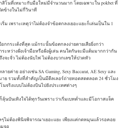
าสิโนที่เหมาะกับมือใหม่มีจำนวนมาก โดยเฉพาะใน pokbet ที่
ดข้างในไม่กี่วินาที
เริ่ม เพราะเหตุว่าไม่ต้องจำข้อตกลงเยอะแยะก็เล่นเป็นใน 1
ป๊อกกระเด้งที่สุด แม้กระนั้นข้อตกลงง่ายดายเสียยิ่งกว่า
่าระหว่างฝั่งเจ้ามือหรือฝั่งผู้เล่น คนใดกันจะมีแต้มมากกว่ากัน
ต้มถึงจะจั่ว ไม่ต้องนับไพ่ ไม่ต้องบวกเลขให้ปวดหัว
หลายค่าย อย่างเช่น SA Gaming, Sexy Baccarat, AE Sexy และ
ากมาย รวมทั้งที่สำคัญเป็นมีดีลเลอร์ถ่ายทอดสดตลอด 24 ชั่วโมง
โนจริงแบบไม่ต้องบินไปยังประเทศต่างๆ
ลุ้นบันเทิงใจได้ทุกวันเพราะว่าเริ่มเบทต่ำและมีโอกาสแจ็ค
ชิลๆไม่ต้องพินิจพิจารณาเยอะแยะ เพียงแค่กดหมุนแล้วรอคอย
ต็มจอ