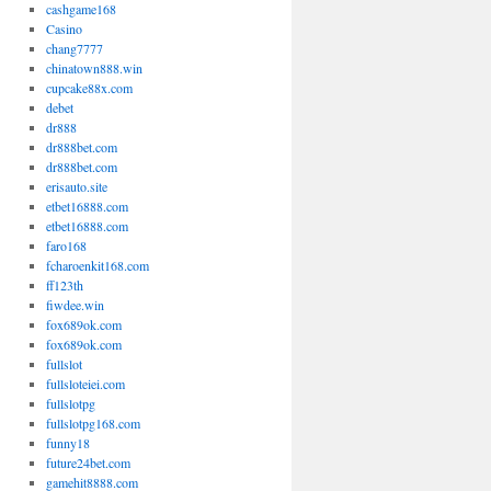
cashgame168
Casino
chang7777
chinatown888.win
cupcake88x.com
debet
dr888
dr888bet.com
dr888bet.com
erisauto.site
etbet16888.com
etbet16888.com
faro168
fcharoenkit168.com
ff123th
fiwdee.win
fox689ok.com
fox689ok.com
fullslot
fullsloteiei.com
fullslotpg
fullslotpg168.com
funny18
future24bet.com
gamehit8888.com