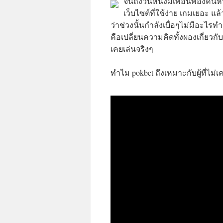
จนถึงวันหนึ่งมีเพื่อนพ้องคนหน
เว็บไซต์ที่ใช้ง่าย เกมเยอะ แ
ว่าช่วงนั้นกำลังเบื่อๆไม่มีอะไร
คือเปลี่ยนความคิดทั้งผองเกี่ยวก
เคยเล่นจริงๆ
ทำไม pokbet ถึงเหมาะกับผู้ที่ไม่