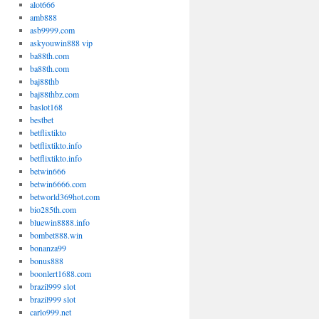
alot666
amb888
asb9999.com
askyouwin888 vip
ba88th.com
ba88th.com
baj88thb
baj88thbz.com
baslot168
bestbet
betflixtikto
betflixtikto.info
betflixtikto.info
betwin666
betwin6666.com
betworld369hot.com
bio285th.com
bluewin8888.info
bombet888.win
bonanza99
bonus888
boonlert1688.com
brazil999 slot
brazil999 slot
carlo999.net