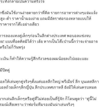
กระทั่งกลายเป็นความตรึงใจ
้สึกซึ่งมันใช้งานง่ายดายกว่าที่คิด รายการอาหารต่างๆแจ่มแจ้ง
ม สูง–ต่ำ ราคาน้ำมองง่าย แถมมีอัตราต่อรองหลายแบบให้
ง้อราคาจากโต๊ะอย่างเดียว
 การลองแทงคู่เล็กๆก่อนในลีกต่างประเทศ พอบอลแข่งจบ
าย! แบบที่อดคิดมิได้ว่า เฮ้ย หากเป็นโต๊ะป่านนี้กว่าจะจ่ายอาจ
ือไม่ก็วันพรุ่ง
ะเงิน ก็ทำให้ความรู้สึกกังวลของผมน้อยลงไปเยอะแยะ
ีปิดคู่
บอลให้เล่นทุกคู่จริงๆตั้งแต่บอลลีกใหญ่ พรีเมียร์ ลีก บุนเดสลีกา
ลถ้วยเล็กๆลีกญี่ปุ่น ลีกประเทศเกาหลี ยังมีให้เล่นครบหมด
่นลีกเล็กๆหรือคู่ที่ไม่ค่อยเป็นที่รู้จัก ก็โดนพูดว่า “คู่นี้ไม่
ารมณ์เสียเพราะว่าฟอร์มทีมรองมันน่าเล่นจริงๆ