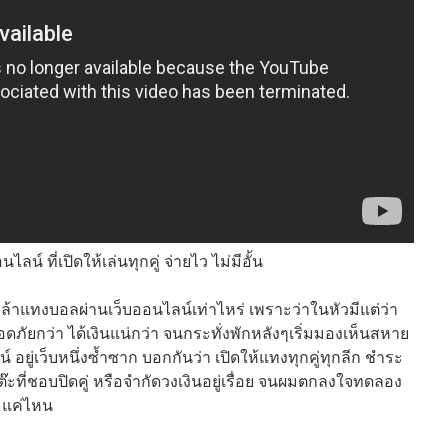
น์ ที่เปิดให้เล่นทุกคู่ จ่ายไว ไม่มีอั้น
กล้าแทงบอลผ่านเว็บออนไลน์เท่าไหร่ เพราะว่าในหัวมีแต่ว่า
ภัยกว่า ได้เงินแน่กว่า จนกระทั่งพักหลังๆเริ่มมองเห็นสหาย
 อยู่เว็บหนึ่งซ้ำซาก บอกกันว่า เปิดให้แทงทุกคู่ทุกลีก ชำระ
ต๊ะที่ชอบปิดคู่ หรือจำกัดวงเงินอยู่เรื่อย จนผมตกลงใจทดลอง
ะแค่ไหน