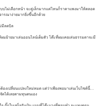
ทงแบบไม่เลือกหน้า จะคู่เล็กมากแค่ไหนก็ราคาแพงมาให้ตลอด
ิจารณาง่ายมากยิ่งขึ้นอีกด้วย
ม่มีลดบิล
ำให้ผมย้ายมาเล่นออนไลน์เต็มตัว โต๊ะที่ผมเคยเล่นธรรมดาจะมี
้องเปลี่ยนแปลงใหม่หมด แต่ว่าเพียงพอมาเล่นเว็บไซต์นี้…
ก็จัดได้เลยตามทุนตนเอง
ือ กั๊กใบเสร็จรับเงิน แบบที่โต๊ะบางที่ชอบทำ จะแทงตอน