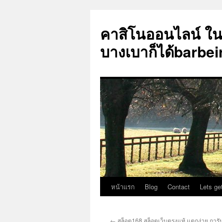
คาสิโนออนไลน์ ในม
บางเบาก็ได้barbei
หน้าแรก
Blog
Contact
Lets ge
ข้าม
ไป
←
สล็อต168 สล็อตเว็บตรงแท้ แตกง่าย การันต