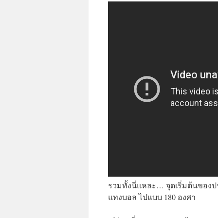
รวมทั้งนี่แหละ… จุดเริ่มต้นของปร
แทงบอล ไปแบบ 180 องศา