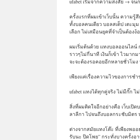
ufabet เริ่มจากความสงสัย → จน
ครั้งแรกที่ผมเข้าเว็บนั้น ความรู
ทั้งบอลคนเดียว บอลสเต็ป เตะมุ
เลือก ไม่เสมือนยุคที่จำเป็นต้อง
ผมเริ่มต้นด้วย แทงบอลออนไลน์
ราวๆไม่กี่นาที เงินก็เข้า ไวมากม
จะจะต้องรอคอยอีกหลายชั่วโมง หร
เพียงแค่เรื่องความไวของการชำร
ufabet แทงได้ทุกคู่จริง ไม่มีกั๊ก ไม่ม
สิ่งที่ผมติดใจอีกอย่างคือ เว็บเปิด
ลาลีกา ไปจนถึงบอลกระชับมิตร บอ
ต่างจากสมัยแทงโต๊ะ ที่เพียงพออยากเล
รับนะ ปิดโพย” กระทั่งบางครั้งอ