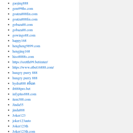
gaojing888
gem99ths.com
goatza888fin.com
goatza888fin.com
gobaza88.com
gobaza88.com
gowingo88.com
happy168
hengheng9899.com
hengjing168
hiso8888s.com
https://sretthi99.bet/enter/
https://www.etbet16888.com/
hungry purry 888
hungry purry 888
hydra888 สล็อต
ib888pro.bet
infyplus888.com
item388.com
Jinda55
jinda888
Joker123
joker123auto
Joker123th
Joker123th.com