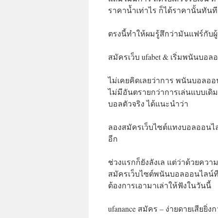
ราคาน้ำเท่าไร ก็ได้ราคานั้นทันที
ตรงนี้ทำให้ผมรู้สึกว่ามันแฟร์กับผ
สมัครเว็บ ufabet & เริ่มพนันบอลอ
ไม่เคยคิดเลยว่าการ พนันบอลออนไล
ไม่มีอันตรายกว่าการเล่นแบบเดิม
บอลตัวจริง ได้แนะนำว่า
ลองสมัครเว็บไซต์แทงบอลออนไลน์
อีก
ช่วงแรกก็ยังลังเล แต่ว่าด้วยคว
สมัครเว็บไซต์พนันบอลออนไลน์ทีแ
ต้องการเอามาเล่าให้ฟังในวันนี้
ufanance สมัคร – ง่ายดายเสียยิ่งก