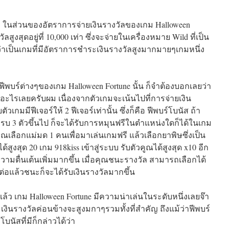
ม ในส่วนของอัตราการจ่ายเงินรางวัลของเกม Halloween
สูงสุดอยู่ที่ 10,000 เท่า ซึ่งจะจ่ายในเครื่องหมาย Wild ที่เป็น
ว่าเป็นเกมที่มีอัตราการชำระเงินรางวัลสูงมากมายๆเกมหนึ่ง
ีพบร์ต่างๆของเกม Halloween Fortune นั้น ก็จำต้องบอกเลยว่า
ยอะไรเลยครับผม เนื่องจากตัวเกมจะเน้นไปที่การจ่ายเงิน
กมมีฟีเจอร์ให้ 2 ฟีเจอร์เท่านั้น ซึ่งก็คือ ฟีพบร์โบนัส ถ้า
บ 3 ตัวขึ้นไป ก็จะได้รับการหมุนฟรีในตำแหน่งใดก็ได้ในเกม
ุณเลือกแม่มด 1 คนเพื่อมาเล่นเกมฟรี แล้วเลือกยาพิษซึ่งเป็น
สูงสุด 20 เกม 918kiss เข้าสู่ระบบ รับตัวคูณได้สูงสุด x10 อีก
มความตื่นเต้นเพิ่มมากขึ้น เมื่อคุณชนะรางวัล สามารถเลือกได้
นต่อแล้วชนะก็จะได้รับเงินรางวัลมากขึ้น
ล้ว เกม Halloween Fortune มีความน่าเล่นในระดับหนึ่งเลยจ๊า
งินรางวัลค่อนข้างจะสูงมกาๆรวมทั้งที่สำคัญ ถึงแม้ว่าฟีพบร์
บนัสที่มีก็กล่าวได้ว่า