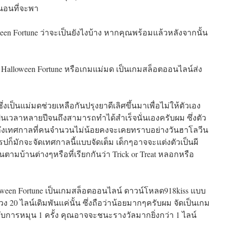
นอนที่จะพา
en Fortune ว่าจะเป็นยังไงบ้าง หากคุณพร้อมแล้วหลังจากนั้น
Halloween Fortune หรือเกมแม่มด เป็นเกมสล็อตออนไลน์ส่ง
ซึ่งเป็นแม่มดช่วยเหลือกันปรุงยาดีเลิศขึ้นมาเพื่อไม่ให้ตัวเอง
เป็นเวลาหลายปีจนถึงสามารถทำได้สำเร็จนั่นเองครับผม ซึ่งตัว
งไปถึงเทศกาลที่คนจำนวนไม่น้อยคงจะเคยทราบอย่างวันฮาโลวีน
รปก็มักจะจัดเทศกาลนี้แบบจัดเต็ม เด็กๆอาจจะแต่งตัวเป็นผี
ามบ้านต่างๆหรือที่เรียกกันว่า Trick or Treat หลอกหรือ
oween Fortune เป็นเกมสล็อตออนไลน์ ดาวน์โหลด918kiss แบบ
ปวง 20 ไลน์เดิมพันแค่นั้น ซึ่งถือว่าน้อยมากๆครับผม จัดเป็นเกม
ับการหมุน 1 ครั้ง คุณอาจจะชนะรางวัลมากยิ่งกว่า 1 ไลน์