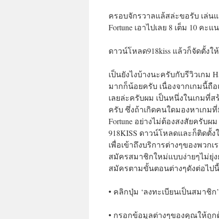
ครอบจักรวาลแล้สล่ะขอรับ เล่นแล
Fortune เอาไปเลย 8 เต็ม 10 คะแ
ดาวน์โหลด918kiss แล้วก็จัดตั้งใ
เป็นยังไงบ้างนะครับกับรีวิวเกม 
มากก็น้อยครับ เนื่องจากเกมนี้ถ
เลยล่ะครับผม เป็นหนึ่งในเกมที
ครับ ซึ่งถ้าเกิดคนใดมองหาเกมที่
Fortune อย่างไม่ต้องสงสัยครับผม
918KISS ดาวน์โหลดและก็ติดตั้งให
เพื่อเข้าถึงบริการต่างๆของพวกเ
สมัครสมาชิกใหม่แบบง่ายๆไม่ยุ่งย
สมัครตามขั้นตอนต่างๆดังต่อไปนี
• คลิกปุ่ม ‘ลงทะเบียนเป็นสมาชิก’ 
• กรอกข้อมูลต่างๆของคุณให้ถูกต้