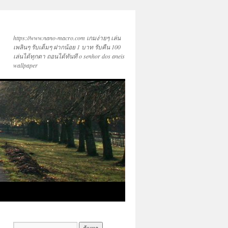
https://www.nano-macro.com เกมง่ายๆ เล่น
เพลินๆ รับเต็มๆ ฝากน้อย 1 บาท รับคืน 100
เล่นได้ทุกตา ถอนได้ทันที o senhor dos aneis
wallpaper