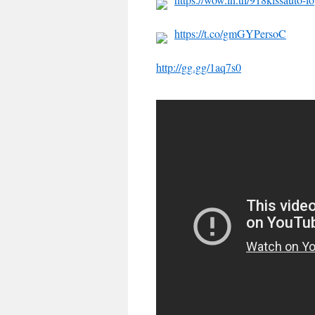
https://t.co/gmGYPersoC
http://gg.gg/1aq7s0