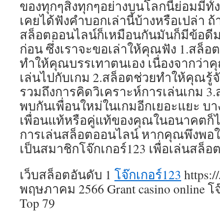
ของทุกๆสิ่งทุกๆอย่างบนโลกนี้ย่อมมีทั้
เคยได้ฟังคำบอกเล่านี้บ้างหรือเปล่า 
สล็อตออนไลน์ก็เหมือนกันมันก็มีข้อดีม
ก่อน ซึ่งเราจะขอเล่าให้คุณฟัง 1.สล็อต
ทำให้คุณบรรเทาตนเอง เนื่องจากว่าคุ
เล่นไปกับเกม 2.สล็อตช่วยทำให้คุณรู
รวมถึงการคิดวิเคราะห์การเล่นเกม 3.
พบกันเพื่อนใหม่ในเกมอีกเยอะแยะ บา
เพื่อนแท้หรือคู่แท้ของคุณในอนาคตก็ไ
การเล่นสล็อตออนไลน์ หากคุณพึงพ
เป็นสมาชิกโจ๊กเกอร์123 เพื่อเล่นสล็
เว็บสล็อตอันดับ 1
โจ๊กเกอร์123
https:/
พฤษภาคม 2566 Grant casino online โ
Top 79