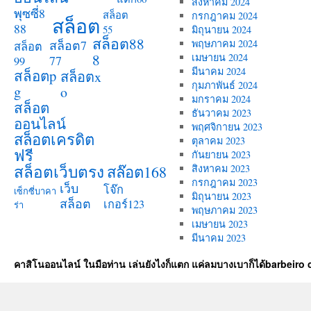
สิงหาคม 2024
พุซซี่8
สล็อต
กรกฎาคม 2024
สล็อต
88
55
มิถุนายน 2024
สล็อต88
สล็อต7
พฤษภาคม 2024
สล็อต
8
เมษายน 2024
77
99
มีนาคม 2024
สล็อตp
สล็อตx
กุมภาพันธ์ 2024
g
o
มกราคม 2024
สล็อต
ธันวาคม 2023
ออนไลน์
พฤศจิกายน 2023
สล็อตเครดิต
ตุลาคม 2023
ฟรี
กันยายน 2023
สล็อตเว็บตรง
สล๊อต168
สิงหาคม 2023
กรกฎาคม 2023
เว็บ
โจ๊ก
เซ็กซี่บาคา
มิถุนายน 2023
สล็อต
เกอร์123
ร่า
พฤษภาคม 2023
เมษายน 2023
มีนาคม 2023
คาสิโนออนไลน์ ในมือท่าน เล่นยังไงก็แตก แค่ลมบางเบาก็ได้barbeiro 