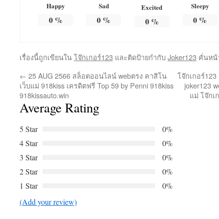
Happy
Sad
Sleepy
Excited
0
%
0
%
0
%
0
%
เรื่องนี้ถูกเขียนใน
โจ๊กเกอร์123
และติดป้ายกำกับ
Joker123
คั่นหน
←
25 AUG 2566 สล็อตออนไลน์ webตรง คาสิโน
โจ๊กเกอร์123
เว็บแม่ 918kiss เครดิตฟรี Top 59 by Penni 918kiss
joker123 w
918kissauto.win
แม่ โจ๊กเ
Average Rating
5 Star
0%
4 Star
0%
3 Star
0%
2 Star
0%
1 Star
0%
(Add your review)