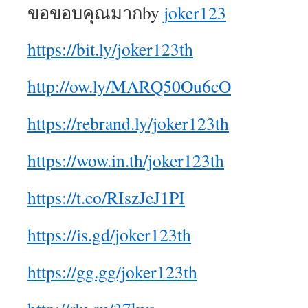
ขอขอบคุณมากby
joker123
https://bit.ly/joker123th
http://ow.ly/MARQ50Ou6cO
https://rebrand.ly/joker123th
https://wow.in.th/joker123th
https://t.co/RIszJeJ1PI
https://is.gd/joker123th
https://gg.gg/joker123th