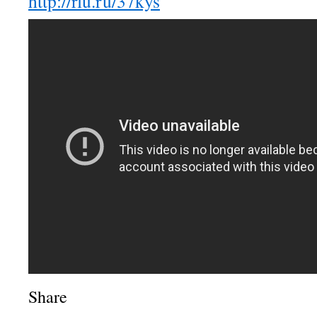
http://rlu.ru/37kys
Share