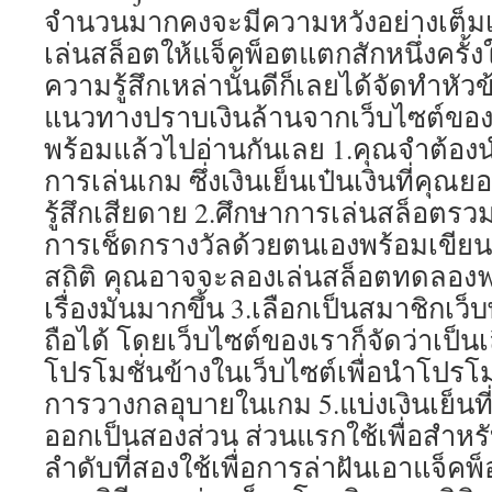
จำนวนมากคงจะมีความหวังอย่างเต็มเป
เล่นสล็อตให้แจ็คพ็อตแตกสักหนึ่งครั้งในช
ความรู้สึกเหล่านั้นดีก็เลยได้จัดทำหัว
แนวทางปราบเงินล้านจากเว็บไซต์ของ
พร้อมแล้วไปอ่านกันเลย 1.คุณจำต้องน
การเล่นเกม ซึ่งเงินเย็นเป๋นเงินที่คุณ
รู้สึกเสียดาย 2.ศึกษาการเล่นสล็อตรว
การเช็ดกรางวัลด้วยตนเองพร้อมเขียนบัน
สถิติ คุณอาจจะลองเล่นสล็อตทดลองฟรีก่
เรื่องมันมากขึ้น 3.เลือกเป็นสมาชิกเว็บ
ถือได้ โดยเว็บไซต์ของเราก็จัดว่าเป็นเล
โปรโมชั่นข้างในเว็บไซต์เพื่อนำโปรโมช
การวางกลอุบายในเกม 5.แบ่งเงินเย็นท
ออกเป็นสองส่วน ส่วนแรกใช้เพื่อสำห
ลำดับที่สองใช้เพื่อการล่าฝันเอาแจ็คพ็