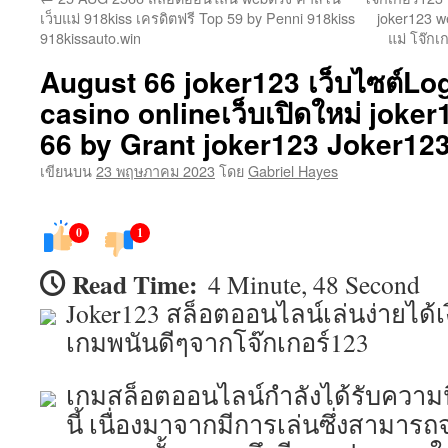
ยัง
เว็บแม่ 918kiss เครดิตฟรี Top 59 by Penni 918kiss
joker123 w
918kissauto.win
แม่ โจ๊กเ
เนื้อหา
August 66 joker123 เว็บไซต์Lo
casino onlineเว็บเปิดใหม่ joker
66 by Grant joker123 Joker12
เขียนบน
23 พฤษภาคม 2023
โดย
Gabriel Hayes
0
1
Read Time:
4 Minute, 48 Second
Joker123 สล็อตออนไลน์เล่นง่ายได้เง
เกมพนันดีๆจากโจ๊กเกอร์123
เกมสล็อตออนไลน์กำลังได้รับควา
นี้ เนื่องมาจากมีการเล่นซึ่งสามา