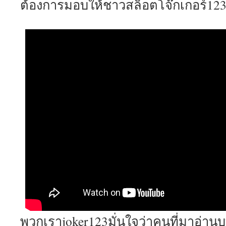
ต้องการมอบให้ชาวสล็อตโจ๊กเกอร์123
พวกเราjoker123มั่นใจว่าคนที่มาอ่า