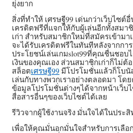
ยุ่งยาก
สิ่งที่ทำให้ เศรษฐี99 เด่นกว่าเว็บไซต์อ
เครดิตฟรีที่แจกให้กับผู้เล่นอีกทั้งสม
เก่า สำหรับสมาชิกใหม่ที่สมัครเข้ามา
จะได้รับเครดิตฟรีในทันทีหลังจากการ
ประโยชน์เล่นเกมslot99ที่คุณชื่นชอบไ
เงินของคุณเอง ส่วนสมาชิกเก่าก็ไม่ต้
สล็อต
เศรษฐี99
มีโปรโมชั่นแล้วก็โบนัส
เล่นกับทางพวกเราอย่างตลอดมา โด
ข้อมูลโปรโมชั่นต่างๆได้จากหน้าเว็บ
สื่อสารอื่นๆของเว็บไซต์ได้เลย
รีวิวจากผู้ใช้งานจริง มั่นใจได้ในประส
เพื่อให้คุณมั่นอกมั่นใจสำหรับการเลือ