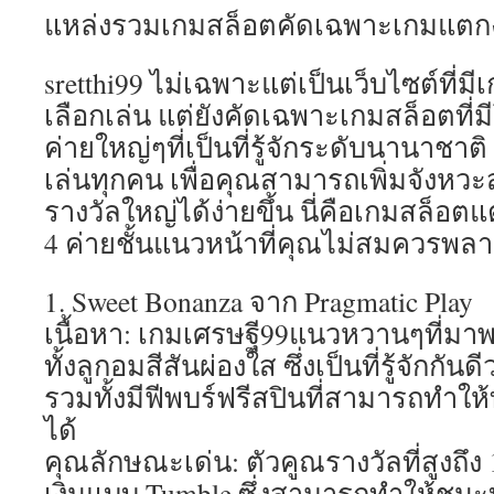
แหล่งรวมเกมสล็อตคัดเฉพาะเกมแตกง่าย
sretthi99 ไม่เฉพาะแต่เป็นเว็บไซต์ที่
เลือกเล่น แต่ยังคัดเฉพาะเกมสล็อตที
ค่ายใหญ่ๆที่เป็นที่รู้จักระดับนานาชาต
เล่นทุกคน เพื่อคุณสามารถเพิ่มจังหว
รางวัลใหญ่ได้ง่ายขึ้น นี่คือเกมสล็อ
4 ค่ายชั้นแนวหน้าที่คุณไม่สมควรพล
1. Sweet Bonanza จาก Pragmatic Play
เนื้อหา: เกมเศรษฐี99แนวหวานๆที่มา
ทั้งลูกอมสีสันผ่องใส ซึ่งเป็นที่รู้จักกั
รวมทั้งมีฟีพบร์ฟรีสปินที่สามารถทำใ
ได้
คุณลักษณะเด่น: ตัวคูณรางวัลที่สูงถึ
เงินแบบ Tumble ซึ่งสามารถทำให้ชนะบ