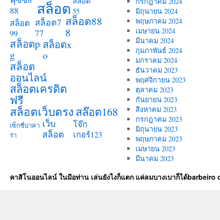
สล็อต
กรกฎาคม 2024
สล็อต
88
55
มิถุนายน 2024
สล็อต88
สล็อต7
พฤษภาคม 2024
สล็อต
8
เมษายน 2024
77
99
มีนาคม 2024
สล็อตp
สล็อตx
กุมภาพันธ์ 2024
g
o
มกราคม 2024
สล็อต
ธันวาคม 2023
ออนไลน์
พฤศจิกายน 2023
สล็อตเครดิต
ตุลาคม 2023
ฟรี
กันยายน 2023
สล็อตเว็บตรง
สล๊อต168
สิงหาคม 2023
กรกฎาคม 2023
เว็บ
โจ๊ก
เซ็กซี่บาคา
มิถุนายน 2023
สล็อต
เกอร์123
ร่า
พฤษภาคม 2023
เมษายน 2023
มีนาคม 2023
คาสิโนออนไลน์ ในมือท่าน เล่นยังไงก็แตก แค่ลมบางเบาก็ได้barbeiro 