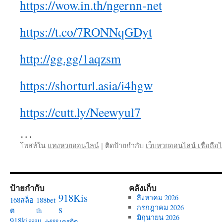
https://wow.in.th/ngernn-net
https://t.co/7RONNqGDyt
http://gg.gg/1aqzsm
https://shorturl.asia/i4hgw
https://cutt.ly/Neewyul7
…
โพสท์ใน
แทงหวยออนไลน์
|
ติดป้ายกำกับ
เว็บหวยออนไลน์ เชื่อถือไ
ป้ายกำกับ
คลังเก็บ
918Kis
สิงหาคม 2026
168สล็อ
188bet
s
กรกฎาคม 2026
ต
th
มิถุนายน 2026
918kissau
dr888 เครดิต