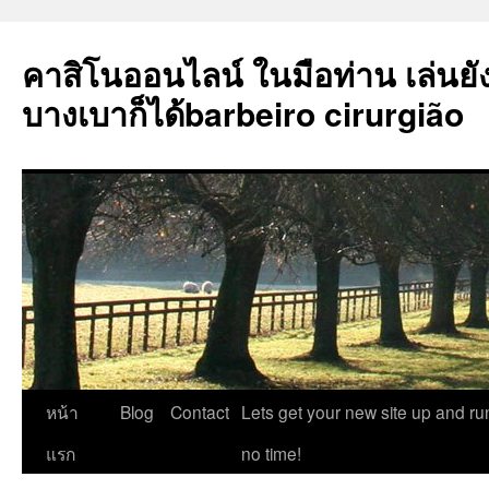
คาสิโนออนไลน์ ในมือท่าน เล่นยั
บางเบาก็ได้barbeiro cirurgião
ข้าม
หน้า
Blog
Contact
Lets get your new site up and ru
ไป
แรก
no time!