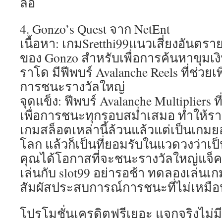
ล้อ
4. Gonzo’s Quest จาก NetEnt
เนื้อหา: เกมSretthi99แนวเสี่ยงอันตร
ของ Gonzo สำหรับเพื่อการค้นหาขุมเง
ราโด มีฟีพบร์ Avalanche Reels ที่ช่วย
การชนะรางวัลใหญ่
จุดแข็ง: ฟีพบร์ Avalanche Multipliers ท
เพื่อการชนะทุกรอบสม่ำเสมอ ทำให้รางว
เกมสล็อตเหล่านี้ล้วนแล้วแต่เป็นเกมยอ
โลก แล้วก็เป็นที่ยอมรับในแวดวงว่าเป็
คุณได้โอกาสที่จะชนะรางวัลใหญ่แจ็คพ็
เล่นกับ slot99 อย่ารอช้า ทดลองเล่นเก
สัมผัสประสบการณ์การชนะที่ไม่เหมือ
โปรโมชั่นเครดิตฟรีเยอะ แจกจริงไม่มี