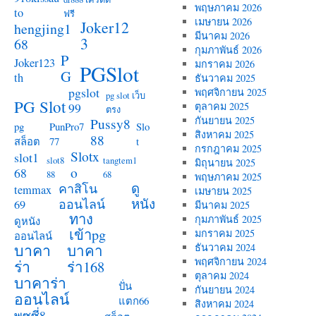
พฤษภาคม 2026
to
ฟรี
เมษายน 2026
Joker12
hengjing1
มีนาคม 2026
3
68
กุมภาพันธ์ 2026
P
Joker123
มกราคม 2026
PGSlot
G
th
ธันวาคม 2025
pgslot
พฤศจิกายน 2025
pg slot เว็บ
PG Slot
99
ตุลาคม 2025
ตรง
กันยายน 2025
Pussy8
pg
PunPro7
Slo
สิงหาคม 2025
88
สล็อต
77
t
กรกฎาคม 2025
Slotx
slot1
slot8
tangtem1
มิถุนายน 2025
o
68
88
68
พฤษภาคม 2025
ดู
คาสิโน
temmax
เมษายน 2025
หนัง
ออนไลน์
69
มีนาคม 2025
ทาง
กุมภาพันธ์ 2025
ดูหนัง
เข้าpg
มกราคม 2025
ออนไลน์
บาคา
บาคา
ธันวาคม 2024
พฤศจิกายน 2024
ร่า
ร่า168
ตุลาคม 2024
บาคาร่า
ปั่น
กันยายน 2024
ออนไลน์
แตก66
สิงหาคม 2024
พุซซี่8