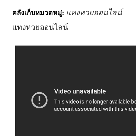
ยัง
แทงหวยออนไลน์
คลังเก็บหมวดหมู่:
เนื้อหา
แทงหวยออนไลน์