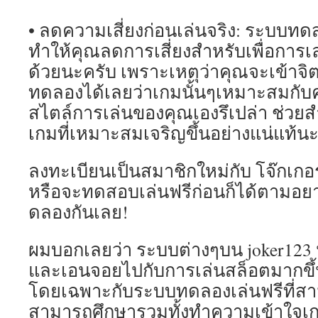
• ลดความเสี่ยงก่อนเล่นจริง: ระบบทด
ทำให้คุณลดการเสี่ยงสำหรับเพื่อการเล
ด้วยนะครับ เพราะเหตุว่าคุณจะเข้าจิตใ
ทดลองได้เลยว่าเกมนั้นๆเหมาะสมกับคุ
สไตล์การเล่นของคุณเองรึเปล่า ช่วยสำ
เกมที่เหมาะสมเจริญขึ้นอย่างแน่แท้น
ลงทะเบียนเป็นสมาชิกใหม่กับ โจ๊กเกอร์1
หรือจะทดสอบเล่นฟรีก่อนก็ได้ตามอยา
ดลองกันเลย!
ผมบอกเลยว่า ระบบต่างๆบน joker123 น
และเอนจอยไปกับการเล่นสล็อตมากขึ้น
โดยเฉพาะกับระบบทดลองเล่นฟรีที่สา
สามารถศึกษารวมทั้งทำความเข้าใจเ