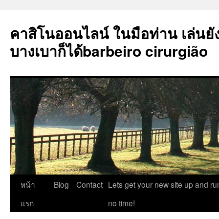
คาสิโนออนไลน์ ในมือท่าน เล่นยั
บางเบาก็ได้barbeiro cirurgião
ข้าม
หน้า
Blog
Contact
Lets get your new site up and ru
ไป
แรก
no time!