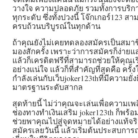
วางใจ ความปลอดภัย รวมทั้งการบริการ
ทุกระดับ ซึ่งทั้งปวงนี้ โจ๊กเกอร์123
ครบถ้วนบริบูรณ์ในทุกด้าน
ถ้าคุณยังไม่เคยทดลองสมัครเป็นสมาชิก
มองสักครั้ง เพราะว่าการสมัครก็ง่ายแ
แล้วก็เครดิตฟรีที่สามารถช่วยให้คุณเริ
อย่างแน่ใจ แล้วก็ที่สำคัญที่สุดคือ ครั
กำลังเล่นกับเว็บjoker123thที่มีความยั่ง
มาตรฐานระดับสากล
สุดท้ายนี้ ไม่ว่าคุณจะเล่นเพื่อความ
ช่องทางทำเงินเสริม joker123th ก็พร้อมจ
ช่วยพาคุณไปสู่จุดหมายได้อย่างแท้จร
สมัครเลยวันนี้ แล้วเริ่มต้นประสบการณ