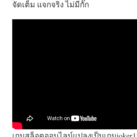
จัดเต็ม แจกจริง ไม่มีกั๊ก
ใ
เ
ช
พ
เ
ท
ช
เ
โ
เ
น
เ
ถ
เ
เกมสล็อตออนไลน์แปลงเป็นเกมjoker1
ร