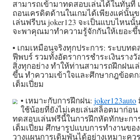
สามารถเข้ามาทดสอบเล่นได้ในทันที 
ถอนเครดิตด้านในเกมได้เพียงแค่นั้นข
เล่นฟรีบน joker123 จะเป็นแบบไหนนั้น
จะพาคุณมาทำความรู้จักกันให้เยอะขึ
• เกมเหมือนจริงทุกประการ: ระบบทด
ฟีพบร์ รวมทั้งอัตราการชำระเงินรางวั
สิ่งทุกอย่าง ทำให้ท่านสามารถฝึกฝนเ
ขึ้น ทำความเข้าใจและศึกษากฎข้อตก
เต็มเปี่ยม
• เหมาะกับการฝึกฝน:
joker123auto
ม
ใช้น้อยที่ยังไม่เคยเล่นสล็อตมาก่
ทดสอบเล่นฟรีนี้ในการฝึกหัดทักษะการ
เต็มเปี่ยม ศึกษารูปแบบการทำงานของ
วางแผนการเดิมพันได้อย่างเหมาะคว