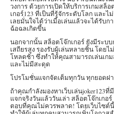
วงการ ด้วยการเปิดให้บริการเกมสล็อ
เกอร์123 ที่เป็นที่รู้จักระดับโลก และไม
เลยมั่นใจได้ว่าเมื่อเล่นแล้วจะได้รับกา
ฉ้อฉลเกิดขึ้น
นอกจากนั้น สล็อตโจ๊กเกอร์ ยังมีระบบก
เสถียรสูง รองรับผู้เล่นหลายชิ้น โดยไม
โหลดช้า ซึ่งทำให้คุณสามารถเล่นเกมส
และไม่มีสะดุด
โปรโมชั่นแจกจัดเต็มทุกวัน ทุกยอดฝ
ถ้าคุณกำลังมองหาเว็บเล่นjoker123ที่ม
แจกจริงวันแล้ววันเล่า สล็อตโจ๊กเกอร์
ตอบที่คุณไม่ควรพลาด! โดยเว็บไซต์นี้ม
ทำให้ผู้เล่นทุกคนสามารถเพิ่มโอกาสส