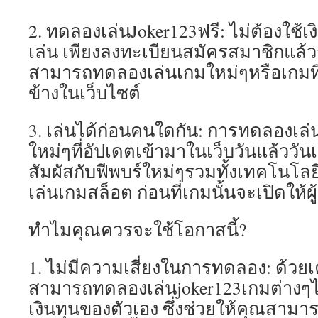
2. ทดลองเล่นJoker123ฟรี: ไม่ต้องใช้เง
เล่น เพียงลงทะเบียนสมัครสมาชิกแล้วก
สามารถทดลองเล่นเกมใหม่ๆหรือเกมที
ข้างในเว็บไซต์
3. เล่นได้ก่อนคนใดกัน: การทดลองเล่
ใหม่ๆที่อัปเดตเข้ามาในเว็บวันแล้ววัน
สัมผัสกับฟีพบร์ใหม่ๆรวมทั้งเทคโนโลย
เล่นเกมสล็อต ก่อนที่เกมนั้นจะเปิดให้ผู้
ทำไมคุณควรจะใช้โอกาสนี้?
1. ไม่มีความเสี่ยงในการทดลอง: ด้วยเค
สามารถทดลองเล่นjoker123เกมต่างๆได้
เงินทุนของตัวเอง ซึ่งช่วยให้คุณสาม