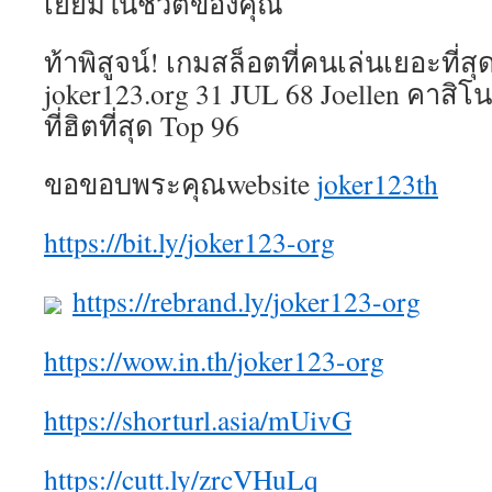
เยี่ยมในชีวิตของคุณ
ท้าพิสูจน์! เกมสล็อตที่คนเล่นเยอะที่สุ
joker123.org 31 JUL 68 Joellen คาสิโ
ที่ฮิตที่สุด Top 96
ขอขอบพระคุณwebsite
joker123th
https://bit.ly/joker123-org
https://rebrand.ly/joker123-org
https://wow.in.th/joker123-org
https://shorturl.asia/mUivG
https://cutt.ly/zrcVHuLq