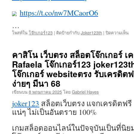
https://t.co/nw7MCaorO6
…
บน
โพสท์ใน
โจ๊กเกอร์123
|
ติดป้ายกำกับ
Joker123th
|
ปิดความเห็น
Jo
we
เว็
คาสิโน เว็บตรง สล็อตโจ๊กเกอร์ เ
สล
Rafaela โจ๊กเกอร์123 joker123t
ที่
นัก
โจ๊กเกอร์ websiteตรง รับเครดิตฟร
ปั่น
มือ
ง่ายๆ มีนา 68
อา
เขียนบน
8 พฤษภาคม 2025
โดย
Gabriel Hayes
เล
เล่
joker123
สล็อตเว็บตรง แจกเครดิตฟรี จัดเ
มา
แน่ๆ ไม่เป็นอันตราย 100%
ที่ส
ca
เว็
เกมสล็อตออนไลน์ในปัจจุบันเป็นที่นิย
ให
jo