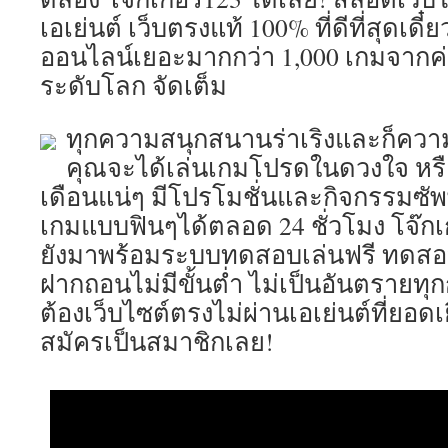
เอเย่นต์ เว็บตรงแท้ 100% ที่ดีที่สุดเดี
ออนไลน์เยอะมากกว่า 1,000 เกมจากค
ระดับโลก จัดเต็ม
ทุกความสนุกสนานร่าเริงและก็ความ
คุณจะได้เล่นเกมโปรดในดวงใจ หรื
เดือนแน่ๆ มีโปรโมชั่นและกิจกรรมซัพ
เกมแบบฟินๆได้ตลอด 24 ชั่วโมง โจ๊กเ
ยังมาพร้อมระบบทดสอบเล่นฟรี ทดสอบเ
ฝากถอนไม่มีขั้นต่ำ ไม่เป็นอันตรายทุ
ต้องเว็บไซต์ตรงไม่ผ่านเอเย่นต์ที่ยอดเย
สมัครเป็นสมาชิกเลย!