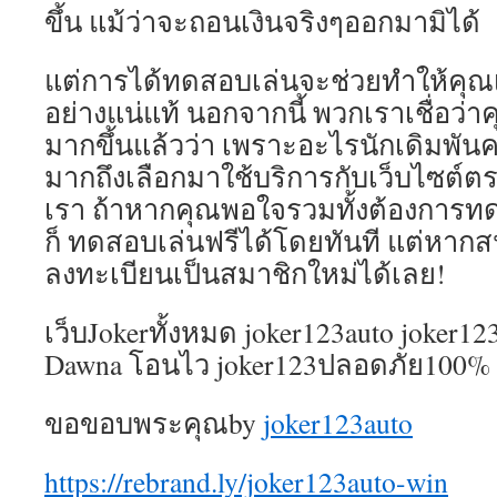
ขึ้น แม้ว่าจะถอนเงินจริงๆออกมามิได้
แต่การได้ทดสอบเล่นจะช่วยทำให้คุณเป็นผ
อย่างแน่แท้ นอกจากนี้ พวกเราเชื่อว่าคุณ
มากขึ้นแล้วว่า เพราะอะไรนักเดิมพ
มากถึงเลือกมาใช้บริการกับเว็บไซต์ตร
เรา ถ้าหากคุณพอใจรวมทั้งต้องการทด
ก็ ทดสอบเล่นฟรีได้โดยทันที แต่หากส
ลงทะเบียนเป็นสมาชิกใหม่ได้เลย!
เว็บJokerทั้งหมด joker123auto joker12
Dawna โอนไว joker123ปลอดภัย100% 
ขอขอบพระคุณby
joker123auto
https://rebrand.ly/joker123auto-win