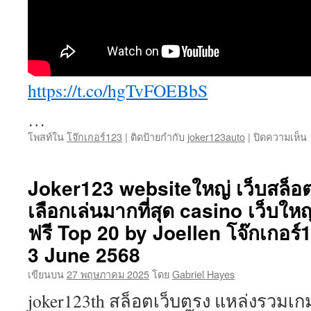
https://t.co/hgTvFOEBbS
…
โพสท์ใน
โจ๊กเกอร์123
|
ติดป้ายกำกับ
joker123auto
|
ปิดความเห็น
โ
เ
Joker123 websiteใหญ่ เว็บสล็อตที
เ
เลือกเล่นมากที่สุด casino เว็บให
อ
ฟรี Top 20 by Joellen โจ๊กเกอร์
3 June 2568
เขียนบน
27 พฤษภาคม 2025
โดย
Gabriel Hayes
joker123th สล็อตเว็บตรง แหล่งรวมเ
j