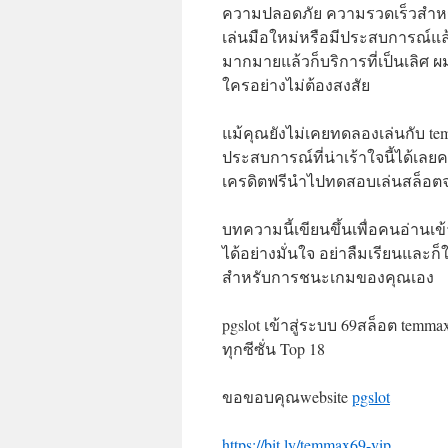
ความปลอดภัย ความรวดเร็วสำหรับก
เล่นมือใหม่หรือมีประสบการณ์แล้ว
มากมายแล้วก็บริการที่เป็นเลิศ ผ
ใครอย่างไม่ต้องสงสัย
แม้คุณยังไม่เคยทดลองเล่นกับ te
ประสบการณ์ที่น่าเร้าใจนี้ได้เลย
เครดิตฟรีนำไปทดสอบเล่นสล็อตจ
บทความนี้เขียนขึ้นเพื่อคนอ่านเข
ได้อย่างมั่นใจ อย่าลืมเรียนและก็
สำหรับการชนะเกมของคุณเอง
pgslot เข้าสู่ระบบ 69สล็อต temm
ทุกซีซั่น Top 18
ขอขอบคุณwebsite
pgslot
https://bit.ly/temmax69-vip