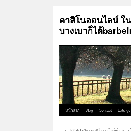
คาสิโนออนไลน์ ในม
บางเบาก็ได้barbei
หน้าแรก
Blog
Contact
Lets ge
ข้าม
ไป
←
168slot บริการคาสิโนออนไลน์เต็มระบบ โ