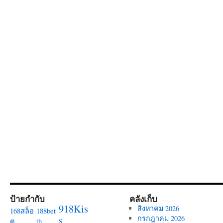
ป้ายกำกับ
คลังเก็บ
918Kis
สิงหาคม 2026
168สล็อ
188bet
s
กรกฎาคม 2026
ต
th