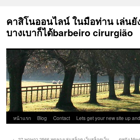
คาสิโนออนไลน์ ในมือท่าน เล่นยั
บางเบาก็ได้barbeiro cirurgião
ข้าม
หน้าแรก
Blog
Contact
Lets get your new site up and
ไป
←
27 พฤษภา 2566 ทดลองเล่นสล็อต เว็บสล็อตเว็บ
ดูหนัง Mo