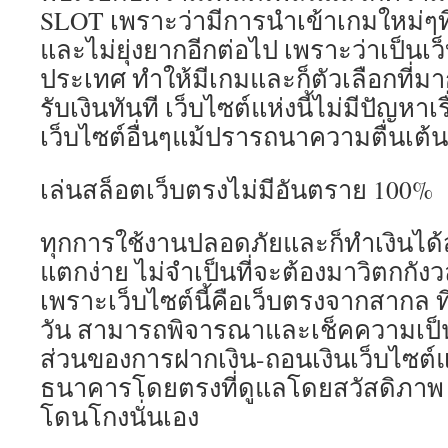
SLOT เพราะว่ามีการนำเข้าเกมใหม่ๆที่
และไม่ยุ่งยากอีกต่อไป เพราะว่าเป็นเว
ประเทศ ทำให้มีเกมและก็ตัวเลือกที่มากม
รับเงินทันที เว็บไซต์แห่งนี้ไม่มีปัญหาเ
เว็บไซต์อื่นๆแม้ปรารถนาความตื่นเต้นเ
เล่นสล็อตเว็บตรงไม่มีอันตราย 100%
ทุกการใช้งานปลอดภัยและก็ทำเงินได้ส
แตกง่าย ไม่จำเป็นที่จะต้องมาวิตกกัง
เพราะเว็บไซต์นี้คือเว็บตรงจากสากล ที
วัน สามารถพิจารณาและเช็คความเป็นมา
ส่วนของการฝากเงิน-ถอนเงินเว็บไซต์แ
ธนาคารโดยตรงที่ดูแลโดยสวัสดิภาพ 
โดนโกงนั่นเอง