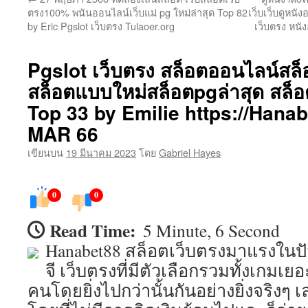
ยัง
ตรง100% พนันออนไลน์เว็บแม่ pg ใหม่ล่าสุด Top 82
เว็บเว็บดูหนั
by Eric Pgslot เว็บตรง Tulaoer.org
เว็บตรง หนัง
เนื้อหา
Pgslot เว็บตรง สล็อตออนไลน์สล็
สล็อตแบบใหม่สล็อตpgล่าสุด สล็
Top 33 by Emilie https://Hana
MAR 66
เขียนบน
19 มีนาคม 2023
โดย
Gabriel Hayes
0
0
Read Time:
5 Minute, 6 Second
Hanabet88 สล็อตเว็บตรงมาแรงในปัจจ
จี เว็บตรงที่มีตัวเลือกรวมทั้งเกมเย
คนโดยยิ่งไปกว่านั้นกันอย่างยิ่งจริงๆ 