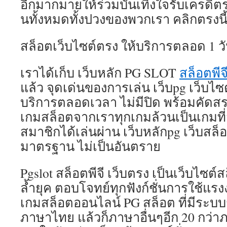
อีกมากมายให้ร่วมบันเทิงใจรับเครดิต
นทั้งหมดทั้งปวงของพวกเรา คลิกตรงนี
สล็อตเว็บไซต์ตรง ให้บริการตลอด 1 ว
เราได้เก็บ เว็บหลัก PG SLOT
สล็อตพีจ
แล้ว จุดเด่นของการเล่น เว็บpg เว็บไซต
บริการตลอดเวลา ไม่มีปิด พร้อมคัด
เกมสล็อตจากเราทุกเกมล้วนเป็นเกมที่ส
สมาชิกได้เล่นผ่าน เว็บหลักpg เว็บสล็
มาตรฐาน ไม่เป็นอันตราย
Pgslot สล็อตพีจี เว็บตรง เป็นเว็บไซต์
ล้ำยุค ตอบโจทย์ทุกฟังก์ชั่นการใช้แรง
เกมสล็อตออนไลน์ PG สล็อต ที่มีระบ
ภาษาไทย แล้วก็ภาษาอื่นๆอีก 20 กว่าภ