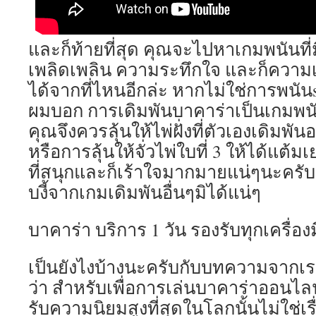
และก็ท้ายที่สุด คุณจะไปหาเกมพนันที่ม
เพลิดเพลิน ความระทึกใจ และก็ความเ
ได้จากที่ไหนอีกล่ะ หากไม่ใช่การพนันs
ผมบอก การเดิมพันบาคาร่าเป็นเกมพนันไ
คุณจึงควรลุ้นให้ไพ่ฝั่งที่ตัวเองเดิมพั
หรือการลุ้นให้จั่วไพ่ใบที่ 3 ให้ได้แต้ม
ที่สนุกและก็เร้าใจมากมายแน่ๆนะครั
บงี้จากเกมเดิมพันอื่นๆมิได้แน่ๆ
บาคาร่า บริการ 1 วัน รองรับทุกเครื่องมื
เป็นยังไงบ้างนะครับกับบทความจากเร
ว่า สำหรับเพื่อการเล่นบาคาร่าออนไลน์
รับความนิยมสูงที่สุดในโลกนั้นไม่ใช่เร