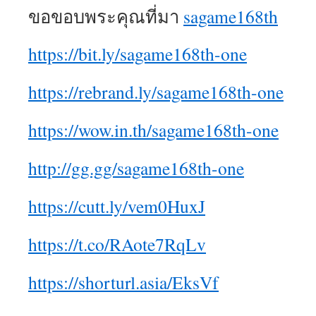
ขอขอบพระคุณที่มา
sagame168th
https://bit.ly/sagame168th-one
https://rebrand.ly/sagame168th-one
https://wow.in.th/sagame168th-one
http://gg.gg/sagame168th-one
https://cutt.ly/vem0HuxJ
https://t.co/RAote7RqLv
https://shorturl.asia/EksVf