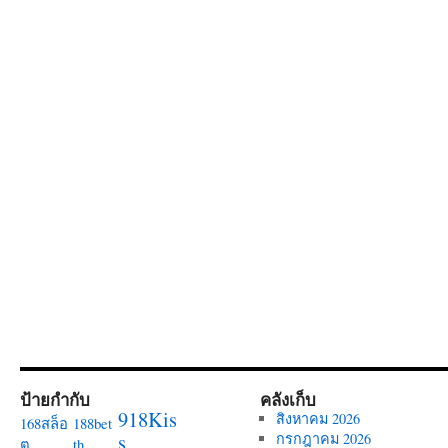
ป้ายกำกับ
คลังเก็บ
918Kis
สิงหาคม 2026
168สล็อ
188bet
s
กรกฎาคม 2026
ต
th