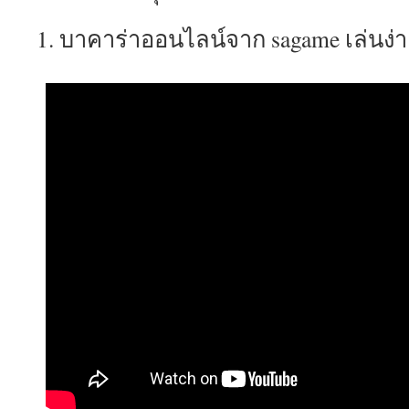
1. บาคาร่าออนไลน์จาก sagame เล่นง่