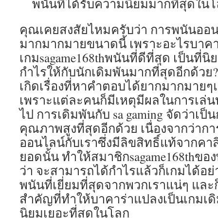
พนันที่ได้รับความนิยมมากที่สุดในโ
คุณเคยสงสัยไหมครับว่า การพนันออนไ
มากมากมายขนาดนี้ เพราะอะไรบาคาร่
เกมsagame168thพนันที่ดีที่สุด เป็นที่น
กำไรให้กับนักเดิมพันมากที่สุดอีกด้วย?
เกิดเรื่องที่หาคำตอบได้ยากมากมายๆ
เพราะแต่ละคนก็มีเหตุมีผลในการเล่น
ไป การเดิมพันกับ sa gaming จัดว่าเป็น
คุณภาพสูงที่สุดอีกด้วย เนื่องจากว่าก
ออนไลน์กับเราซึ่งมีลิขสิทธิ์แท้จากคา
ยอดนั้น ทำให้สมาชิกsagame168thขอ
ว่า จะสามารถได้กำไรแล้วก็เกมได้อย่
พนันที่เยี่ยมที่สุดจากพวกเราแน่ๆ และก็
สำคัญที่ทำให้บาคาร่าแปลงเป็นเกมเดิม
นิยมเยอะที่สุดในโลก