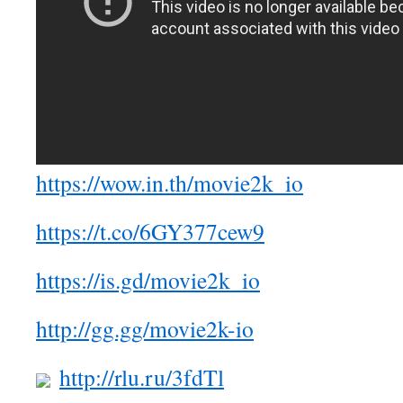
https://wow.in.th/movie2k_io
https://t.co/6GY377cew9
https://is.gd/movie2k_io
http://gg.gg/movie2k-io
http://rlu.ru/3fdTl