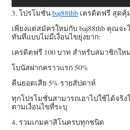
3. โปรโมชั่น
baj88thb
เครดิตฟรี สุดคุ้
เพียงแต่สมัครใหม่กับ baj88thb คุณจะ
ทันทีแบบไม่มีเงื่อนไขยุ่งยาก:
เครดิตฟรี 100 บาท สำหรับสมาชิกใหม
โบนัสฝากคราวแรก 50%
คืนยอดเสีย 5% รายสัปดาห์
ทุกโปรโมชั่นสามารถเอาไปใช้ได้จริงใ
ตามเงื่อนไขที่ระบุ
4. รวมเกมคาสิโนครบทุกชนิด