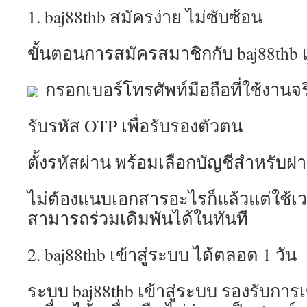
1. baj88thb สมัครง่าย ไม่ซับซ้อน
ขั้นตอนการสมัครสมาชิกกับ baj88thb เป
กรอกเบอร์โทรศัพท์มือถือที่ใช้งานจร
รับรหัส OTP เพื่อรับรองตัวตน
ตั้งรหัสผ่าน พร้อมเลือกบัญชีสำหรับ
ไม่ต้องแนบเอกสารอะไรก็แล้วแต่ใช้เวลา
สามารถร่วมเดิมพันได้ในทันที
2. baj88thb เข้าสู่ระบบ ได้ตลอด 1 วัน
ระบบ baj88thb เข้าสู่ระบบ รองรับการเ