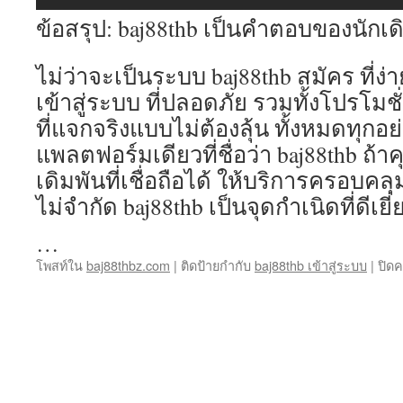
ข้อสรุป: baj88thb เป็นคำตอบของนักเด
ไม่ว่าจะเป็นระบบ baj88thb สมัคร ที่ง
เข้าสู่ระบบ ที่ปลอดภัย รวมทั้งโปรโมชั
ที่แจกจริงแบบไม่ต้องลุ้น ทั้งหมดทุกอ
แพลตฟอร์มเดียวที่ชื่อว่า baj88thb ถ้
เดิมพันที่เชื่อถือได้ ให้บริการครอบคลุ
ไม่จำกัด baj88thb เป็นจุดกำเนิดที่ดีเยี
…
โพสท์ใน
baj88thbz.com
|
ติดป้ายกำกับ
baj88thb เข้าสู่ระบบ
|
ปิดค