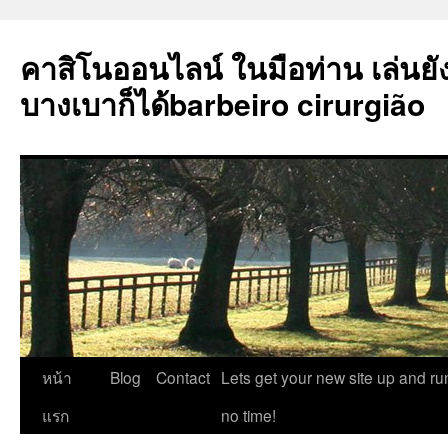
คาสิโนออนไลน์ ในมือท่าน เล่นยั
บางเบาก็ได้barbeiro cirurgião
ข้าม
หน้า
Blog
Contact
Lets get your new site up and ru
ไป
แรก
no time!