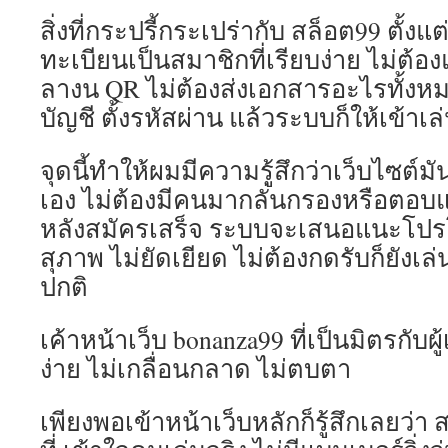
สิ่งที่กระปรี้กระเปร่ากับ สล็อต99 ตั้
ทะเบียนเป็นสมาชิกที่เรียบง่าย ไม่ต้
ลางน QR ไม่ต้องส่งเอกสารอะไรทั้งหม
บัญชี ตั้งรหัสผ่าน แล้วระบบก็ให้เข้าเล
จุดนี้ทำให้ผมมีความรู้สึกว่าเว็บไซต์มั
เอง ไม่ต้องมีคนมากลั่นกรองหรือตอบแช
หลังสมัครเสร็จ ระบบจะเสนอแนะโปรโม
สุภาพ ไม่ยัดเยียด ไม่ต้องกดรับก็ยังเ
ปกติ
เค้าหน้าเว็บ bonanza99 ที่เป็นมิตรกับผู
ง่าย ไม่เกลื่อนกลาด ไม่ตบตา
เพียงพอเข้าหน้าเว็บหลักก็รู้สึกเลยว่