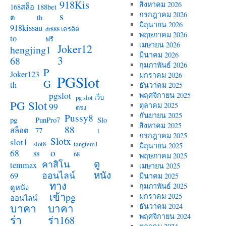
918Kis
สิงหาคม 2026
168สล็อ
188bet
s
กรกฎาคม 2026
ต
th
มิถุนายน 2026
918kissau
dr888 เครดิต
พฤษภาคม 2026
to
ฟรี
เมษายน 2026
Joker12
hengjing1
มีนาคม 2026
3
68
กุมภาพันธ์ 2026
P
Joker123
มกราคม 2026
PGSlot
G
th
ธันวาคม 2025
pgslot
พฤศจิกายน 2025
pg slot เว็บ
PG Slot
99
ตุลาคม 2025
ตรง
กันยายน 2025
Pussy8
pg
PunPro7
Slo
สิงหาคม 2025
88
สล็อต
77
t
กรกฎาคม 2025
Slotx
slot1
slot8
tangtem1
มิถุนายน 2025
o
68
88
68
พฤษภาคม 2025
ดู
คาสิโน
temmax
เมษายน 2025
หนัง
ออนไลน์
69
มีนาคม 2025
ทาง
กุมภาพันธ์ 2025
ดูหนัง
เข้าpg
มกราคม 2025
ออนไลน์
บาคา
บาคา
ธันวาคม 2024
พฤศจิกายน 2024
ร่า
ร่า168