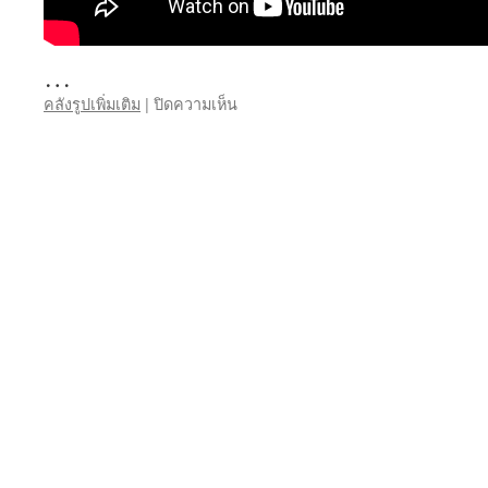
…
บน
คลังรูปเพิ่มเติม
|
ปิดความเห็น
casino
online
เว็บ
แม่
ทดลอง
เล่น
Top
97
by
Newton
9
ทดลอง
เล่น
สล็อต
เว็บไซต์
แตก
ง่าย