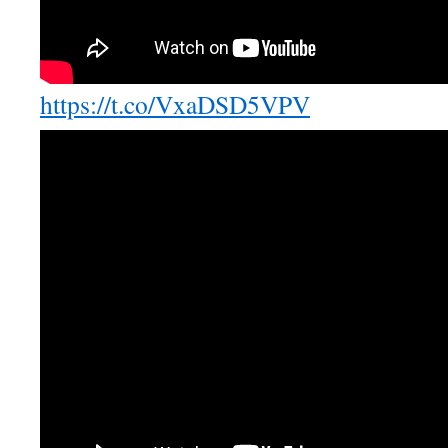
https://t.co/VxaDSD5VPV