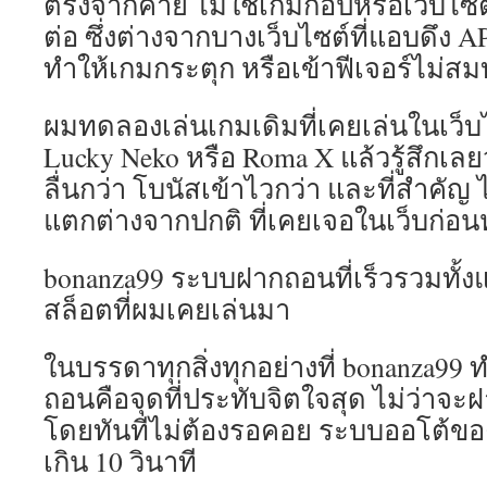
ตรงจากค่าย ไม่ใช่เกมก๊อปหรือเว็บไซต
ต่อ ซึ่งต่างจากบางเว็บไซต์ที่แอบดึง 
ทำให้เกมกระตุก หรือเข้าฟีเจอร์ไม่สม
ผมทดลองเล่นเกมเดิมที่เคยเล่นในเว็บไซ
Lucky Neko หรือ Roma X แล้วรู้สึกเลยว
ลื่นกว่า โบนัสเข้าไวกว่า และที่สำคัญ
แตกต่างจากปกติ ที่เคยเจอในเว็บก่อน
bonanza99 ระบบฝากถอนที่เร็วรวมทั้งแม
สล็อตที่ผมเคยเล่นมา
ในบรรดาทุกสิ่งทุกอย่างที่ bonanza99
ถอนคือจุดที่ประทับจิตใจสุด ไม่ว่าจะฝ
โดยทันทีไม่ต้องรอคอย ระบบออโต้ของ
เกิน 10 วินาที