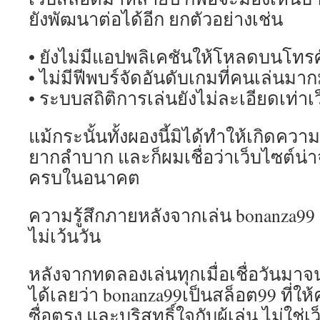
ยังพัฒนาต่อได้อีก ยกตัวอย่างเช่น
• ยังไม่มีแอปพลิเคชันให้โหลดบนโทรศ
• ไม่มีฟีพบร์จัดอันดับเกมที่คนเล่นมา
• ระบบสถิติการเล่นยังไม่ละเอียดเท่าเว
แม้กระนั้นทั้งผองนี้มิได้ทำให้เกิดความร
ยากลำบาก และก็ผมเชื่อว่าเว็บไซต์น่
ครบในอนาคต
ความรู้สึกภายหลังจากเล่น bonanza99
ไม่เว้นวัน
หลังจากทดลองเล่นทุกเมื่อเชื่อวันมา
ได้เลยว่า bonanza99เป็นสล็อต99 ที่ให้
ซื่อตรง และบริสุทธิ์ใจกับผู้เล่น ไม่ใช่