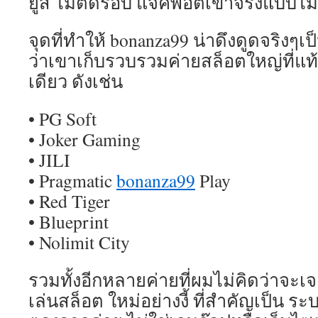
ยูส ไม่ตัดรอบ แจ็คพอตเข้าจริงแบบไ
จุดที่ทำให้ bonanza99 น่าดึงดูดจริงๆเป็
ว่าเขาเก็บรวบรวมค่ายสล็อตใหญ่ที่แท้
เดียว ดังเช่น
• PG Soft
• Joker Gaming
• JILI
• Pragmatic
bonanza99
Play
• Red Tiger
• Blueprint
• Nolimit City
รวมทั้งอีกหลายค่ายที่ผมไม่คิดว่าจะ
เล่นสล็อต ใหม่อย่างงี้ ที่สำคัญเป็น ระ