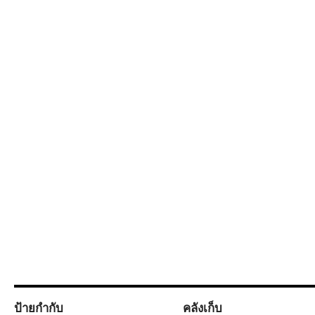
ป้ายกำกับ
คลังเก็บ