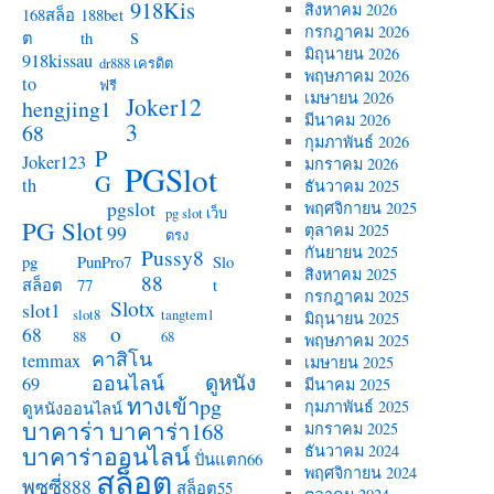
918Kis
สิงหาคม 2026
168สล็อ
188bet
s
กรกฎาคม 2026
ต
th
มิถุนายน 2026
918kissau
dr888 เครดิต
พฤษภาคม 2026
to
ฟรี
เมษายน 2026
Joker12
hengjing1
มีนาคม 2026
3
68
กุมภาพันธ์ 2026
P
Joker123
มกราคม 2026
PGSlot
G
th
ธันวาคม 2025
pgslot
พฤศจิกายน 2025
pg slot เว็บ
PG Slot
99
ตุลาคม 2025
ตรง
กันยายน 2025
Pussy8
pg
PunPro7
Slo
สิงหาคม 2025
88
สล็อต
77
t
กรกฎาคม 2025
Slotx
slot1
slot8
tangtem1
มิถุนายน 2025
o
68
88
68
พฤษภาคม 2025
คาสิโน
temmax
เมษายน 2025
ดูหนัง
ออนไลน์
69
มีนาคม 2025
ทางเข้าpg
กุมภาพันธ์ 2025
ดูหนังออนไลน์
บาคาร่า
บาคาร่า168
มกราคม 2025
ธันวาคม 2024
บาคาร่าออนไลน์
ปั่นแตก66
สล็อต
พฤศจิกายน 2024
พุซซี่888
สล็อต55