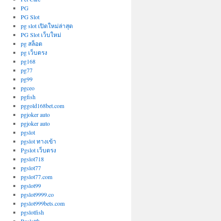
PG
PG Slot
pg slot เปิดใหม่ล่าสุด
PG Slot เว็บใหม่
pg สล็อต
pg เว็บตรง
pg168
pg77
pg99
pgceo
pgfish
pggold168bet.com
pgjoker auto
pgjoker auto
pgslot
pgslot ทางเข้า
Pgslot เว็บตรง
pgslot718
pgslot77
pgslot77.com
pgslot99
pgslot9999.co
pgslot999bets.com
pgslotfish