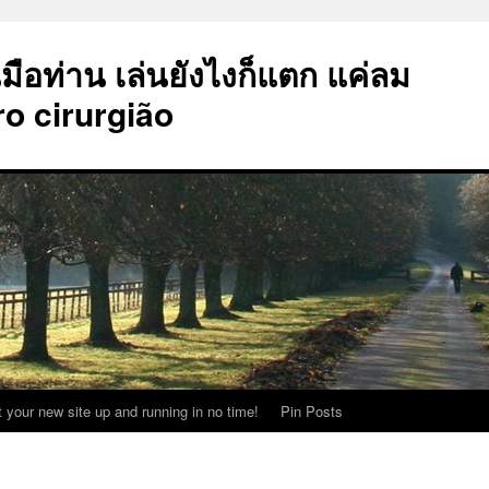
ือท่าน เล่นยังไงก็แตก แค่ลม
ro cirurgião
t your new site up and running in no time!
Pin Posts