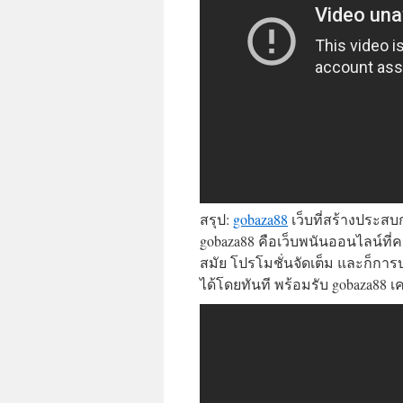
สรุป:
gobaza88
เว็บที่สร้างประสบก
gobaza88 คือเว็บพนันออนไลน์ที่คร
สมัย โปรโมชั่นจัดเต็ม และก็การบ
ได้โดยทันที พร้อมรับ gobaza88 เ