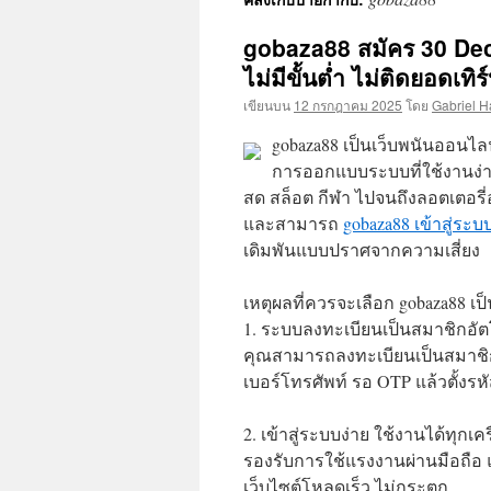
ยัง
gobaza88 สมัคร 30 Dec
เนื้อหา
ไม่มีขั้นต่ำ ไม่ติดยอดเท
เขียนบน
12 กรกฎาคม 2025
โดย
Gabriel H
gobaza88 เป็นเว็บพนันออนไลน์
การออกแบบระบบที่ใช้งานง่า
สด สล็อต กีฬา ไปจนถึงลอตเตอรี่ออ
และสามารถ
gobaza88 เข้าสู่ระบ
เดิมพันแบบปราศจากความเสี่ยง
เหตุผลที่ควรจะเลือก gobaza88 เ
1. ระบบลงทะเบียนเป็นสมาชิกอัต
คุณสามารถลงทะเบียนเป็นสมาชิกผ
เบอร์โทรศัพท์ รอ OTP แล้วตั้งร
2. เข้าสู่ระบบง่าย ใช้งานได้ทุกเคร
รองรับการใช้แรงงานผ่านมือถือ แ
เว็บไซต์โหลดเร็ว ไม่กระตุก