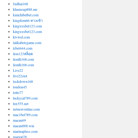
Judhai168
khumsup888.me
kimchibetbet.com
kingdom66 ทางเข้า
kingxxxbet123.com
kingxxxbet123.com
ktv4sd.com
lalikabetsgame.com
lcbet444.com
lion123สล็อต
lionth168.com
lionth168.com
Live22
live22slot
lockdown168
london45
lotto77
luckycat789.com
lux555.net
m4newonline.com
mac1bet789.com
macau69
macau888.win
marinapluss.com
mario678