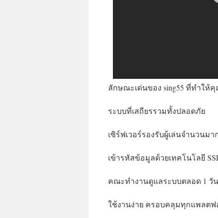
ลักษณะเด่นของ sing55 ที่ทำให
ระบบที่เสถียรรวมทั้งปลอดภัย
เซิร์ฟเวอร์รองรับผู้เล่นจำนวนมา
เข้ารหัสข้อมูลด้วยเทคโนโลยี SS
คณะทำงานดูแลระบบตลอด 1 วั
ใช้งานง่าย ครอบคลุมทุกแพลตฟ