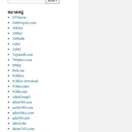
หมวดหมู่
037movie
1688vegasx.com
168slot
188bet
188betth
1xbet
1xbit1
1xgameth.com
789pluss.com
888pg
8lots.me
918Kiss
918kiss download
918kissauto
918kissme
ABAGroup2
abbet789.com
acebet789.com
aden168ss.com
adm789.info
allbet24hr
allone745s.com