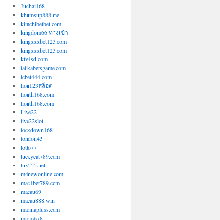
Judhai168
khumsup888.me
kimchibetbet.com
kingdom66 ทางเข้า
kingxxxbet123.com
kingxxxbet123.com
ktv4sd.com
lalikabetsgame.com
lcbet444.com
lion123สล็อต
lionth168.com
lionth168.com
Live22
live22slot
lockdown168
london45
lotto77
luckycat789.com
lux555.net
m4newonline.com
mac1bet789.com
macau69
macau888.win
marinapluss.com
mario678