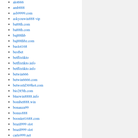
alot666
amb888
asb9999.com
askyouwin888 vip
ba88th.com
ba88th.com
baj88thb
baj88thbz.com
baslot168
bestbet
betflixtikto
betflixtikto.info
betflixtikto.info
betwin666
betwin6666.com
betworld369hot.com
bio285th.com
bluewin8888.info
bombet888.win
bonanza99
bonus888
boonlert1688.com
brazil999 slot
brazil999 slot
carlo999.net