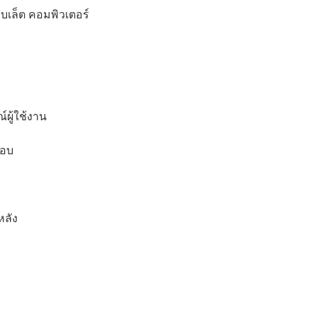
ท็บเล็ต คอมพิวเตอร์
์ผู้ใช้งาน
ชอบ
หลัง