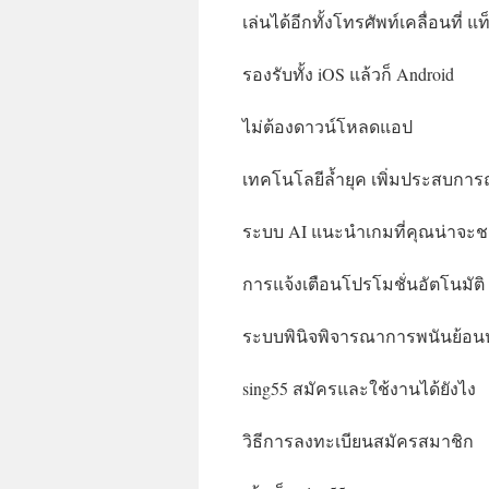
เล่นได้อีกทั้งโทรศัพท์เคลื่อนที่ แ
รองรับทั้ง iOS แล้วก็ Android
ไม่ต้องดาวน์โหลดแอป
เทคโนโลยีล้ำยุค เพิ่มประสบการณ
ระบบ AI แนะนำเกมที่คุณน่าจะ
การแจ้งเตือนโปรโมชั่นอัตโนมัติ
ระบบพินิจพิจารณาการพนันย้อน
sing55 สมัครและใช้งานได้ยังไง
วิธีการลงทะเบียนสมัครสมาชิก