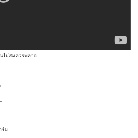
้คุณไม่สมควรพลาด
ก
L
น
อร์ม