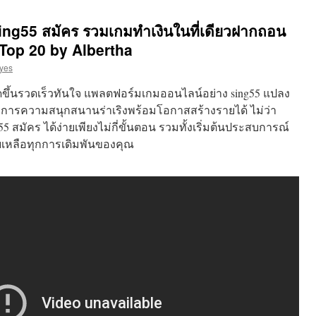
ing55 สมัคร รวมเกมทำเงินในที่เดียวฝากถอน
์ Top 20 by Albertha
yes
งเกิดขึ้นรวดเร็วทันใจ แพลตฟอร์มเกมออนไลน์อย่าง sing55 แปลง
่ต้องการความสนุกสนานร่าเริงพร้อมโอกาสสร้างรายได้ ไม่ว่า
5 สมัคร ได้ง่ายเพียงไม่กี่ขั้นตอน รวมทั้งเริ่มต้นประสบการณ์
่วยเหลือทุกการเดิมพันของคุณ