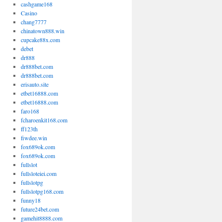
cashgame168
Casino
chang7777
chinatown888.win
cupcake88x.com
debet
dr888
dr888bet.com
dr888bet.com
erisauto.site
etbet16888.com
etbet16888.com
faro168
fcharoenkit168.com
ff123th
fiwdee.win
fox689ok.com
fox689ok.com
fullslot
fullsloteiei.com
fullslotpg
fullslotpg168.com
funny18
future24bet.com
gamehit8888.com