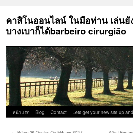
คาสิโนออนไลน์ ในมือท่าน เล่นยั
บางเบาก็ได้barbeiro cirurgião
ข้าม
หน้าแรก
Blog
Contact
Lets get your new site up and
ไป
←
Prime 25 Quotes On M4new สมัคร
What Everyo