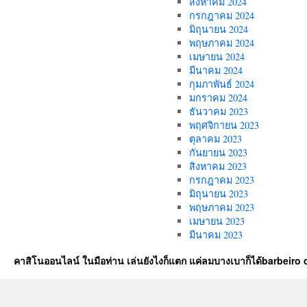
สิงหาคม 2024
กรกฎาคม 2024
มิถุนายน 2024
พฤษภาคม 2024
เมษายน 2024
มีนาคม 2024
กุมภาพันธ์ 2024
มกราคม 2024
ธันวาคม 2023
พฤศจิกายน 2023
ตุลาคม 2023
กันยายน 2023
สิงหาคม 2023
กรกฎาคม 2023
มิถุนายน 2023
พฤษภาคม 2023
เมษายน 2023
มีนาคม 2023
คาสิโนออนไลน์ ในมือท่าน เล่นยังไงก็แตก แค่ลมบางเบาก็ได้barbeiro 