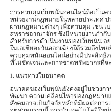
การควบคุมเว็บพนันออนไลน์ถือเป็นค
หน่วยงานกฎหมายในหลายประเทศ ปร
ผ่านกฎหมายต่างๆ เพื่อควบคุม เช่น เ
สหราชอาณาจักร ซึ่งมีหน่วยงานกำกับ
สำหรับการดำเนินงานของเว็บพนัน อย
ในเอเชียตะวันออกเฉียงใต้รวมถึงไทย
ควบคุมพนันออนไลน์อย่างมีประสิทธิ
ที่ไม่ชัดเจนและการขาดทรัพยากรที่จ
แนวทางในอนาคต
อนาคตของเว็บพนันยังคงอยู่ในช่วงก
พัฒนา ความเคลื่อนไหวของกฎหมาย
สังคมอาจเป็นปัจจัยหลักที่มีผลต่อกา
อุตสาหกรรมนี้ การนำเทคโนโลยีใหม่ๆ