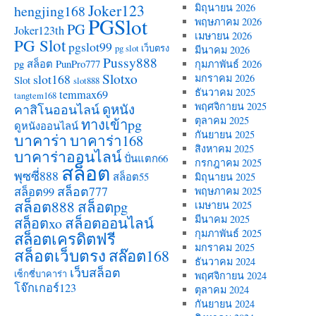
Joker123
มิถุนายน 2026
hengjing168
PGSlot
พฤษภาคม 2026
PG
Joker123th
เมษายน 2026
PG Slot
pgslot99
pg slot เว็บตรง
มีนาคม 2026
Pussy888
pg สล็อต
PunPro777
กุมภาพันธ์ 2026
Slotxo
slot168
มกราคม 2026
Slot
slot888
ธันวาคม 2025
temmax69
tangtem168
พฤศจิกายน 2025
ดูหนัง
คาสิโนออนไลน์
ตุลาคม 2025
ทางเข้าpg
ดูหนังออนไลน์
กันยายน 2025
บาคาร่า
บาคาร่า168
สิงหาคม 2025
บาคาร่าออนไลน์
ปั่นแตก66
กรกฎาคม 2025
สล็อต
พุซซี่888
สล็อต55
มิถุนายน 2025
สล็อต777
สล็อต99
พฤษภาคม 2025
สล็อต888
สล็อตpg
เมษายน 2025
มีนาคม 2025
สล็อตออนไลน์
สล็อตxo
กุมภาพันธ์ 2025
สล็อตเครดิตฟรี
มกราคม 2025
สล็อตเว็บตรง
สล๊อต168
ธันวาคม 2024
เว็บสล็อต
เซ็กซี่บาคาร่า
พฤศจิกายน 2024
โจ๊กเกอร์123
ตุลาคม 2024
กันยายน 2024