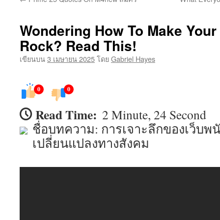
ยัง
เนื้อหา
Wondering How To Make Your 
Rock? Read This!
เขียนบน
3 เมษายน 2025
โดย
Gabriel Hayes
0
0
Read Time:
2 Minute, 24 Second
ชื่อบทความ: การเจาะลึกของเว็บพ
เปลี่ยนแปลงทางสังคม