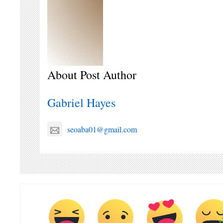
About Post Author
Gabriel Hayes
seoaba01@gmail.com