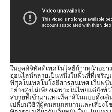
ในยุคดิจิทัลที่เทคโนโลยีก้าวหน้าอย่า
ออนไลน์กลายเป็นหนึ่งในพื้นที่ที่เจริ
ที่สุดในเทคโนโลยีสารสนเทศ เว็บพน
อย่างสูงไม่เพียงเฉพาะในไทยแต่ยังท
สบายที่เข้ามาแทนที่คาสิโนแบบดั้งเดิม
เปลี่ยนวิธีที่ผู้คนสนุกสนานและเสี่ย
พิจารณาเกี่ยวกับเว็บพนันในแง่มุมทา